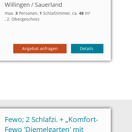
Willingen / Sauerland
max.
3
Personen
,
1
Schlafzimmer
, ca.
48
m²
, 2. Obergeschoss
Angebot anfragen
Details
Fewo; 2 Schlafzi. + „
Komfort-
Fewo 'Diemelgarten' mit