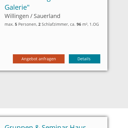
Galerie"
Willingen / Sauerland
max.
5
Personen
,
2
Schlafzimmer
, ca.
96
m²
, 1.OG
Angebot anfragen
Details
Gruppen & Seminar Haus