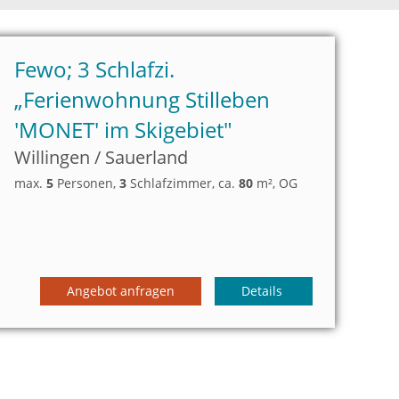
Fewo; 3 Schlafzi.
„
Ferienwohnung Stilleben
'MONET' im Skigebiet"
Willingen / Sauerland
max.
5
Personen
,
3
Schlafzimmer
, ca.
80
m²
, OG
Angebot anfragen
Details