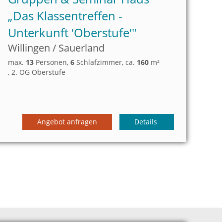
„
Das Klassentreffen -
Unterkunft 'Oberstufe'"
Willingen / Sauerland
max.
13
Personen
,
6
Schlafzimmer
, ca.
160
m²
, 2. OG Oberstufe
Angebot anfragen
Details