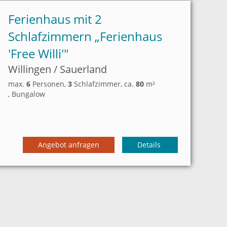
Ferienhaus mit 2
Schlafzimmern „
Ferienhaus
'Free Willi'"
Willingen / Sauerland
max.
6
Personen
,
3
Schlafzimmer
, ca.
80
m²
, Bungalow
Angebot anfragen
Details