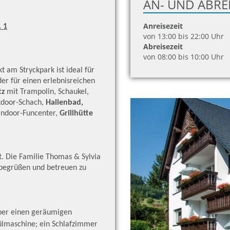
AN- UND ABRE
Anreisezeit
 1
von 13:00 bis 22:00 Uhr
Abreisezeit
von 08:00 bis 10:00 Uhr
 am Stryckpark ist ideal für
nder für einen erlebnisreichen
tz
mit Trampolin, Schaukel,
tdoor-Schach,
Hallenbad,
 Indoor-Funcenter,
Grillhütte
t. Die Familie Thomas & Sylvia
 begrüßen und betreuen zu
ber einen geräumigen
ülmaschine; ein Schlafzimmer