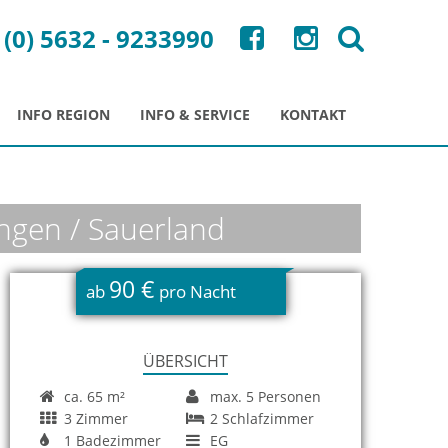
 (0) 5632 - 9233990
INFO REGION
INFO & SERVICE
KONTAKT
ngen / Sauerland
90 €
ab
pro Nacht
ÜBERSICHT
ca. 65 m²
max. 5 Personen
3 Zimmer
2 Schlafzimmer
1 Badezimmer
EG