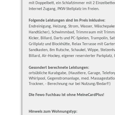
mit Doppelbett, ein Schlafzimmer mit 2 Einzelbette
Internet Zugang, PKW-Stellplatz im Freien.
Folgende Leistungen sind im Preis inklusive:
Endreinigung, Heizung, Strom, Wasser, Wäschepake
Handtücher), Schwimmbad, Trimmraum mit Trimmg
Kicker, Billard, Darts und PC-Spielen, Trampolin, S
Grillplatz und Blockhütte, Relax Terrasse mit Garten
Sandkasten, 8m Rutsche, Schaukel, Wippe, Stelzenhau
Billard, Air-Hockey, eigener reservierter Parkplatz,
Gesondert berechnete Leistungen:
ortsübliche Kurabgabe, (Haustiere, Garage, Telefo
Whirlpool, Gegenstromanlage, med. Massagestati
Trockner, - Berechnung nur bei Nutzung/Bedarf!)
Die Fewo Fuchbau ist ohne MeineCardPlus!
Hinweis zum Wohnungstyp: