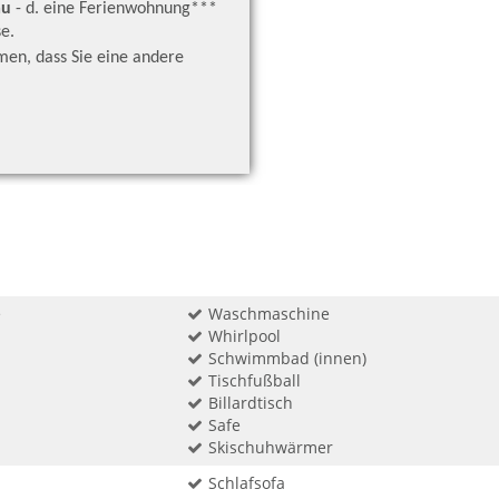
au
- d. eine Ferienwohnung***
e.
men, dass Sie eine andere
.
e
Waschmaschine
Whirlpool
Schwimmbad (innen)
Tischfußball
Billardtisch
Safe
Skischuhwärmer
Schlafsofa