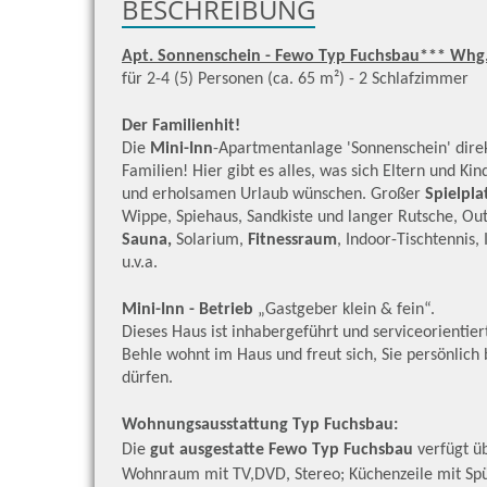
BESCHREIBUNG
Apt. Sonnenschein - Fewo Typ Fuchsbau*** Whg.
für 2-4 (5) Personen (ca. 65 m²) - 2 Schlafzimmer
Der Familienhit!
Die
Mini-Inn
-Apartmentanlage 'Sonnenschein' direkt
Familien! Hier gibt es alles, was sich Eltern und Ki
und erholsamen Urlaub wünschen. Großer
Spielpla
Wippe, Spiehaus, Sandkiste und langer Rutsche, Ou
Sauna,
Solarium,
Fitnessraum
, Indoor-Tischtennis,
u.v.a.
Mini-Inn - Betrieb
„Gastgeber klein & fein“.
Dieses Haus ist inhabergeführt und serviceorientier
Behle wohnt im Haus und freut sich, Sie persönlich
dürfen.
Wohnungsausstattung Typ Fuchsbau:
Die
gut ausgestatte Fewo Typ Fuchsbau
verfügt ü
Wohnraum mit TV,DVD, Stereo; Küchenzeile mit Sp