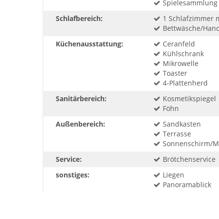
Spielesammlung
Schlafbereich:
1 Schlafzimmer 
Bettwäsche/Handt
Küchenausstattung:
Ceranfeld
Kühlschrank
Mikrowelle
Toaster
4-Plattenherd
Sanitärbereich:
Kosmetikspiegel
Föhn
Außenbereich:
Sandkasten
Terrasse
Sonnenschirm/M
Service:
Brötchenservice
sonstiges:
Liegen
Panoramablick