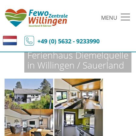
MENU
Fewo-Zentrale Willingen
Ferienobjekte
Fewo-Details
+49 (0) 5632 - 9233990
Ferienhaus Diemelquelle
in Willingen / Sauerland