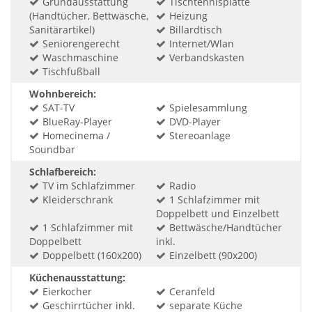
Grundausstattung
Tischtennisplatte
(Handtücher, Bettwäsche,
Heizung
Sanitärartikel)
Billardtisch
Seniorengerecht
Internet/Wlan
Waschmaschine
Verbandskasten
Tischfußball
Wohnbereich:
SAT-TV
Spielesammlung
BlueRay-Player
DVD-Player
Homecinema /
Stereoanlage
Soundbar
Schlafbereich:
TV im Schlafzimmer
Radio
Kleiderschrank
1 Schlafzimmer mit
Doppelbett und Einzelbett
1 Schlafzimmer mit
Bettwäsche/Handtücher
Doppelbett
inkl.
Doppelbett (160x200)
Einzelbett (90x200)
Küchenausstattung:
Eierkocher
Ceranfeld
Geschirrtücher inkl.
separate Küche