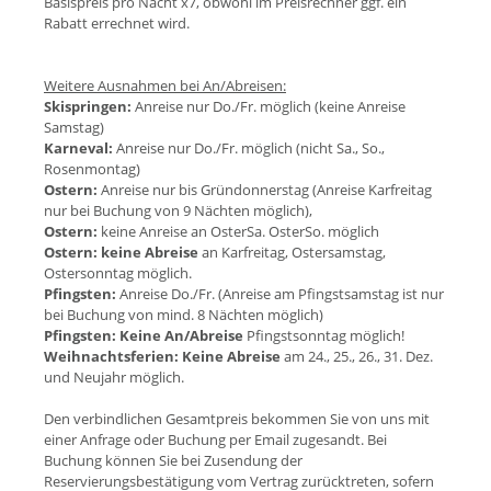
Basispreis pro Nacht x7, obwohl im Preisrechner ggf. ein
Rabatt errechnet wird.
Weitere Ausnahmen bei An/Abreisen:
Skispringen:
Anreise nur Do./Fr. möglich (keine Anreise
Samstag)
Karneval:
Anreise nur Do./Fr. möglich (nicht Sa., So.,
Rosenmontag)
Ostern:
Anreise nur bis Gründonnerstag (Anreise Karfreitag
nur bei Buchung von 9 Nächten möglich),
Ostern:
keine Anreise an OsterSa. OsterSo. möglich
Ostern:
keine Abreise
an Karfreitag, Ostersamstag,
Ostersonntag möglich.
Pfingsten:
Anreise Do./Fr. (Anreise am Pfingstsamstag ist nur
bei Buchung von mind. 8 Nächten möglich)
Pfingsten:
Keine An/Abreise
Pfingstsonntag möglich!
Weihnachtsferien:
Keine Abreise
am 24., 25., 26., 31. Dez.
und Neujahr möglich.
Den verbindlichen Gesamtpreis bekommen Sie von uns mit
einer Anfrage oder Buchung per Email zugesandt. Bei
Buchung können Sie bei Zusendung der
Reservierungsbestätigung vom Vertrag zurücktreten, sofern