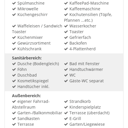
Spülmaschine
KaffeePad-Maschine
Mikrowelle
Kaffeemaschine
Küchengeschirr
Kochutensilien (Töpfe,
Pfannen ...etc.)
Waffeleisen / Sandwich
Wasserkocher
Toaster
Toaster
Küchenmixer
Gefrierfach
Gewürzsortiment
Backofen
Kühlschrank
4-Plattenherd
Sanitärbereich:
Dusche (Bodengleich)
Bad mit Fenster
Föhn
Handtuchwärmer
Duschbad
WC
Kosmetikspiegel
Gäste-WC separat
Handtücher inkl.
Außenbereich:
eigener Fahrrad-
Strandkorb
Abstellraum
Kinderspielplatz
Garten-/Balkonmobiliar
Terrasse (überdacht)
Sandkasten
E-Grill
Terrasse
Garten/Liegewiese