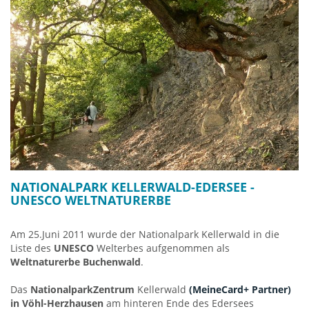
NATIONALPARK KELLERWALD-EDERSEE -
UNESCO WELTNATURERBE
Am 25.Juni 2011 wurde der Nationalpark Kellerwald in die
Liste des
UNESCO
Welterbes aufgenommen als
Weltnaturerbe Buchenwald
.
Das
NationalparkZentrum
Kellerwald
(MeineCard+ Partner)
in Vöhl-Herzhausen
am hinteren Ende des Edersees