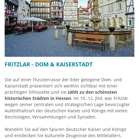
Öffnungszeiten:
Montag bis Freitag: 9.00 bis 17.00 Uhr
Samstag: 14.00 bis 16.00 Uhr
Eintritt frei
Museum Thonet & Wohn-Showroom "Thonet Living"
Thonet GmbH
Michael-Thonet-Straße 1
35066 Frankenberg (Eder)
Tel.: +49 6451 508 0
FRITZLAR - DOM & KAISERSTADT
E-Mail:
info‎@thonet.eu
www.thonet.de
Die auf einer Flussterrasse der Eder gelegene Dom- und
Kaiserstadt präsentiert sich weithin sichtbar mit einer
prächtigen Silhouette und sie
zählt zu den schönsten
historischen Städten in Hessen
. Im 10.-12. Jhd. war Fritzlar
wegen seiner zentralen und strategischen Lage bevorzugter
Aufenthaltsort der deutschen Kaiser und Könige mit vielen
Reichstagen, Versammlungen und Synoden.
Wandeln Sie auf den Spuren deutscher Kaiser und Könige
und entdecken Sie kulturelle Zeugnisse des Mittelalters.