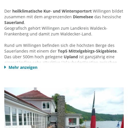
www.synagoge-voehl.de
Der
heilklimatische Kur- und Wintersportort
Willingen bildet
zusammen mit dem angrenzenden
Diemelsee
das hessische
Förderkreis Synagoge Vöhl e.V.
Sauerland
.
Mittelgasse 9
Geografisch gehört Willingen zum Landkreis Waldeck-
34516 Vöhl
Frankenberg und damit zum Waldecker-Land.
Kontakt für Besichtigungen:
Günter Maier
Rund um Willingen befinden sich die höchsten Berge des
Tel.: +49 5635 992690
Sauerlandes mit einem der
Top5 Mittelgebirgs-Skigebiete
.
email:
g.maier-mar@t-online.de
Das über 500m hoch gelegene
Upland
ist ganzjährig eine
Karl-Heinz Stadtler
eigenständige sehr attraktive Urlaubsdestination zwischen
Tel.: +49 5635 1491
Mehr anzeigen
Sauerland und Waldecker Land mit vielfältigem Angebot. Es
email:
Karl-Heinz.Stadtler@t-online.de
wird auch das
„Allgäu des Nordens“
genannt, denn da
höhenklimatisch bedingt kaum Ackerbau möglich ist, besticht
das Upland mit einer intensiven Milch- und Weidewirtschaft
und dem
Milch-MUHseum
der Upländer Bauernmolkerei.
Ein Tagesausflug nach Willingen lohnt sich für Urlauber der
Ederseeregion allemal. Auf dem mit der
Kabinenseilbahn
(MeineCard+ Partner)
zu erreichenden 838m hohen
Ettelsberg
befindet sich ein wunderschönes Wandergebiet
mit
Deutschlands größter Hochheide
und grandioser