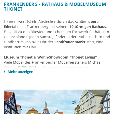
entfernte Minden aus.
FRANKENBERG - RATHAUS & MÖBELMUSEUM
THONET
Führung über die Staumauer
Bei einer Führung über die 400 m lange Staumauer erfahren
Lohnenswert ist ein Abstecher durch das schöne
obere
Sie viele interessante Hintergründe über Entstehung und Bau
Edertal
nach Frankenberg mit seinem
10 türmigen Rathaus
.
des Edersees und die Geschichte des alten Edertals, über die
Es zählt zu den ältesten und schönsten Fachwerk-Rathäusern
Bombardierung im 2. Weltkrieg, den Nationalpark (UNESCO
Deutschlands. Jeden Samstag findet in der Rathausschirn und
Weltnaturerbe) und vieles mehr.
rundherum von 8-12 Uhr der
Landfrauenmarkt
statt, eine
Institution mit Flair.
(MeineCard+ Partner)
Führung im Juni-August jeden
Mittwoch um 16Uhr - Dauer: ca. 45 Minuten
Museum Thonet & Wohn-Showroom "Thonet Living"
Treffpunkt: Schiffsanleger “Edertalsperrmauer Ufer West”
Viele Möbel des Frankenberger Möbelherstellers Michael
Tel. +49 5623 99980
Thonet (1796-1871) und der von ihm gegründeten
Mehr anzeigen
Möbelfabrik gehören zu den Klassikern der Möbelgeschichte.
Mehr Info Edersee...
Weltbekannt sind die Jugendstil-Bugholzmöbel
, allen voran
der
Wiener Kaffeehaus-Stuhl
. Zeitlose, langlebige Produkte:
klar und reduziert in der Ästhetik, perfekt in ihrer
Materialität- und Verarbeitungsqualität. Das Museum Thonet
zeigt die gesamte Thonet-Geschichte von 1819 bis heute. Zu
sehen sind die Möbel des Jugendstils, des Bauhauses, der
50er, 60er und 70er Jahre zu sehen.