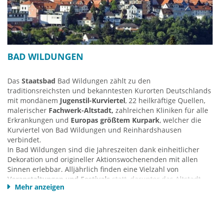
BAD WILDUNGEN
Das
Staatsbad
Bad Wildungen zählt zu den
traditionsreichsten und bekanntesten Kurorten Deutschlands
mit mondänem
Jugenstil-Kurviertel
, 22 heilkräftige Quellen,
malerischer
Fachwerk-Altstadt,
zahlreichen Kliniken für alle
Erkrankungen und
Europas größtem Kurpark
, welcher die
Kurviertel von Bad Wildungen und Reinhardshausen
verbindet.
In Bad Wildungen sind die Jahreszeiten dank einheitlicher
Dekoration und origineller Aktionswochenenden mit allen
Sinnen erlebbar. Alljährlich finden eine Vielzahl von
Veranstaltungen und Festivals
statt, darunter das Altstadt-
Mehr anzeigen
Jazz-Festival, Samba- und Folkfestival und das stimmungsvolle
Lichterfest im Kurpark!
Über der Altstadt von
Bad Wildungen
thront
Schloss