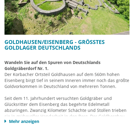
eine der bedeutendsten Fossilienfundstellen der nördlichen
Hemisphäre. Sie ist Teil des
Geopark-GrenzWelten
.
Homepage Korbach-Tourismus
GOLDHAUSEN/EISENBERG - GRÖSSTES G
OLDLAGER DEUTSCHLANDS
Wandeln Sie auf den Spuren von Deutschlands
Goldgräberdorf Nr. 1.
Der Korbacher Ortsteil Goldhausen auf dem 560m hohen
Eisenberg birgt tief in seinem Inneren immer noch das größte
Goldvorkommen in Deutschland von mehreren Tonnen.
Seit dem 11. Jahrhundert versuchten Goldgräber und
Glücksritter dem Eisenberg das begehrte Edelmetall
abzuringen. Zwanzig Kilometer Schächte und Stollen trieben
sie in mühevoller Handarbeit in den Berg. Der Goldbergbau
Mehr anzeigen
endete mit dem 30jährigen Krieg. Zuletzt wurden in den 80er
Jahren des 20 Jhd. Untersuchungen für eine Reaktivierung