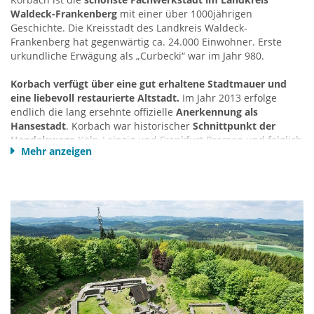
E-Mail:
touristinfo@fritzlar.de
Waldeck-Frankenberg
mit einer über 1000jährigen
Homepage Stadtführungen
Geschichte. Die Kreisstadt des Landkreis Waldeck-
Frankenberg hat gegenwärtig ca. 24.000 Einwohner. Erste
urkundliche Erwägung als „Curbecki“ war im Jahr 980.
Korbach verfügt über eine gut erhaltene Stadtmauer und
eine liebevoll restaurierte Altstadt.
Im Jahr 2013 erfolge
endlich die lang ersehnte offizielle
Anerkennung als
Hansestadt
. Korbach war historischer
Schnittpunkt der
Handelswege
Köln-Leipzig und Frankfurt Bremen und folglich
Mehr anzeigen
eine wohlhabende Stadt. 1469 trat Korbach der Hanse bei
und war damit das südlichste Mitglied des Hansebundes.
Nicht nur geschichtlich war Korbach daher ein bedeutendes
Handelszentrum, auch heute noch bietet Korbach die besten
Einkaufsmöglichkeiten zwischen Kassel, Paderborn, Marburg
und Siegen. Die Haupteinkaufsstraße ist nicht Teil der
historischen Altstadt, sondern führt von der Altstadt zum
Bahnhof.
In Korbach wurde seinerzeit auch
Gold
geschürft und bis
heute finden sich in den Bächen immer wieder kleine
Goldpartikel. Sehenswert ist auch die „
Korbacher Spalte
“,