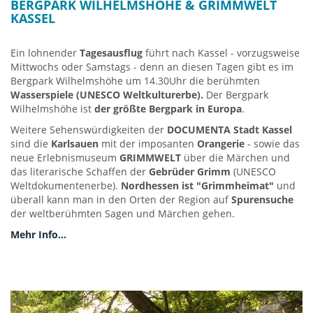
BERGPARK WILHELMSHÖHE & GRIMMWELT
Verbinden Sie den Besuch des Museum doch mit einer
KASSEL
Besichtigung des
Gold-Besucherbergwerkes Eisenberg
Korbach, der bedeutendsten Goldabbauregion in
Ein lohnender
Tagesausflug
führt nach Kassel - vorzugsweise
Deutschland - sowie einer
Stadtführung durch die
Mittwochs oder Samstags - denn an diesen Tagen gibt es im
wunderschöne Fachwerk-Altstadt
der alten Hansestadt
Bergpark Wilhelmshöhe um 14.30Uhr die berühmten
Korbach. Alles kostenfrei mit der MC+ !
Wasserspiele (UNESCO Weltkulturerbe).
Der Bergpark
Wilhelmshöhe ist
der größte Bergpark in Europa
.
Weitere Sehenswürdigkeiten der
DOCUMENTA Stadt
Kassel
sind die
Karlsauen
mit der imposanten
Orangerie
- sowie das
neue Erlebnismuseum
GRIMMWELT
über die Märchen und
das literarische Schaffen der
Gebrüder Grimm
(UNESCO
Weltdokumentenerbe).
Nordhessen ist "Grimmheimat"
und
überall kann man in den Orten der Region auf
Spurensuche
der weltberühmten Sagen und Märchen gehen.
Mehr Info...