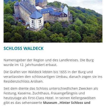
von Nassau (Mutter der Königin Emma der Niederlande), den
weißen Saal mit Gemälden von Tischbein, Meytens und
Aldegrever, Musiksaal, Weißer Salon, Empiresalon, roter Salon,
blauer Salon und das Kronprinzenzimmer; ferner diverse
Ausstellungen im Residenzschloss!
Mehr Info über Bad Arolsen
HIER
SCHLOSS WALDECK
Namensgeber der Region und des Landkreises. Die Burg
wurde im 12. Jahrhundert erbaut.
Die Grafen von Waldeck lebten bis 1655 in der Burg und
veranlassten den schlossartigen Umbau, danach zogen sie ins
Residenzschloss Arolsen.
Seit dem diente das Schloss unterschiedlichen Zwecken als
Festung, Kaserne, Zuchthaus, Frauengefängnis und
heutzutage als First-Class Hotel. In seinen Kellergewölben
gibt es das sehenswerte
Museum
„
Hinter Schloss und