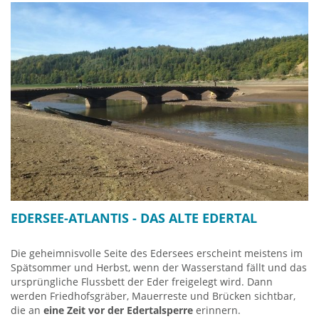
Friedrichstein
(MeineCard+ Partner)
.
Das 1200 durch Graf Friedrich von Thüringen erbaute
gotische Schloss wurde anfangs als Amts- und Gerichtssitz
genutzt. Nur 60 Jahre später übernahmen die Grafen von
Waldeck das Schloss und bauten es immer wieder um bis es
seinen französisch-barocken Stil erhielt. Es zählt zu den
schönsten Schlössern in Deutschland.
Das Schloss wird als
Herkunftsort von Schneewittchen
gehandelt. Weniger bekannt ist, dass das kurze Leben der
1554 mit nur einundzwanzig Jahren verstorbenen
Grafentochter Margaretha von Waldeck einige Parallelen zum
literarischen Schneewittchen aufweist. Das
Zwergenhaus
der
Schneewittchensage befindet sich im Bad Wildunger Ortsteil
Bergfreiheit. Geburtsort der historischen Schönheit ist das
Schloss Friedrichstein, dessen heutige Gestalt auf barocke
EDERSEE-ATLANTIS - DAS ALTE EDERTAL
Umbauten im 17. Und 18. Jahrhundert zurückgeht.
Heutzutage beinhaltet das Schloss Friedrichstein eine
Die geheimnisvolle Seite des Edersees erscheint meistens im
bedeutende Sammlung zur hessischen Militär- und
Spätsommer und Herbst, wenn der Wasserstand fällt und das
Jagdgeschichte unter dem Landgrafen von Hessen-Kassel und
ursprüngliche Flussbett der Eder freigelegt wird. Dann
einen
exquisiten Gastronomiebetrieb des Fürstenhauses
werden Friedhofsgräber, Mauerreste und Brücken sichtbar,
Grischäfer
an.
die an
eine Zeit vor der Edertalsperre
erinnern.