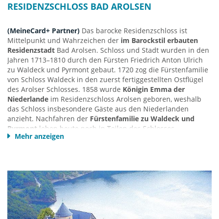
RESIDENZSCHLOSS BAD AROLSEN
(MeineCard+ Partner)
Das barocke Residenzschloss ist
Mittelpunkt und Wahrzeichen der
im Barockstil erbauten
Residenzstadt
Bad Arolsen. Schloss und Stadt wurden in den
Jahren 1713–1810 durch den Fürsten Friedrich Anton Ulrich
zu Waldeck und Pyrmont gebaut. 1720 zog die Fürstenfamilie
von Schloss Waldeck in den zuerst fertiggestellten Ostflügel
des Arolser Schlosses. 1858 wurde
Königin Emma der
Niederlande
im Residenzschloss Arolsen geboren, weshalb
das Schloss insbesondere Gäste aus den Niederlanden
anzieht. Nachfahren der
Fürstenfamilie zu Waldeck und
Pyrmont
leben heute noch in Teilen des Schlosses.
Mehr anzeigen
Das Waldecker-Land mit seiner Hauptstadt Arolsen war nach
der Abdankung des Fürsten von 1919-1929
der kleinste
Freistaat Deutschlands
während der Weimarer Republik,
konnte diesen Status aufgrund zu hoher finanzieller
Belastungen jedoch nicht halten.
Zu besichtigen sind der steinerne Saal, das Pfälzische
Zimmer, die Alhambra – Hochzeitsgabe der Prinzessin Helene