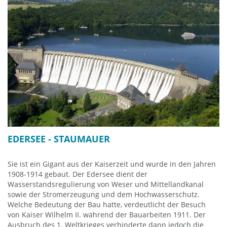
und weltweit in dieser Form einzigartig. in jedem Winkel der
Ausstellung ist ein anderes Detail zu erkennen, sodass der
Besucher animiert wird, während des Films herumzulaufen
und Teil der Geschichte zu werden. Auf euren Körpern wird
die Projektion widergespiegelt und ihr selbst werdet als
Schatten sichtbar.
Besucherzentrum Edersee
Edersee Marketing GmbH
Zur Sperrmauer
34549 Hemfurth-Edersee
Öffnungszeiten: Täglich 10-18 Uhr von Ostern bis Ende Okt.
Tel. +49 5623 99980
EDERSEE - STAUMAUER
Homepage Besucherzentrum
Sie ist ein Gigant aus der Kaiserzeit und wurde in den Jahren
1908-1914 gebaut. Der Edersee dient der
Wasserstandsregulierung von Weser und Mittellandkanal
sowie der Stromerzeugung und dem Hochwasserschutz.
Welche Bedeutung der Bau hatte, verdeutlicht der Besuch
von Kaiser Wilhelm II. während der Bauarbeiten 1911. Der
Ausbruch des 1. Weltkrieges verhinderte dann jedoch die