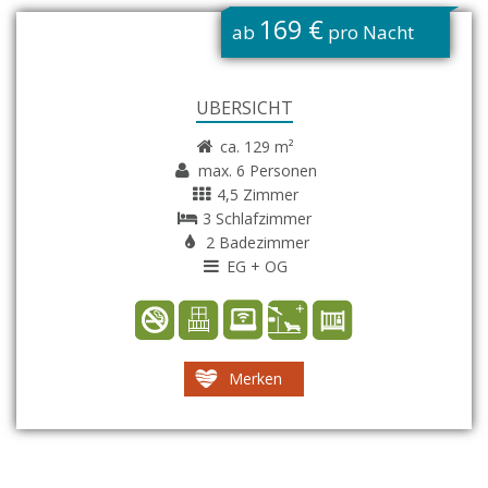
G
169 €
ab
pro Nacht
ÜBERSICHT
ca. 129 m²
max. 6 Personen
4,5 Zimmer
3 Schlafzimmer
2 Badezimmer
EG + OG
Merken