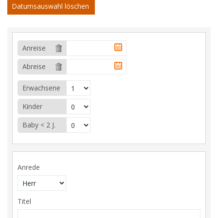
Datumsauswahl löschen
Anreise
Abreise
Erwachsene
Kinder
Baby < 2 J.
Anrede
Titel