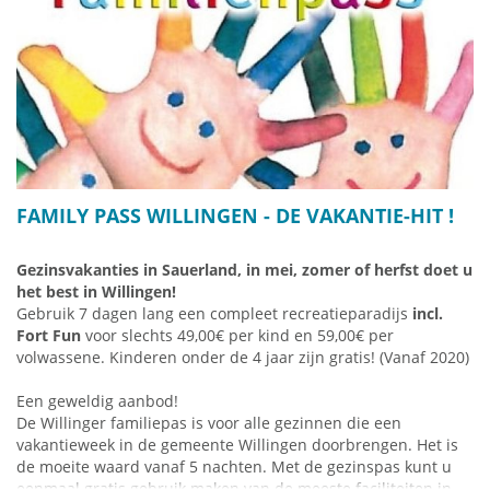
Bike-Week Willingen - (Harley-Davidson motorcycle
meeting)
Sinds 2016 wordt er
elk jaar in het tweede weekend van juli
(do-zo) in Willingen een heel bijzonder motorevenement
gehouden. Onlangs maakten meer dan 15.000 Harley
Davidson-freaks en bezoekers het spektakel tot de grootste
Harley-ontmoeting tussen Hamburg en Faaker See (A).
Er zijn
drie open-air podia
en een
grote tent
met coole live
FAMILY PASS WILLINGEN - DE VAKANTIE-HIT !
rockbands, GoGo-girls
, een
foodmile
en een
groot
exporenterrein
met meer dan 50 exposanten en
Gezinsvakanties in Sauerland, in mei, zomer of herfst doet u
verkoopstands voor alle technische, optische en
het best in Willingen!
kledingaccessoires, die het hart van elke Harley-fan sneller
Gebruik 7 dagen lang een compleet recreatieparadijs
incl.
doen kloppen.
Fort Fun
voor slechts 49,00€ per kind en 59,00€ per
Wees niet bang voor de wilde jongens - dit
gratis hapje
volwassene.
Kinderen onder de 4 jaar zijn gratis!
(Vanaf 2020)
zonder toegang
is absoluut vredig en daarom een ​​speciale
ervaring, zelfs voor welkome toeschouwers zonder motor -
Een geweldig aanbod!
dus laten we naar Willingen gaan voor Bike Week!
De Willinger familiepas is voor alle gezinnen die een
vakantieweek in de gemeente Willingen doorbrengen.
Het is
de moeite waard vanaf 5 nachten.
Met de gezinspas kunt u
Mountainbike-Festival Willingen
eenmaal gratis gebruik maken van de meeste faciliteiten in