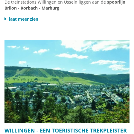
De treinstations Willingen en Usseln liggen aan de
spoorlijn
Brilon - Korbach - Marburg
Aankomst met de trein:
laat meer zien
Vanuit
Dortmund/Hagen
over de Sauerland-spoorlijn met
een overstap in Brilon-Wald om het (meestal) uur naar
Willingen.
(Vr/zo zijn er directe treinen)
DB
passagierstrein informatie
HIER
WILLINGEN -
EEN TOERISTISCHE TREKPLEISTER