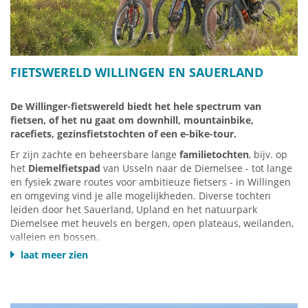
Meer informatie:
www.einkaufswelt-willingen.de
F
IETSWERELD
WILLINGEN EN SAUERLAND
De Willinger-fietswereld biedt het hele spectrum van
fietsen, of het nu gaat om downhill, mountainbike,
racefiets, gezinsfietstochten of een e-bike-tour.
Er zijn zachte en beheersbare lange
familietochten
, bijv. op
het
Diemelfietspad
van Usseln naar de Diemelsee - tot lange
en fysiek zware routes voor ambitieuze fietsers - in Willingen
en omgeving vind je alle mogelijkheden. Diverse tochten
leiden door het Sauerland, Upland en het natuurpark
Diemelsee met heuvels en bergen, open plateaus, weilanden,
valleien en bossen.
laat meer zien
12 aangewezen en bewegwijzerde mountainbiketochten
van
verschillende moeilijkheidsgraden tussen 18 en 98 kilometer.
9 racefietstochten
, waarvan er drie zijn ontwikkeld door de
Sportuniversiteit van Keulen.