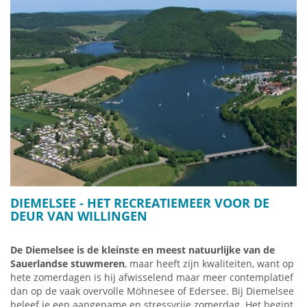
Als je snelheid, actie en adrenaline bergaf nodig hebt, zul je
blij zijn met de
MTB-zone Willingen
.
Op de Ettelsberg wacht u een
WK-afdaling
voor experts; Er is
downhill-plezier op de
freeride-route
; De
Flow Trail
is
comfortabeler - en de
Flow Country Trail
is gemakkelijk te
berijden. Alle routes dragen de handtekening van
bikeprofessional Diddi Schneider, die sinds 2019 zelfs de
MTB-zone beheert, wat garant staat voor toponderhoud. De
moderne afneembare
K1-stoeljeslift
brengt je de berg op. Het
kan 6 fietsen/fietsers per stoel vervoeren en is een technische
wereldprimeur op het gebied van fietstransport. Er is ook een
FourCross-baan
, een
cross-country-trail
en een
oefenparcours
achter de ijsbaan.
DIEMELSEE
- HET RECREATIEMEER VOOR DE
DEUR VAN WILLINGEN
Meer informatie:
Bike-Wereld Willingen
De Diemelsee is de kleinste en meest natuurlijke van de
Sauerlandse stuwmeren
, maar heeft zijn kwaliteiten, want op
hete zomerdagen is hij afwisselend maar meer contemplatief
dan op de vaak overvolle Möhnesee of Edersee. Bij Diemelsee
beleef je een aangename en stressvrije zomerdag. Het begint