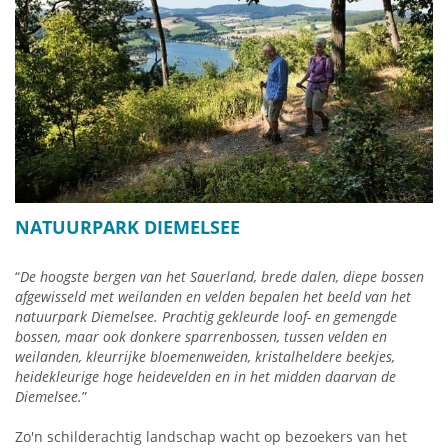
De MijnCardPlus is uw toegangsticket voor meer dan 100
geweldige vrijetijdsvoorzieningen in Noord-Hessen en uw
kaartje voor alle bussen en treinen in het lokale
vervoersnetwerk van de Noord-Hessische
Transportvereniging (NVV). De meeste aantrekkelijke familie-
en recreatievoorzieningen in Willingen en de Ederseeregio
zijn gratis, inclusief de Ettelsberg-kabelbaan, Waldecker-
bergbaan, nationaal parkcentrum, avonturengolf,
bezoekersmijnen, buitenzwembaden en alle
avonturenzwembaden in Noord-Hessen, dierentuinen,
NATUURPARK DIEMELSEE
klimparken, kastelen, musea & rondleidingen,
Zomerrodelbaan en nog veel meer.
“
De hoogste bergen van het Sauerland, brede dalen, diepe bossen
afgewisseld met weilanden en velden bepalen het beeld van het
Kijk uit voor vakantie-eigendommen waaronder
natuurpark Diemelsee. Prachtig gekleurde loof- en gemengde
MijnCardPlus!
U zult versteld staan ​​van de variatie die
bossen, maar ook donkere sparrenbossen, tussen velden en
MijnCardPlus u elke dag biedt.
weilanden, kleurrijke bloemenweiden, kristalheldere beekjes,
heidekleurige hoge heidevelden en in het midden daarvan de
meer informatie over MijnCardPlus klik HIER
Diemelsee.
”
Zo'n schilderachtig landschap wacht op bezoekers van het