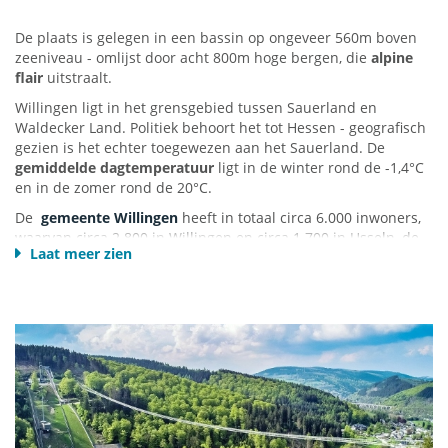
De plaats is gelegen in een bassin op ongeveer 560m boven
zeeniveau - omlijst door acht 800m hoge bergen, die
alpine
flair
uitstraalt.
Willingen ligt in het grensgebied tussen Sauerland en
Waldecker Land. Politiek behoort het tot Hessen - geografisch
gezien is het echter toegewezen aan het Sauerland. De
gemiddelde dagtemperatuur
ligt in de winter rond de -1,4°C
en in de zomer rond de 20°C.
De
gemeente Willingen
heeft in totaal circa 6.000 inwoners,
waarvan circa 2.800 in Willingen en circa 1.700 in Usseln, de
Laat meer zien
op een na grootste stad van de gemeente. Met circa
> 9.000
logeerbedden
(waarvan bijna 7.000 in Willingen zelf) herbergt
de gemeenschap veel meer gasten dan bewoners. Met
ongeveer 1,3 miljoen overnachtingen is Willingen de
belangrijkste vakantiebestemming van Hessen - en ook
tot de
top 20 van Duitsland
(exclusief stadstoerisme).
Sport-, vrijetijds- en skigebieden bevinden zich direct rond
het stadscentrum
. Ze zijn dan ook op loopafstand wat de plek
erg compact maakt. Tijdens uw vakantie in Willingen kunt u
uw auto meestal achterlaten, vooral omdat u met de