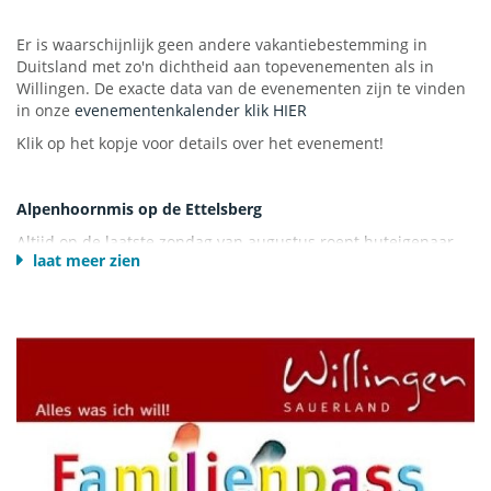
Er is waarschijnlijk geen andere vakantiebestemming in
Ettelsberg-kabelbaan
Duitsland met zo'n dichtheid aan topevenementen als in
Zur Hoppecke 5
Willingen. De exacte data van de evenementen zijn te vinden
34508 Willingen (Upland)
in onze
evenementenkalender klik HIER
Telefon: +49 (0)5632-969820
Klik op het kopje voor details over het evenement!
Email:
info[at]ettelsberg-seilbahn.de
www.ettelsberg-seilbahn.de
Alpenhoornmis op de Ettelsberg
Altijd op de laatste zondag van augustus roept huteigenaar
laat meer zien
Siggi de alpenhoornbeurs op de Ettelsberg in Willingen op.
Het evenement is net zo legendarisch als de huttenwachter -
en een van de grootste alpenhoornspektakels van Europa.
Siggi's oproep werd gevolgd door een protestantse en een
katholieke predikant, enkele duizenden bezoekers, evenals
alpenhoornclubs uit de Alpen en muziekgroepen uit heel
Europa. Na de kermis spelen ze sfeervol vanaf het dak van de
Ettelsberghut. De alpenhoornmis is inmiddels een bijzonder
soort "pelgrimstocht" geworden - aanvankelijk contemplatief
en later cult!