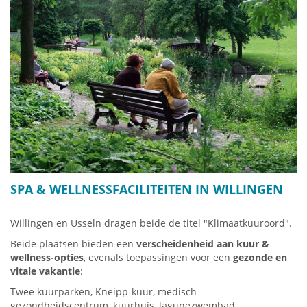
terug is ca. 13km. Wie niet zo goed is in wandelen, kan in
Willingen bij het dalstation Ettelsberg kabelbaan ook een
e-
bike
huren voor een waardevolle fietstocht door deze zeer
mooie natuurregio.
Als alternatief kunt u vanuit Niedersfeld (B480 Olsberg-
Winterberg) naar de Niedersfelder Hochheide-hut rijden
(reistijd vanaf Willingen ca. 30 min.) En van daaruit de 5 km
lange themawandelweg "De gouden weg" (i
nfo klik HIER
) door
de Wandeling in de Hochheide.
SPA & WELLNESSFACILITEITEN IN WILLINGEN
Willingen en Usseln dragen beide de titel "Klimaatkuuroord".
Beide plaatsen bieden een
verscheidenheid aan kuur &
wellness-opties
, evenals toepassingen voor een
gezonde en
vitale vakantie
:
Twee kuurparken, Kneipp-kuur, medisch
gezondheidscentrum, kuurhuis, lagunezwembad,