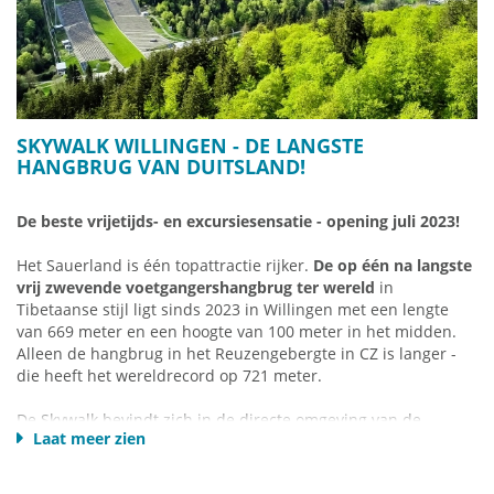
Sauerland Card gratis gebruik kunt maken van de bus & trein
door het Sauerland.
Dienstregelingen en meer informatie zijn
verkrijgbaar bij de
VVV Willingen
.
Informatie over plaatsen en wijken vindt u HIER.
SKYWALK WILLINGEN - DE LANGSTE
HANGBRUG VAN DUITSLAND!
De beste vrijetijds- en excursiesensatie - opening juli 2023!
Het Sauerland is één topattractie rijker.
De op één na langste
vrij zwevende voetgangershangbrug ter wereld
in
Tibetaanse stijl ligt sinds 2023 in Willingen met een lengte
van 669 meter en een hoogte van 100 meter in het midden.
Alleen de hangbrug in het Reuzengebergte in CZ is langer -
die heeft het wereldrecord op 721 meter.
De Skywalk bevindt zich in de directe omgeving van de
Laat meer zien
Mühlenkopf-Skischans - de grootste grote heuvel ter wereld.
In combinatie met de Mühlenkopf-Skischans en Duitslands
grootste hoogheide Neuer Hagen, evenals de Ettelsberg met