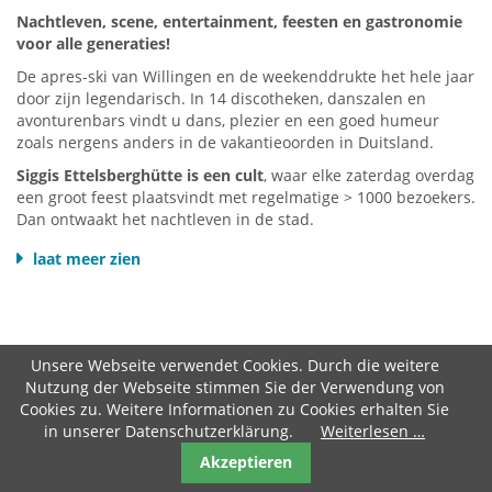
rondleiding door het natuurpark Diemelsee
door een
Nachtleven, scene, entertainment, feesten en gastronomie
gediplomeerde natuur- en landschapsgids.
voor alle generaties!
Meer informatie over het natuurpar
k Diemelsee HIER
De apres-ski van Willingen en de weekenddrukte het hele jaar
door zijn legendarisch. In 14 discotheken, danszalen en
avonturenbars vindt u dans, plezier en een goed humeur
zoals nergens anders in de vakantieoorden in Duitsland.
Siggis Ettelsberghütte is een cult
, waar elke zaterdag overdag
een groot feest plaatsvindt met regelmatige > 1000 bezoekers.
Dan ontwaakt het nachtleven in de stad.
De "mijl" bevindt zich langs de Brilonerstrasse. Hoogtepunten
laat meer zien
zijn het "Brauhaus" voor de jongere generatie (vergelijkbaar
met de Ballermann-disco's op Mallorca), de Fox-dans en
Schlager-discotheek "Tenne", de rokers catacomben van "Sir
Henry", de kleurrijke mix in de "Dorfalm" of in de LEO's en in
de klassieke "Vis-A-Vis" -disco, waar het "1€-party" op
Unsere Webseite verwendet Cookies. Durch die weitere
donderdag een van de populaire tips is om uit te gaan. De
Nutzung der Webseite stimmen Sie der Verwendung von
Willingense jeugd komt samen in "Mister X".
Cookies zu. Weitere Informationen zu Cookies erhalten Sie
in unserer Datenschutzerklärung.
Weiterlesen …
"
late luide cultus
" zijn de "Wilddieb" bars op de Ettelsberg -
vooral de discotheek "Slift", waar het pas in de vroege
Akzeptieren
ochtend, wanneer de avondklok in het centrum komt, echt