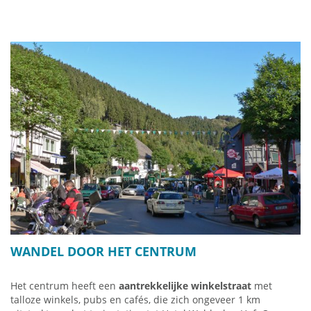
kabelbaan en Hochheidetoren - het hoogste uitkijkpunt in
Noordwest-Duitsland (875 m) - biedt Willingen
bezienswaardigheden en natuurbelevenissen met een
bovenregionaal karakter, waardoor de al zeer populair
vakantieoord een absolute bezoekerstrekker voor Sauerlandse
vakantiegangers en dagjesmensen.
Waar in het Sauerland uw
vakantieverblijf ook is - een dagje Willingen met zijn talrijke
superattracties staat nu op het programma!
Meer info en Online-Tickets klik HIER
WANDEL DOOR HET CENTRUM
Het centrum heeft een
aantrekkelijke winkelstraat
met
talloze winkels, pubs en cafés, die zich ongeveer 1 km