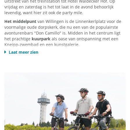
uitstrekt van het treinstation tot Hotel Waldecker Hof. Op
vrijdag en zaterdag is het tot laat in de avond behoorlijk
levendig, want hier zit ook de party mile.
Het middelpunt
van Willingen is de Linnenkerlplatz voor de
voormalige oude dorpskerk, die nu een van de populairste
avonturenbars "Don Camillo" is. Midden in het centrum ligt
het prachtige
kuurpark
als oase van ontspanning met een
Kneipp-zwembad en een kunstgalerie.
Laat meer zien
De detailhandel wordt grotendeels door de eigenaar geleid
(nauwelijks ketens) en talrijk in elke branche. Langs de
Briloner Strasse en Waldecker Strasse nodigen
aantrekkelijke
speciaalzaken met een individuele sfeer
u uit om te
snuffelen en te winkelen. Hier vindt iedereen iets geschikts
om te shoppen - actuele modecollecties van bekende en
ongebruikelijke merken, bijpassende accessoires, tassen en
sieraden, een groot assortiment aan schoenen, sport- en
vrijetijdsartikelen, sportkleding, cadeauartikelen, boeken,
drogisterijartikelen, geuren, bloemen en nog veel meer.
Informeer bij uw gastheren of de toeristische informatie over
het VIP-blok. Daar vind je veel vouchers en kortingsbonnen
voor winkels en horeca.