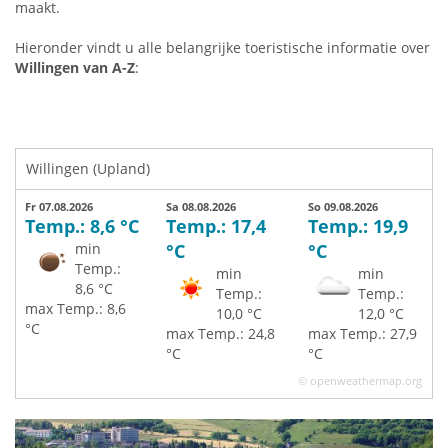
maakt.
Hieronder vindt u alle belangrijke toeristische informatie over
Willingen van A-Z
:
Willingen (Upland)
Fr 07.08.2026
Sa 08.08.2026
So 09.08.2026
Temp.: 8,6 °C
Temp.: 17,4
Temp.: 19,9
min
°C
°C
Temp.:
min
min
8,6 °C
Temp.:
Temp.:
max Temp.: 8,6
10,0 °C
12,0 °C
°C
max Temp.: 24,8
max Temp.: 27,9
°C
°C
© openweathermap.org