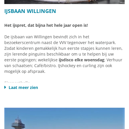
IJSBAAN WILLINGEN
Het ijspret, dat bijna het hele jaar open is!
De ijsbaan van Willingen bevindt zich in het
bezoekerscentrum naast de VVV tegenover het waterpark.
Zodat kinderen gemakkelijk hun eerste stapjes kunnen leren,
zijn lerende pinguïns beschikbaar om u te helpen bij uw
eerste pogingen;
wekelijkse
ijsdisco elke woensdag
;
Verhuur
van schaatsen;
Café/bistro.
IJshockey en curling zijn ook
mogelijk op afspraak.
Eissporthalle
Laat meer zien
Am Hagen 9-10
34508 Willingen
Telefon: 05632 - 969430
info@eissporthalle-willingen.de
Homepage