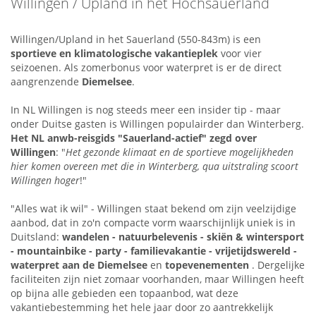
Willingen / Upland in het Hochsauerland
Willingen/Upland in het Sauerland (550-843m) is een
sportieve en klimatologische vakantieplek
voor vier
seizoenen.
Als zomerbonus voor waterpret is er de direct
aangrenzende
Diemelsee
.
In NL Willingen is nog steeds meer een insider tip - maar
onder Duitse gasten is Willingen populairder dan Winterberg.
Het NL anwb-reisgids "Sauerland-actief" zegd over
Willingen
: "
Het gezonde klimaat en de sportieve mogelijkheden
hier komen overeen met die in Winterberg, qua uitstraling scoort
Willingen hoger
!"
"Alles wat ik wil" - Willingen staat bekend om zijn veelzijdige
aanbod, dat in zo'n compacte vorm waarschijnlijk uniek is in
Duitsland:
wandelen - natuurbelevenis - skiën & wintersport
- mountainbike - party - familievakantie - vrijetijdswereld -
waterpret aan de Diemelsee
en
topevenementen
.
Dergelijke
faciliteiten zijn niet zomaar voorhanden, maar Willingen heeft
op bijna alle gebieden een topaanbod, wat deze
vakantiebestemming het hele jaar door zo aantrekkelijk