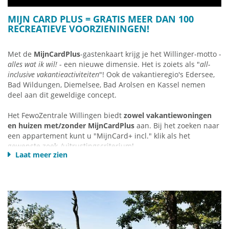
MIJN CARD PLUS = GRATIS MEER DAN 100
RECREATIEVE VOORZIENINGEN!
Met de
MijnCardPlus
-gastenkaart krijg je het Willinger-motto -
alles wat ik wil!
- een nieuwe dimensie. Het is zoiets als "
all-
inclusive vakantieactiviteiten
"! Ook de vakantieregio's Edersee,
Bad Wildungen, Diemelsee, Bad Arolsen en Kassel nemen
deel aan dit geweldige concept.
Het FewoZentrale Willingen biedt
zowel vakantiewoningen
en huizen met/zonder MijnCardPlus
aan. Bij het zoeken naar
een appartement kunt u "MijnCard+ incl." klik als het
gewenste zoek-/uitrustingscriterium!
Laat meer zien
Het spreekt voor zich dat vakantiehuizen met MijnCardPlus
iets meer kosten dan die zonder deze kaart - maar de
meerprijs is het zeker waard - bijv. als u bijvoorbeeld tijdens
een weekendverblijf maar één keer met de kabelbaan
omhoog/omlaag gaat, moedigt de kaart ook activiteiten aan
die u anders niet zou zijn tegengekomen. Probeer het uit!
MijnCardPlus - dat "all-inclusive" vakantiegevoel!