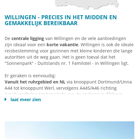
WILLINGEN - PRECIES IN HET MIDDEN EN
GEMAKKELIJK BEREIKBAAR
De
centrale ligging
van Willingen en de vele aanbiedingen
zijn ideaal voor een
korte vakantie
.
Willingen is ook de ideale
reisbestemming voor gezinnen met kleine kinderen die lange
autoritten uit de weg gaan.
Het is geen toeval dat het
"Sonnenpark" - Duitslands nr. 1 Familotel - in Willingen ligt.
Er geraken is eenvoudig:
Vanuit het ruhrgebied en NL
via knooppunt Dortmund/Unna
A44 tot knooppunt Werl, vervolgens A445/A46 richting
Arnsberg/Brilon tot het einde van de snelweg in Olsberg.
laat meer zien
Vervolg over de B480 richting Winterberg en via Olsberg
linksaf naar Willingen (reistijd vanaf knooppunt DO/UN ca. 1
uur; vanaf Utrecht NL 3.10 uur).
Vanuit noorden van NL
via Enschede A30 en knooppunt
Osnabrück-Süd op de voltooide A33 richting
Bielefeld/Paderborn en verder tot het einde van de BAB voor
Wünnenberg - overgang naar de B480 naar Brilon en verder