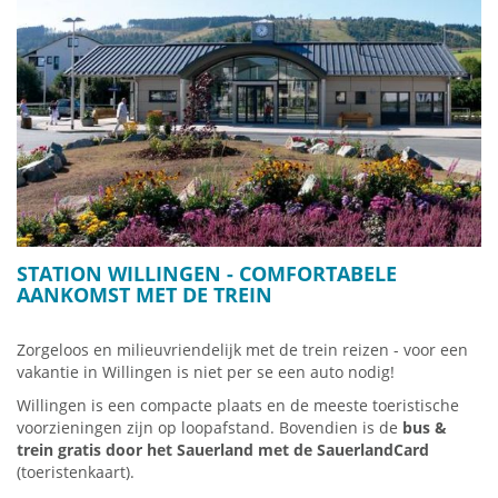
naar de B251 naar Willingen (reistijd vanaf OS ca. 1.40 uur).
Routenplanner
Google-Maps HIER
STATION WILLINGEN - COMFORTABELE
AANKOMST MET DE TREIN
Zorgeloos en milieuvriendelijk met de trein reizen - voor een
vakantie in Willingen is niet per se een auto nodig!
Willingen is een compacte plaats en de meeste toeristische
voorzieningen zijn op loopafstand.
Bovendien is de
bus &
trein gratis door het Sauerland met de SauerlandCard
(toeristenkaart).