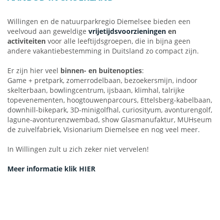
Willingen en de natuurparkregio Diemelsee bieden een
Worldcup Skispringen Willingen
veelvoud aan geweldige
vrijetijdsvoorzieningen
en
activiteiten
voor alle leeftijdsgroepen, die in bijna geen
Elk jaar komen meer dan 50.000 bezoekers naar het
andere vakantiebestemming in Duitsland zo compact zijn.
schansspringevenement met het grootste aantal bezoekers
ter wereld, wanneer de wereldschansspringelite 3 dagen in
Er zijn hier veel
binnen- en buitenopties
:
de winter in Willingen te gast is op de grootste grote
Game + pretpark, zomerrodelbaan, bezoekersmijn, indoor
skischans ter wereld. Dan verandert de plek in een
skelterbaan, bowlingcentrum, ijsbaan, klimhal, talrijke
feestgebeuren die ongeëvenaard is op internationale
topevenementen, hoogtouwenparcours, Ettelsberg-kabelbaan,
sportevenementen.
downhill-bikepark, 3D-minigolfhal, curiosityum, avonturengolf,
lagune-avonturenzwembad, show
Glasmanufaktur, MUHseum
de zuivelfabriek, Visionarium Diemelsee en nog veel meer.
E
venementenkalender klik HIER
In Willingen zult u zich zeker niet vervelen!
Meer informatie klik HIER