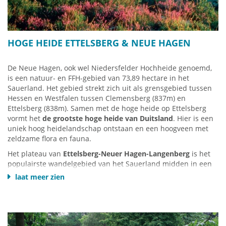
HOGE HEIDE ETTELSBERG & NEUE HAGEN
De Neue Hagen, ook wel Niedersfelder Hochheide genoemd,
is een natuur- en FFH-gebied van 73,89 hectare in het
Sauerland. Het gebied strekt zich uit als grensgebied tussen
Hessen en Westfalen tussen Clemensberg (837m) en
Ettelsberg (838m). Samen met de hoge heide op Ettelsberg
vormt het
de grootste hoge heide van Duitsland
. Hier is een
uniek hoog heidelandschap ontstaan ​​en een hoogveen met
zeldzame flora en fauna.
Het plateau van
Ettelsberg-Neuer Hagen-Langenberg
is het
populairste wandelgebied van het Sauerland midden in een
volledig verkeersvrij gebied van bijna 100km². De
laat meer zien
wandelpaden Rothaarsteig en Uplandsteig leiden door het
gebied.
Een prachtige
rondwandeling
(klick HIER)
van het bergstation
Ettelsberg kabelbaan naar de Neuer Hagen Hochheide en