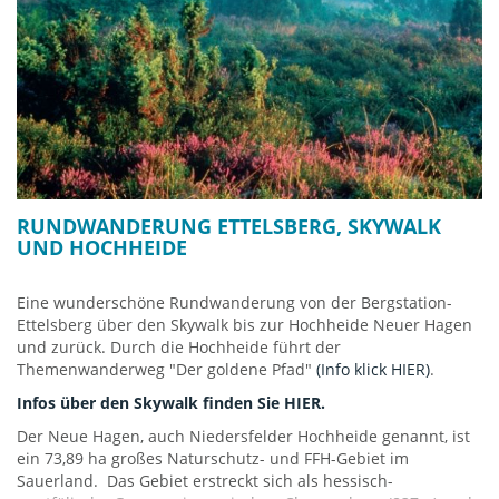
Berg im Sauerland) und von dort bergab ins Hoppecketal und
zurück nach Willingen.
Die Tour beträgt ca. 13km und dauert ca. 3 Std. reine Gehzeit.
Man sollte mit Pausen, Einkehr, Aussichten und Genuss
jedoch 6 Std. einkalkulieren. Die Wegstrecke verläuft
überwiegend auf Forstwegen - dennoch wird festes
Schuhwerk empfohlen.
Wanderroute auf Google-Maps
RUNDWANDERUNG ETTELSBERG, SKYWALK
UND HOCHHEIDE
Eine wunderschöne Rundwanderung von der Bergstation-
Ettelsberg über den Skywalk bis zur Hochheide Neuer Hagen
und zurück. Durch die Hochheide führt der
Themenwanderweg "Der goldene Pfad"
(Info klick HIER)
.
Infos über den Skywalk finden Sie HIER.
Der Neue Hagen, auch Niedersfelder Hochheide genannt, ist
ein 73,89 ha großes Naturschutz- und FFH-Gebiet im
Sauerland. Das Gebiet erstreckt sich als hessisch-