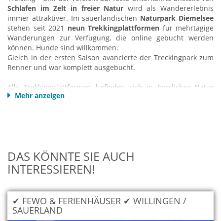
Schlafen im Zelt in freier Natur
wird als Wandererlebnis
immer attraktiver. Im sauerländischen
Naturpark Diemelsee
stehen seit 2021
neun Trekkingplattformen
für mehrtägige
Wanderungen zur Verfügung, die online gebucht werden
können. Hunde sind willkommen.
Gleich in der ersten Saison avancierte der Treckingpark zum
Renner und war komplett ausgebucht.
Alle Trekkingplattformen befinden sich in herrlicher Natur
Mehr anzeigen
und sind nur zu Fuß entlang der Qualitätswanderwege
Diemelsteig
und
Uplandsteig
erreichbar. Man ist
einschließlich Verpflegung und Ausrüstung auf sich selbst
gestellt, was
echtes Trekking-Feeling
garantiert. Alle
Plattformen verfügen über Ösen zum Befestigen der Zelte
sowie eine Komposttoilette.
DAS KÖNNTE SIE AUCH
INTERESSIEREN!
Jeder Lagerplatz bietet tolle Aussichten und Naturerlebnisse.
Von Buchen- und Fichtenwäldern über halboffene
Waldgebiete bis hin zu Aussichten über weite
Hochheideflächen. Wasserquellen, weite Wiesen und Felder,
✔ FEWO & FERIENHÄUSER ✔ WILLINGEN /
Wildbeobachtungen, Sonnenauf-/untergänge,
SAUERLAND
Sternenhimmel…u.v.a.