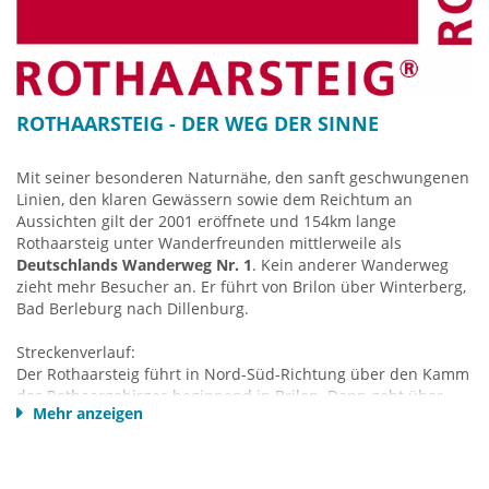
ROTHAARSTEIG - DER WEG DER SINNE
Mit seiner besonderen Naturnähe, den sanft geschwungenen
Linien, den klaren Gewässern sowie dem Reichtum an
Aussichten gilt der 2001 eröffnete und 154km lange
Rothaarsteig unter Wanderfreunden mittlerweile als
Deutschlands
Wanderweg Nr. 1
. Kein anderer Wanderweg
zieht mehr Besucher an. Er führt von Brilon über Winterberg,
Bad Berleburg nach Dillenburg.
Streckenverlauf:
Der Rothaarsteig führt in Nord-Süd-Richtung über den Kamm
des Rothaargebirges beginnend in Brilon. Dann geht über
Mehr anzeigen
Langenberg/Hochheide und vorbei an der Ruhrquelle nach
Winterberg zum Kahlen Asten. Von hier geht es nach Westen
zum Rhein-Weser-Turm, dann wieder südwärts durch die
Rothaarvorhöhen in den Hilchenbacher Winkel und ins