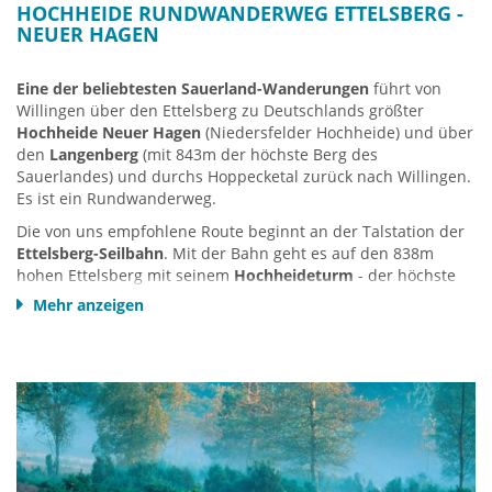
HOCHHEIDE RUNDWANDERWEG ETTELSBERG -
NEUER HAGEN
Eine der beliebtesten Sauerland-Wanderungen
führt von
Willingen über den Ettelsberg zu Deutschlands größter
Hochheide Neuer Hagen
(Niedersfelder Hochheide) und über
den
Langenberg
(mit 843m der höchste Berg des
Sauerlandes) und durchs Hoppecketal zurück nach Willingen.
Es ist ein Rundwanderweg.
Die von uns empfohlene Route beginnt an der Talstation der
Ettelsberg-Seilbahn
. Mit der Bahn geht es auf den 838m
hohen Ettelsberg mit seinem
Hochheideturm
- der höchste
Aussichtspunkt Nordwestdeutschland auf 875m - und Siggis
Mehr anzeigen
berühmter Ettelsberg-Hütte.
Anschließend geht es vorbei am
Kyrill-Pfad
zur
Hochheide
Neuer Hagen
, dem Highlight der Tour. Vom 838m hohen
Aussichtspunkt am Clemensberg
hat man einen schönen
Blick über die Winterberger Hochebene. Am Ende der
Hochheide wartet die
Niedersfelder
Hochheidehütte
, wo man
sich auf ungefähr halber Wegstrecke stärken kann.
Anschließend geht es zum
Langenberg
(mit 843m der höchste