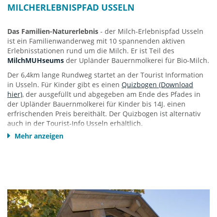
MILCHERLEBNISPFAD USSELN
Das Familien-Naturerlebnis
- der Milch-Erlebnispfad Usseln
ist ein Familienwanderweg mit 10 spannenden aktiven
Erlebnisstationen rund um die Milch. Er ist Teil des
MilchMUHseums
der Upländer Bauernmolkerei für Bio-Milch.
Der 6,4km lange Rundweg startet an der Tourist Information
in Usseln. Für Kinder gibt es einen
Quizbogen (Download
hier)
, der ausgefüllt und abgegeben am Ende des Pfades in
der Upländer Bauernmolkerei für Kinder bis 14J. einen
erfrischenden Preis bereithält. Der Quizbogen ist alternativ
auch in der Tourist-Info Usseln erhältlich.
Mehr anzeigen
Der Weg mit 10 Erlebnisstationen führt entlang der jungen
Diemel vorbei an der ehemaligen Skisprungschanze Usseln
zum Ententeich mit Spielplatz. An der Pön Hütte am Usselner
Skilift befindet sich dann die erste Mitmachstation. Weiter
geht es zur Diemelquelle mit dem Kuhglockenspiel und dann
hinauf zur Graf-Stollberg-Hütte, wo sich ein Heustadl-Kino
befindet. Anschließend geht es über einen Panorama-Weg
zur Hochheide Kahle-Pön, wo man im Sommer Blaubeeren
pflücken kann - und dann geht es wieder abwärts Richtung