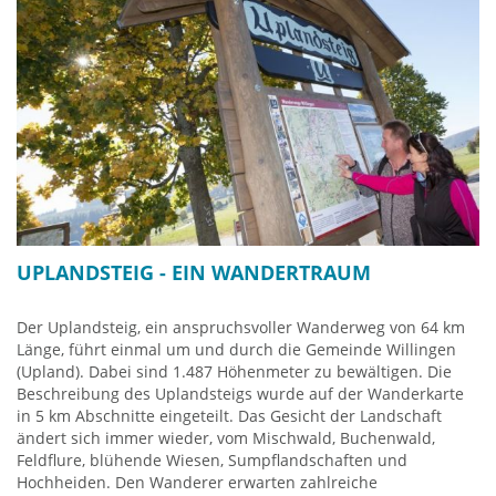
MilchMUHsuseum in Usseln. Unterwegs warten weitere
Erlebnisstationen auf Euch.
Der Milcherlebnispfad ist für geländegängige Kinderwagen
geeignet und in Kombination it dem MilchMUHseum ein
schöner Erlebnisausflug für die Familie. Dauer mit Kindern
ca. 3,5 Stunden. Unterwegs gibt es an der Pön-Hütte und
Graf-Stolberg-Hütte zwei Einkehrmöglichkeiten.
Wegstrecke auf Google-Maps HIER
Mehr Info:
www.milchpfad-usseln.de
UPLANDSTEIG - EIN WANDERTRAUM
Der Uplandsteig, ein anspruchsvoller Wanderweg von 64 km
Länge, führt einmal um und durch die Gemeinde Willingen
(Upland). Dabei sind 1.487 Höhenmeter zu bewältigen. Die
Beschreibung des Uplandsteigs wurde auf der Wanderkarte
in 5 km Abschnitte eingeteilt. Das Gesicht der Landschaft
ändert sich immer wieder, vom Mischwald, Buchenwald,
Feldflure, blühende Wiesen, Sumpflandschaften und
Hochheiden. Den Wanderer erwarten zahlreiche