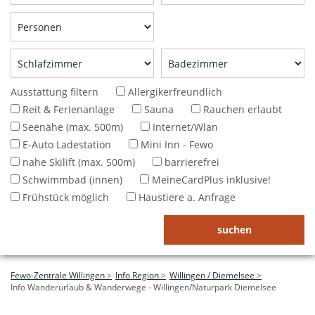
Ausstattung filtern
Allergikerfreundlich
Reit & Ferienanlage
Sauna
Rauchen erlaubt
Seenähe (max. 500m)
Internet/Wlan
E-Auto Ladestation
Mini Inn - Fewo
nahe Skilift (max. 500m)
barrierefrei
Schwimmbad (innen)
MeineCardPlus inklusive!
Frühstück möglich
Haustiere a. Anfrage
Fewo-Zentrale Willingen
Info Region
Willingen / Diemelsee
Info Wanderurlaub & Wanderwege - Willingen/Naturpark Diemelsee