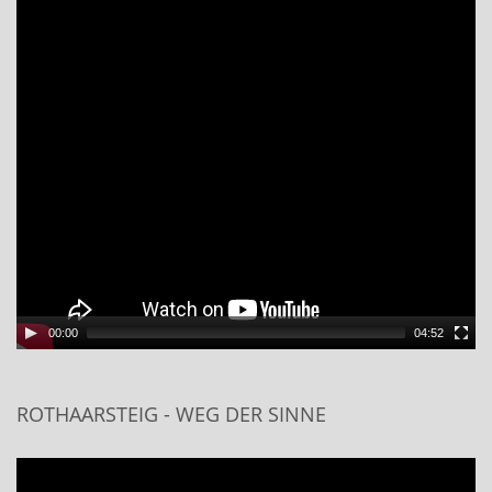
00:00
04:52
ROTHAARSTEIG - WEG DER SINNE
Video
Player