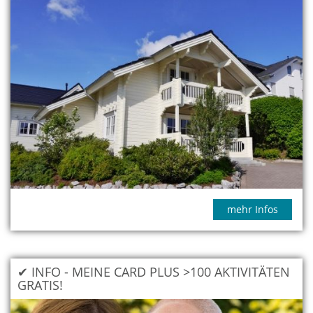
Damit die heimischen Tierarten in den Wintermonaten
genügend Ruhe und Rückzugsmöglichkeiten erhalten, sind
die Trekkingplätze nur in der warmen Jahreshälfte
buchbar
vom 01. April bis zum 15. November
. Eine „wilde“ Nutzung
der Trekkingplätze außerhalb dieser Saison ist nicht gestattet.
Gratis-ÖPNV:
Für alle Fälle sind Bus und das sogenannte
Anruf-Sammel-Taxi (AST) kostenfrei mit der
MeineCard Mobil.
, welche im Buchungsumfang enthalten ist. Zu empfehlen ist
ferner die dazugehörige
Wanderkarte Willingen & Diemelsee
im Maßstab 1:25.000, in der auch alle Treckingplatze markiert
sind.
Mehr Infos und Buchung auf
www.trekkingpark.de
mehr Infos
✔ INFO - MEINE CARD PLUS >100 AKTIVITÄTEN
GRATIS!