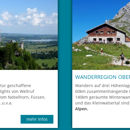
WANDERREGION OBER
tur geschaffene
Wandern auf drei Höhenlag
lights von Weltruf
60km zusammenhängende Höh
vom Nebelhorn, Füssen,
140km geräumte Winterwan
.u.v.a.
und das Kleinwalsertal sind
Alpen.
mehr Infos