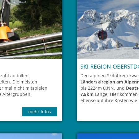
SKI-REGION OBERSTD
lzahl an tollen
Den alpinen Skifahrer erwa
iten. Die meisten
Länderskiregion am Alpen
r mal nicht mitspielen
bis 2224m ü.NN. und
Deuts
le Altergruppen.
7,5km
Länge. Hier kommen a
ebenso auf ihre Kosten wie 
mehr Infos