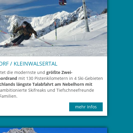
ORF / KLEINWALSERTAL
rtet die modernste und
größte Zwei-
nordrand
mit 130 Pistenkilometern in 4 Ski-Gebieten
chlands längste Talabfahrt am Nebelhorn mit
mbitionierte Skifreaks und Tiefschneefreunde
Familien.
mehr Infos