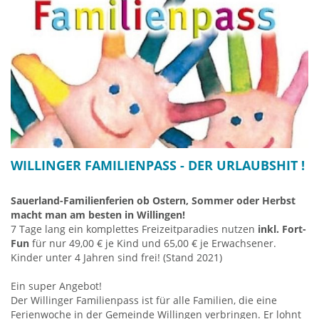
Kult!
Bike-Week Willingen - das (Harley-Davidson
Mototrradtreffen)
Seit 2016 findet in Willingen
jedes Jahr am zweiten Juli
Wochenende
(Do-So) ein ganz besonderes Motorrad-Event
statt. Zuletzt über 15.000 Harley-Davidson-Freaks und
Besucher lassen das Spektakel zum größten Harley-Meeting
zwischen Hamburg und Faaker See werden.
Es gibt
drei Open-Air Bühnen
und ein
großes Zelt
mit cooler
WILLINGER FAMILIENPASS - DER URLAUBSHIT !
Live Rockbands
,
GoGo-Girls
, eine
Food-Meile
sowie ein
großes Expo-Gelände
mit über 50 Ausstellern und
Sauerland-Familienferien ob Ostern, Sommer oder Herbst
Verkaufsständen für alle technischen- optischen- und
macht man am besten in Willingen!
Bekleidungs-Assecoires, die das Herz einen jeden Harley-Fans
7 Tage lang ein komplettes Freizeitparadies nutzen
inkl. Fort-
höher schlagen lassen.
Fun
für nur 49,00 € je Kind und 65,00 € je Erwachsener.
Keine Angst vor den Wilden Kerlen - dieses
kostenlose
Kinder unter 4 Jahren sind frei! (Stand 2021)
Happenig ohne Eintritt
ist absolut friedlich und daher auch
für willkommene Zuschauer ohne Motorrad ein besonderes
Ein super Angebot!
Erlebnis - also auf nach Willingen zur Bike-Week!
Der Willinger Familienpass ist für alle Familien, die eine
Ferienwoche in der Gemeinde Willingen verbringen. Er lohnt