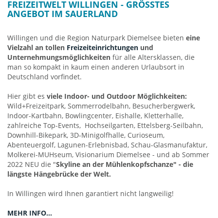
vom „Ballermann“. (Termin siehe Veranstaltungs &
FREIZEITWELT WILLINGEN - GRÖSSTES A
Eventkalender)
NGEBOT IM SAUERLAND
Willingen und die Region Naturpark Diemelsee bieten
eine
Weltcup Skispringen Willingen
Vielzahl an tollen
Freizeiteinrichtungen
und
Jährlich über 50.000 Besucher kommen zum mittlerweile
Unternehmungsmöglichkeiten
für alle Altersklassen, die
besucherstärksten Skisprungevent der Welt, wenn an 3 Tagen
man so kompakt in kaum einen anderen Urlaubsort in
im Winter die Weltelite des Skisprungs in Willingen auf der
Deutschland vorfindet.
größten Großschanze der Welt zu Gast ist. Dann verwandelt
sich der Ort zu einem Party-Happening, welches bei
Hier gibt es
viele Indoor- und Outdoor Möglichkeiten:
internationalen Sportevents seines Gleichen sucht.
Wild+Freizeitpark, Sommerrodelbahn, Besucherbergwerk,
Indoor-Kartbahn, Bowlingcenter, Eishalle, Kletterhalle,
zahlreiche Top-Events, Hochseilgarten, Ettelsberg-Seilbahn,
Veranstaltungs- und Eventkalender
HIER
Downhill-Bikepark, 3D-Minigolfhalle, Curioseum,
Abenteuergolf, Lagunen-Erlebnisbad, Schau-Glasmanufaktur,
Molkerei-MUHseum, Visionarium Diemelsee - und ab Sommer
2022 NEU die "
Skyline an der Mühlenkopfschanze" - die
längste Hängebrücke der Welt.
In Willingen wird Ihnen garantiert nicht langweilig!
MEHR INFO...