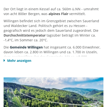
Der Ort liegt in einem Kessel auf ca. 560m ü.NN - umrahmt
von acht 800er Bergen, was
alpines Flair
vermittelt.
Willingen befindet sich im Grenzgebiet zwischen Sauerland
und Waldecker Land. Politisch gehört es zu Hessen -
geografisch wird es jedoch dem Sauerland zugeordnet. Die
Durchschnittstemperatur
tagsüber beträgt im Winter ca.
-1,4°C, im Sommer ca. 20°C.
Die
Gemeinde Willingen
hat insgesamt ca. 6.000 Einwohner,
davon leben ca. 2.800 in Willingen und ca. 1.700 in Usseln,
dem zweitgrößten Ort der Gemeinde. Mit ca.
>9.000
Mehr anzeigen
Gästebetten
(davon knapp 7.000 in Willingen selbst)
beherbergt die Gemeinde weitaus mehr Gäste als sie
Einwohner hat. Willingen ist mit ca. 1,3 Mio. Übernachtungen
Hessens bedeutendster Urlaubsort - und auch
deutschlandweit unter den Top-20
gelistet (ohne
Städtetourismus).
Sport- Freizeit- und Skiareale befinden sich unmittelbar um
den Ortskern herum
. Sie sind daher fußläufig erreichbar,
was den Ort sehr kompakt macht. Während ihres Willingen-
Urlaubs können Sie das Auto meist stehen lassen, zumal man