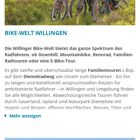
und Ermäßigungs-Coupons für Einzelhandel und
Gastronomie.
Mehr Infos:
www.einkaufswelt-willingen.de
BIKE-WELT WILLINGEN
Die Willinger Bike-Welt bietet das ganze Spektrum des
Radfahrens, ob Downhill, Mountainbike, Rennrad, Familien-
Radtouren oder eine E-Bike-Tour.
Es gibt sanfte und überschaubar lange
Familientouren
z.Bsp.
auf dem
Diemelradweg
von Usseln zum Diemelsee - bis hin
zu langen und konditionell anspruchsvollen Routen für
ambitionierte Radfahrer – in Willingen und Umgebung finden
Sie alle Möglichkeiten. Abwechslungsreiche Touren führen
durch Sauerland, Upland und Naturpark Diemelsee mit
Hügeln und Bergen, offenen Hochflächen, Wiesen, Täler und
Wald.
Mehr anzeigen
12 ausgewiesene und beschilderte Mountainbike-Touren
verschiedener Schwierigkeitsgrade zwischen 18 und 98
Kilometern.
9 Rennradtouren
, davon drei entwickelt von der