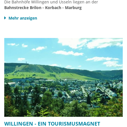
Die Bahnhöfe Willingen und Usseln liegen an der
Bahnstrecke Brilon - Korbach - Marburg
Mehr anzeigen
Anreise mit der Bahn:
von Frankfurt
mit Umstieg im IC/ICE-Halt Marburg im (meist)
Stundentakt nach Willingen.
von Kassel
mit Umstieg in Korbach oder Brilon-Wald im
(meist) Stundentakt nach Willingen
Von Dortmund/Hagen
mit Umstieg in Brilon-Wald im (meist)
Stundentakt nach Willingen. (Fr./So.gibt es Direktzüge)
DB Reisezug-Auskunft HIER
WILLINGEN - EIN TOURISMUSMAGNET