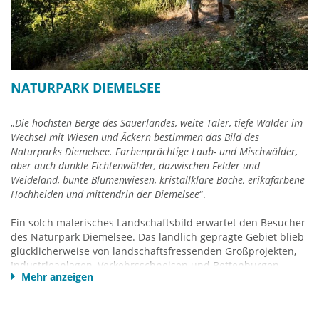
Fahrschein für alle Busse & Bahnen im Nahverkehrsnetz des
Nordhessischen Verkehrsverbund (NVV).
Kostenlos sind die meisten attraktiven Familien- und
Freizeiteinrichtungen in Willingen und der Ederseeregion,
u.a. die Ettelsberg-Seilbahn, Waldecker-Bergbahn,
Nationalparkzentrum, Erlebnisgolf, Besucherbergwerke,
NATURPARK DIEMELSEE
Freibäder und alle Erlebnisbäder in Nordhessen, Tierparks,
Kletterparks, Schlösser, Museen & Führungen, Sommerrodel
„
Die höchsten Berge des Sauerlandes, weite Täler, tiefe Wälder im
u.v.a.
Wechsel mit Wiesen und Äckern bestimmen das Bild des
Achten Sie auf Ferienobjekte inklusive MeineCardPlus!
Sie
Naturparks Diemelsee. Farbenprächtige Laub- und Mischwälder,
werden überrascht sein über die Vielfalt, die Ihnen
aber auch dunkle Fichtenwälder, dazwischen Felder und
MeineCardPlus
täglich bietet
.
Weideland, bunte Blumenwiesen, kristallklare Bäche, erikafarbene
Hochheiden und mittendrin der Diemelsee
“.
Mehr
Info MeineCardPlus HIER
Ein solch malerisches Landschaftsbild erwartet den Besucher
des Naturpark Diemelsee. Das ländlich geprägte Gebiet blieb
glücklicherweise von landschaftsfressenden Großprojekten,
Industrieanlagen, Verkehrsschneisen und Bettenburgen
Mehr anzeigen
verschont. Hier kann man noch ein intakte Natur genießen zu
jeder Jahreszeit. Zum Naturpark Diemelsee gehören die
Gemeinden Willingen, Diemelsee, und Teile von Brilon,