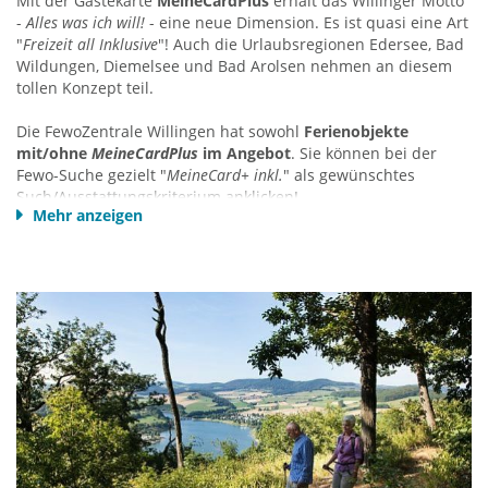
Mit der Gästekarte
MeineCardPlus
erhält das Willinger Motto
-
Alles was ich will!
- eine neue Dimension. Es ist quasi eine Art
"
Freizeit all Inklusive
"! Auch die Urlaubsregionen Edersee, Bad
Wildungen, Diemelsee und Bad Arolsen nehmen an diesem
tollen Konzept teil.
Die FewoZentrale Willingen hat sowohl
Ferienobjekte
mit/ohne
MeineCardPlus
im Angebot
. Sie können bei der
Fewo-Suche gezielt "
MeineCard+ inkl.
" als gewünschtes
Such/Ausstattungskriterium anklicken!
Mehr anzeigen
Es versteht sich, dass Ferienobjekte mit MeineCardPlus etwas
mehr kosten, als solche ohne diese Karte - aber der
Mehrpreis lohnt auf jeden Fall - z. Bsp. wenn Sie während
eines Wochenendaufenthalt lediglich einmal mit der Seilbahn
hoch/runter fahren - darüber hinaus animiert die Karte zu
Aktivitäten, auf die sie sonst ggf. gar nicht gekommen wären.
Probieren Sie es aus!
MeineCardPlus - das „all-inclusive“ Urlaubsgefühl!
Die MeineCardPlus ist Ihre Eintrittskarte für über 100 tolle
Freizeiteinrichtungen in ganz Nordhessen sowie Ihr