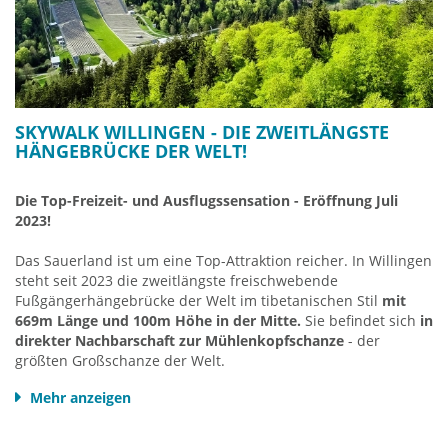
mit der Kurkarte (Sauerland-Card) Bus & Bahn im gesamten
Sauerland kostenlos nutzen kann.
Fahrpläne und mehr Info
gibt es in der
Touristinfo Willingen
.
Infos über Ortslagen und Ortsteile finden Sie HIER.
SKYWALK WILLINGEN - DIE ZWEITLÄNGSTE
HÄNGEBRÜCKE DER WELT!
Die Top-Freizeit- und Ausflugssensation - Eröffnung Juli
2023!
Das Sauerland ist um eine Top-Attraktion reicher. In Willingen
steht seit 2023 die zweitlängste freischwebende
Fußgängerhängebrücke der Welt im tibetanischen Stil
mit
669m Länge und 100m Höhe in der Mitte.
Sie befindet sich
in
direkter Nachbarschaft zur Mühlenkopfschanze
- der
größten Großschanze der Welt.
Mehr anzeigen
In Kombination mit der Mühlenkopfschanze und
Deutschlands größter
Hochheide Neuer Hagen
sowie dem
Ettelsberg mit Seilbahn und dem höchsten Aussichtspunkt in