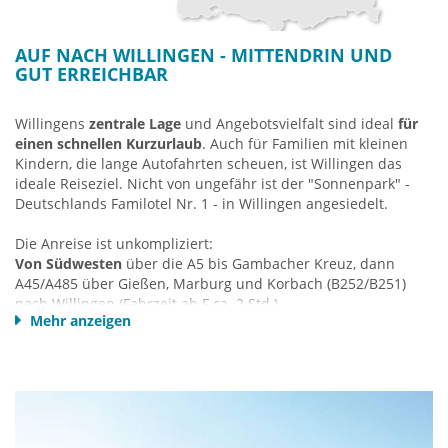
AUF NACH WILLINGEN - MITTENDRIN UND
GUT ERREICHBAR
Willingens
zentrale Lage
und Angebotsvielfalt sind ideal
für
einen schnellen Kurzurlaub
. Auch für Familien mit kleinen
Kindern, die lange Autofahrten scheuen, ist Willingen das
ideale Reiseziel. Nicht von ungefähr ist der "Sonnenpark" -
Deutschlands Familotel Nr. 1 - in Willingen angesiedelt.
Die Anreise ist unkompliziert:
Von Südwesten
über die A5 bis Gambacher Kreuz, dann
A45/A485 über Gießen, Marburg und Korbach (B252/B251)
nach Willingen (Fahrzeit ab F ca. 2 Std.).
Mehr anzeigen
Von Süden
über die A7 bis Homberg/Efze, dann durchs
schöne Waldecker Land über Bad Wildungen und Korbach
nach Willingen. Alternativ zeitgleich, aber leichter Umweg mit
mehr BAB über Kassel weiter siehe Ost-Route (Fahrzeit ab
Fulda ca. 2 Std.).
Von Osten
nach Kassel und dann A44 Kassel/Dortmund bis
Marsberg, dann B7 bis Bredelar und links weiter über