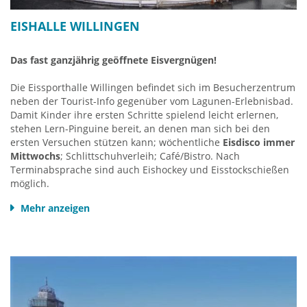
EISHALLE WILLINGEN
Mehr
Diemelsee-Infos HIER
Das fast ganzjährig geöffnete Eisvergnügen!
Die Eissporthalle Willingen befindet sich im Besucherzentrum
neben der Tourist-Info gegenüber vom Lagunen-Erlebnisbad.
Damit Kinder ihre ersten Schritte spielend leicht erlernen,
stehen Lern-Pinguine bereit, an denen man sich bei den
ersten Versuchen stützen kann; wöchentliche
Eisdisco immer
Mittwochs
; Schlittschuhverleih; Café/Bistro. Nach
Terminabsprache sind auch Eishockey und Eisstockschießen
möglich.
Mehr anzeigen
Eissporthalle
Am Hagen 9-10
34508 Willingen
Telefon: 05632 - 969430
info@eissporthalle-willingen.de
Homepage