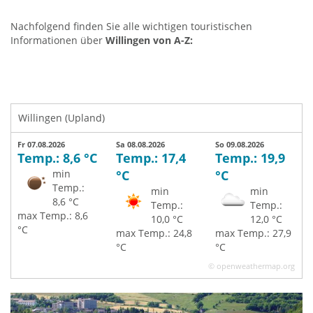
Nachfolgend finden Sie alle wichtigen touristischen
Informationen über
Willingen von A-Z:
Willingen (Upland)
Fr 07.08.2026
Sa 08.08.2026
So 09.08.2026
Temp.: 8,6 °C
Temp.: 17,4
Temp.: 19,9
min
°C
°C
Temp.:
min
min
8,6 °C
Temp.:
Temp.:
max Temp.: 8,6
10,0 °C
12,0 °C
°C
max Temp.: 24,8
max Temp.: 27,9
°C
°C
© openweathermap.org