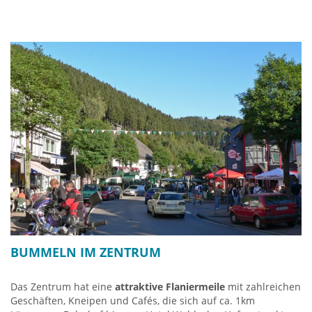
Nordwest-Deutschland verfügt Willingen über eine
Sehenswürdigkeit und Naturerlebnis mit überregionalem
Charakter, die den ohnehin sehr beliebten Urlaubsort zum
absoluten Besuchermagneten für Sauerland-Urlauber und
Tagesgäste werden lässt. Ein Tag in Willingen mit seinen
zahlreichen Super-Attraktionen gehört nun zum unbedingten
Programm!
Mehr Infos klick HIER
BUMMELN IM ZENTRUM
Das Zentrum hat eine
attraktive Flaniermeile
mit zahlreichen
Geschäften, Kneipen und Cafés, die sich auf ca. 1km