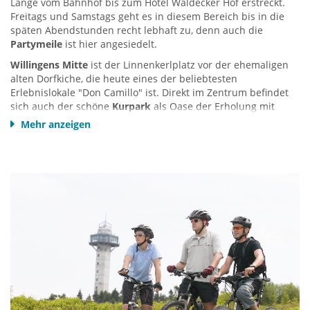
Länge vom Bahnhof bis zum Hotel Waldecker Hof erstreckt.
Freitags und Samstags geht es in diesem Bereich bis in die
späten Abendstunden recht lebhaft zu, denn auch die
Partymeile
ist hier angesiedelt.
Willingens Mitte
ist der Linnenkerlplatz vor der ehemaligen
alten Dorfkiche, die heute eines der beliebtesten
Erlebnislokale "Don Camillo" ist. Direkt im Zentrum befindet
sich auch der schöne
Kurpark
als Oase der Erholung mit
Kneippbecken und Kunstgalerie.
Mehr anzeigen
Der Einzelhandel ist meist inhabergeführt (kaum Ketten) und
in jeder Branche zahlreich. Entlang der Briloner- und
Waldecker Straße laden
attraktive Fachgeschäfte mit
individuellem Ambiente
zum Stöbern und Einkaufen ein.
Hier findet jeder was passendes zum shoppen - aktuelle
Modekollektionen von bekannten und außergewöhnlichen
Labels, passende Accessoires, Taschen und Schmuck, ein
großes Schuhsortiment, Sport- und Freizeitartikel,
Sportbekleidung, Geschenkartikel, Bücher, Drogeriewaren,
Düfte, Blumen u.v.a.
Erkundigen Sie sich bei Ihren Gastgebern oder der Tourist-
Info nach dem VIP-Block. In jenem finden Sie viele Gutscheine