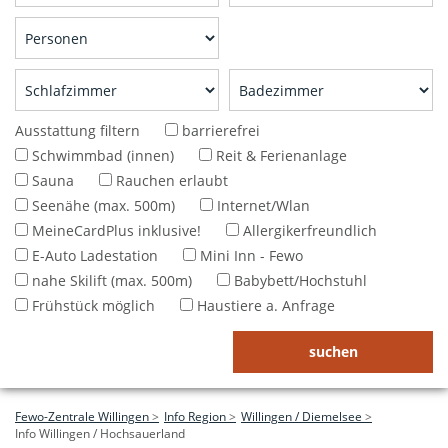
Ausstattung filtern
barrierefrei
Schwimmbad (innen)
Reit & Ferienanlage
Sauna
Rauchen erlaubt
Seenähe (max. 500m)
Internet/Wlan
MeineCardPlus inklusive!
Allergikerfreundlich
E-Auto Ladestation
Mini Inn - Fewo
nahe Skilift (max. 500m)
Babybett/Hochstuhl
Frühstück möglich
Haustiere a. Anfrage
Fewo-Zentrale Willingen
Info Region
Willingen / Diemelsee
Info Willingen / Hochsauerland