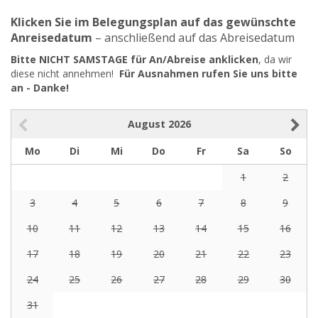
Klicken Sie im Belegungsplan auf das gewünschte
Anreisedatum
– anschließend auf das Abreisedatum
Bitte NICHT SAMSTAGE für An/Abreise anklicken
, da wir
diese nicht annehmen!
Für Ausnahmen rufen Sie uns bitte
an - Danke!
August
2026
Mo
Di
Mi
Do
Fr
Sa
So
1
2
3
4
5
6
7
8
9
10
11
12
13
14
15
16
17
18
19
20
21
22
23
24
25
26
27
28
29
30
31