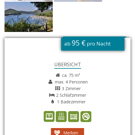
G
95 €
ab
pro Nacht
ÜBERSICHT
ca. 75 m²
max. 4 Personen
3 Zimmer
2 Schlafzimmer
1 Badezimmer
Merken