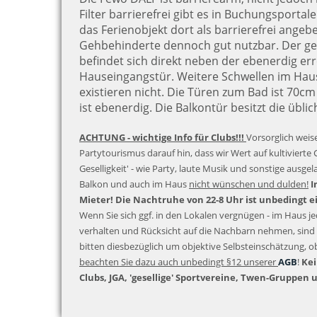
Filter barrierefrei gibt es in Buchungsportale
das Ferienobjekt dort als barrierefrei angeben
Gehbehinderte dennoch gut nutzbar. Der gep
befindet sich direkt neben der ebenerdig er
Hauseingangstür. Weitere Schwellen im Hau
existieren nicht. Die Türen zum Bad ist 70cm
ist ebenerdig. Die Balkontür besitzt die üblic
ACHTUNG - wichtige Info für Clubs!!!
Vorsorglich weise
Partytourismus darauf hin, dass wir Wert auf kultivierte 
Geselligkeit' - wie Party, laute Musik und sonstige ausgel
Balkon und auch im Haus
nicht wünschen und dulden!
I
Mieter! Die Nachtruhe von 22-8 Uhr ist unbedingt e
Wenn Sie sich ggf. in den Lokalen vergnügen - im Haus 
verhalten und Rücksicht auf die Nachbarn nehmen, sind 
bitten diesbezüglich um objektive Selbsteinschätzung, o
beachten Sie dazu auch unbedingt §12 unserer
AGB
!
Kei
Clubs, JGA, 'gesellige' Sportvereine, Twen-Gruppen 