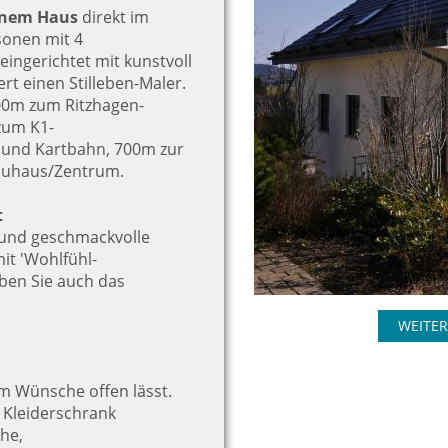
einem Haus
direkt im
sonen mit 4
eingerichtet mit kunstvoll
t einen Stilleben-Maler.
00m zum Ritzhagen-
zum K1-
le und Kartbahn, 700m zur
rauhaus/Zentrum.
t
 und geschmackvolle
t 'Wohlfühl-
ben Sie auch das
WEITER
um Wünsche offen lässt.
, Kleiderschrank
he,