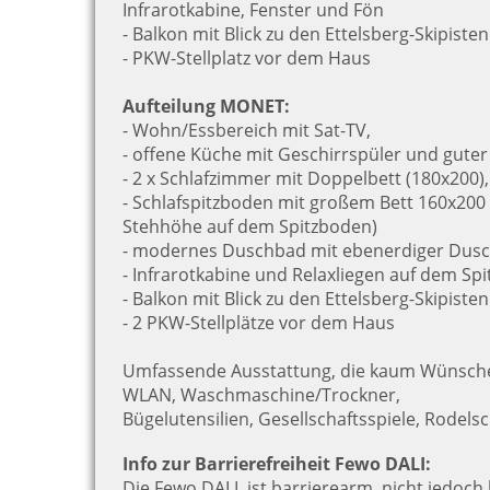
Infrarotkabine, Fenster und Fön
- Balkon mit Blick zu den Ettelsberg-Skipiste
- PKW-Stellplatz vor dem Haus
Aufteilung MONET:
- Wohn/Essbereich mit Sat-TV,
- offene Küche mit Geschirrspüler und guter
- 2 x Schlafzimmer mit Doppelbett (180x200)
- Schlafspitzboden mit großem Bett 160x200 (
Stehhöhe auf dem Spitzboden)
- modernes Duschbad mit ebenerdiger Dusc
- Infrarotkabine und Relaxliegen auf dem Sp
- Balkon mit Blick zu den Ettelsberg-Skipiste
- 2 PKW-Stellplätze vor dem Haus
Umfassende Ausstattung, die kaum Wünsche 
WLAN, Waschmaschine/Trockner,
Bügelutensilien, Gesellschaftsspiele, Rodelsc
Info zur Barrierefreiheit Fewo DALI:
Die Fewo DALI ist barrierearm, nicht jedoch 