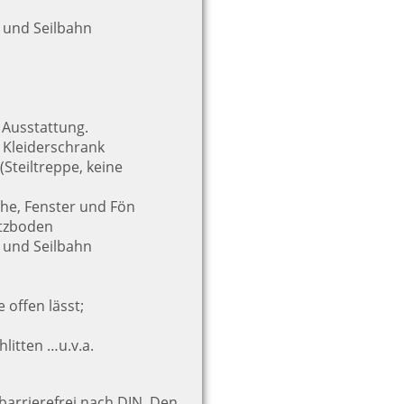
n und Seilbahn
 Ausstattung.
, Kleiderschrank
Steiltreppe, keine
he, Fenster und Fön
itzboden
n und Seilbahn
offen lässt;
hlitten …u.v.a.
barrierefrei nach DIN. Den