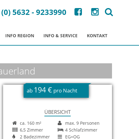
 (0) 5632 - 9233990
INFO REGION
INFO & SERVICE
KONTAKT
Sauerland
194 €
ab
pro Nacht
ÜBERSICHT
ca. 160 m²
max. 9 Personen
6,5 Zimmer
4 Schlafzimmer
2 Badezimmer
EG+OG