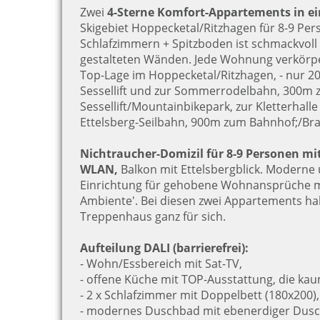
Zwei
4-Sterne Komfort-Appartements in 
Skigebiet Hoppecketal/Ritzhagen für 8-9 Per
Schlafzimmern + Spitzboden ist schmackvoll 
gestalteten Wänden. Jede Wohnung verkörper
Top-Lage im Hoppecketal/Ritzhagen, - nur 2
Sessellift und zur Sommerrodelbahn, 300m 
Sessellift/Mountainbikepark, zur Kletterhal
Ettelsberg-Seilbahn, 900m zum Bahnhof;/B
Nichtraucher-Domizil für 8-9 Personen mi
WLAN,
Balkon mit Ettelsbergblick. Moderne
Einrichtung für gehobene Wohnansprüche mi
Ambiente'.
Bei diesen zwei Appartements ha
Treppenhaus ganz für sich.
Aufteilung DALI (barrierefrei):
- Wohn/Essbereich mit Sat-TV,
- offene Küche mit TOP-Ausstattung, die ka
- 2 x Schlafzimmer mit Doppelbett (180x200)
- modernes Duschbad mit ebenerdiger Dusc