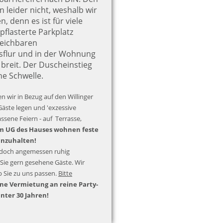
n leider nicht, weshalb wir
, denn es ist für viele
flasterte Parkplatz
reichbaren
sflur und in der Wohnung
 breit. Der Duscheinstieg
he Schwelle.
n wir in Bezug auf den Willinger
Gäste legen und 'exzessive
assene Feiern - auf Terrasse,
m UG des Hauses wohnen feste
inzuhalten!
jedoch angemessen ruhig
Sie gern gesehene Gäste. Wir
b Sie zu uns passen.
Bitte
ne Vermietung an reine Party-
unter 30 Jahren!