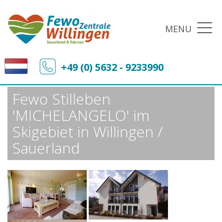
MENU
Fewo-Zentrale Willingen
Sonderangebote
+49 (0) 5632 - 9233990
Fewo Stilleben 'MICHELANGELO' im Skigebiet in Willingen / Sauerland
Fewo Stilleben
'MICHELANGELO' im
Skigebiet in Willingen /
Sauerland