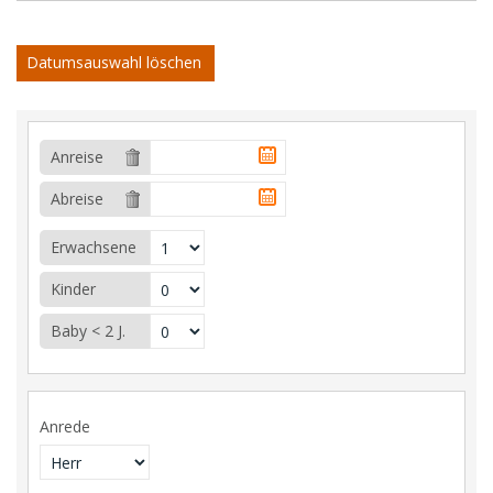
Datumsauswahl löschen
Anreise
Abreise
Erwachsene
Kinder
Baby < 2 J.
Anrede