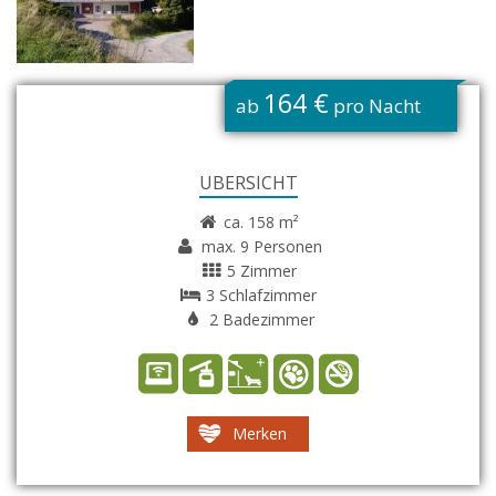
G
164 €
ab
pro Nacht
ÜBERSICHT
ca. 158 m²
max. 9 Personen
5 Zimmer
3 Schlafzimmer
2 Badezimmer
Merken