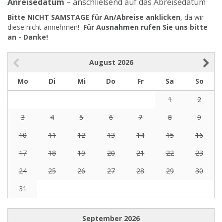
Anreisedatum
– anschließend auf das Abreisedatum
Bitte NICHT SAMSTAGE für An/Abreise anklicken
, da wir
diese nicht annehmen!
Für Ausnahmen rufen Sie uns bitte
an - Danke!
August
2026
Mo
Di
Mi
Do
Fr
Sa
So
1
2
3
4
5
6
7
8
9
10
11
12
13
14
15
16
17
18
19
20
21
22
23
24
25
26
27
28
29
30
31
September
2026