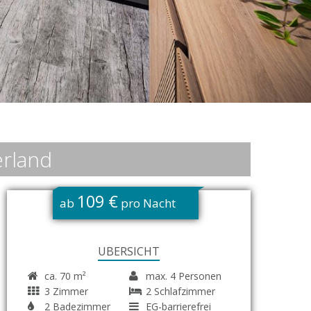
erland
109 €
ab
pro Nacht
ÜBERSICHT
ca. 70 m²
max. 4 Personen
3 Zimmer
2 Schlafzimmer
2 Badezimmer
EG-barrierefrei