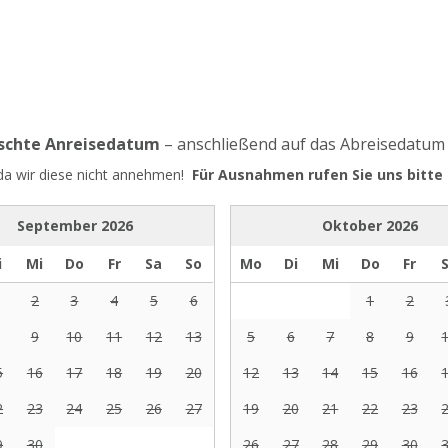
nschte Anreisedatum
– anschließend auf das Abreisedatum
 da wir diese nicht annehmen!
Für Ausnahmen rufen Sie uns bitte 
September
2026
Oktober
2026
i
Mi
Do
Fr
Sa
So
Mo
Di
Mi
Do
Fr
2
3
4
5
6
1
2
9
10
11
12
13
5
6
7
8
9
5
16
17
18
19
20
12
13
14
15
16
2
23
24
25
26
27
19
20
21
22
23
9
30
26
27
28
29
30