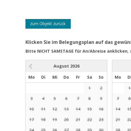
zum Objekt zurück
Klicken Sie im Belegungsplan auf das gewü
Bitte NICHT SAMSTAGE für An/Abreise anklicken
,
August
2026
Mo
Di
Mi
Do
Fr
Sa
So
Mo
D
1
2
1
3
4
5
6
7
8
9
7
8
10
11
12
13
14
15
16
14
1
17
18
19
20
21
22
23
21
2
24
25
26
27
28
29
30
28
2