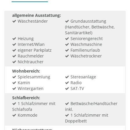
allgemeine Ausstattung:
Wäscheständer
Grundausstattung
(Handtücher, Bettwäsche,
Sanitärartikel)
Heizung
Seniorengerecht
Internet/Wlan
Waschmaschine
eigener Parkplatz
Familienurlaub
Rauchmelder
Wäschetrockner
Nichtraucher
Wohnbereich:
Spielesammlung
Stereoanlage
Kamin
Radio
Wintergarten
SAT-TV
Schlafbereich:
1 Schlafzimmer mit
Bettwäsche/Handtücher
Schlafsofa
inkl.
Kommode
1 Schlafzimmer mit
Doppelbett