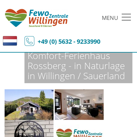
MENU
Fewo-Zentrale Willingen
Ferienobjekte
Fewo-Details
+49 (0) 5632 - 9233990
Komfort-Ferienhaus
Rossberg - in Naturlage
in Willingen / Sauerland