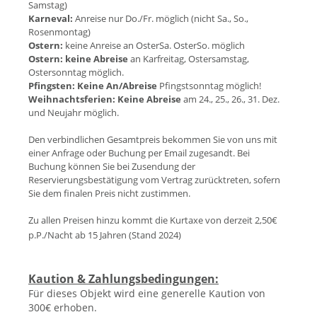
Samstag)
Karneval:
Anreise nur Do./Fr. möglich (nicht Sa., So.,
Rosenmontag)
Ostern:
keine Anreise an OsterSa. OsterSo. möglich
Ostern:
keine Abreise
an Karfreitag, Ostersamstag,
Ostersonntag möglich.
Pfingsten:
Keine An/Abreise
Pfingstsonntag möglich!
Weihnachtsferien:
Keine Abreise
am 24., 25., 26., 31. Dez.
und Neujahr möglich.
Den verbindlichen Gesamtpreis bekommen Sie von uns mit
einer Anfrage oder Buchung per Email zugesandt. Bei
Buchung können Sie bei Zusendung der
Reservierungsbestätigung vom Vertrag zurücktreten, sofern
Sie dem finalen Preis nicht zustimmen.
Zu allen Preisen hinzu kommt die Kurtaxe von derzeit 2,50€
p.P./Nacht ab 15 Jahren (Stand 202
4)
Kaution & Zahlungsbedingungen:
Für dieses Objekt wird eine generelle Kaution von
300€ erhoben.