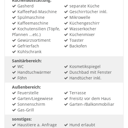
Küchenausstattung:
Gasherd
separate Küche
KaffeePad-Maschine
Geschirrtücher inkl.
Spülmaschine
Mikrowelle
Kaffeemaschine
Küchengeschirr
Kochutensilien (Töpfe,
Wasserkocher
Pfannen ...etc.)
Küchenmixer
Gewürzsortiment
Toaster
Gefrierfach
Backofen
Kühlschrank
Sanitärbereich:
WC
Kosmetikspiegel
Handtuchwärmer
Duschbad mit Fenster
Föhn
Handtücher inkl.
Außenbereich:
Feuerstelle
Terrasse
Garten/Liegewiese
Freisitz vor dem Haus
Sonnenschirm
Garten-/Balkonmobiliar
Gas-Grill
sonstiges:
Haustiere a. Anfrage
Hund erlaubt