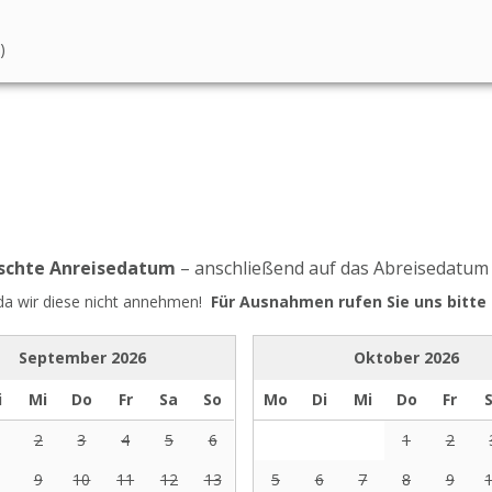
)
nschte Anreisedatum
– anschließend auf das Abreisedatum
 da wir diese nicht annehmen!
Für Ausnahmen rufen Sie uns bitte 
September
2026
Oktober
2026
i
Mi
Do
Fr
Sa
So
Mo
Di
Mi
Do
Fr
2
3
4
5
6
1
2
9
10
11
12
13
5
6
7
8
9