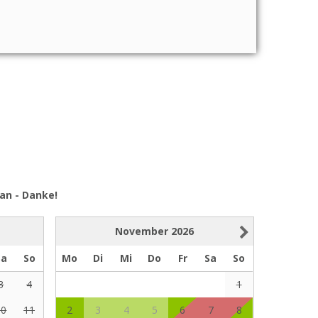
an - Danke!
November
2026
Sa
So
Mo
Di
Mi
Do
Fr
Sa
So
3
4
1
10
11
2
3
4
5
6
7
8