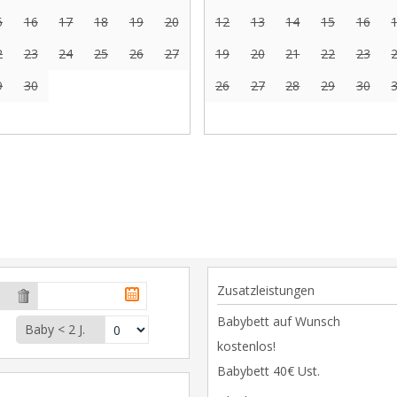
5
16
17
18
19
20
12
13
14
15
16
2
23
24
25
26
27
19
20
21
22
23
9
30
26
27
28
29
30
Zusatzleistungen
Babybett auf Wunsch
Baby < 2 J.
kostenlos!
Babybett 40€ Ust.