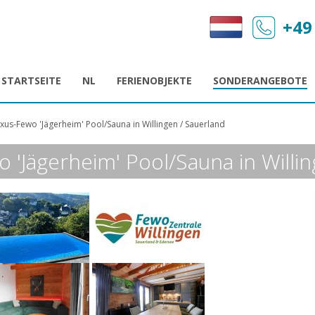
+49
STARTSEITE
NL
FERIENOBJEKTE
SONDERANGEBOTE
Luxus-Fewo 'Jägerheim' Pool/Sauna in Willingen / Sauerland
o 'Jägerheim' Pool/Sauna in Willi