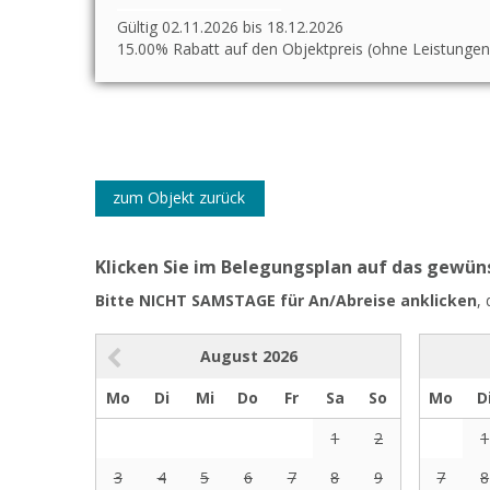
Gültig 02.11.2026 bis 18.12.2026
15.00% Rabatt auf den Objektpreis (ohne Leistungen
zum Objekt zurück
Klicken Sie im Belegungsplan auf das gewü
Bitte NICHT SAMSTAGE für An/Abreise anklicken
,
August
2026
Mo
Di
Mi
Do
Fr
Sa
So
Mo
D
1
2
1
3
4
5
6
7
8
9
7
8