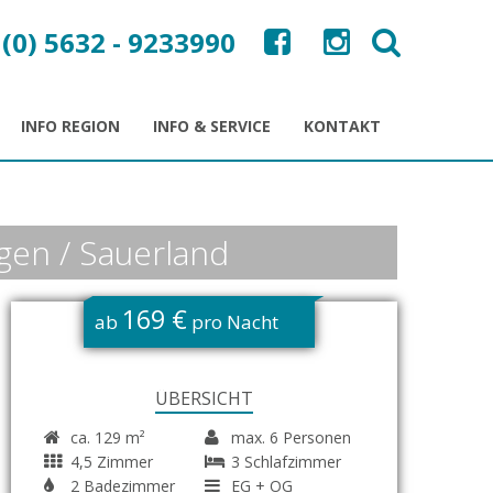
 (0) 5632 - 9233990
INFO REGION
INFO & SERVICE
KONTAKT
ngen / Sauerland
169 €
ab
pro Nacht
ÜBERSICHT
ca. 129 m²
max. 6 Personen
4,5 Zimmer
3 Schlafzimmer
2 Badezimmer
EG + OG