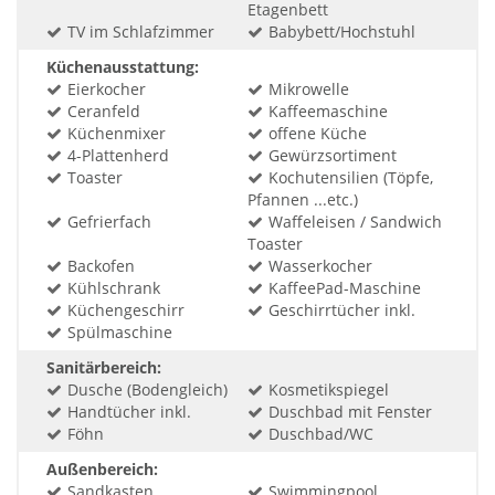
Etagenbett
TV im Schlafzimmer
Babybett/Hochstuhl
Küchenausstattung:
Eierkocher
Mikrowelle
Ceranfeld
Kaffeemaschine
Küchenmixer
offene Küche
4-Plattenherd
Gewürzsortiment
Toaster
Kochutensilien (Töpfe,
Pfannen ...etc.)
Gefrierfach
Waffeleisen / Sandwich
Toaster
Backofen
Wasserkocher
Kühlschrank
KaffeePad-Maschine
Küchengeschirr
Geschirrtücher inkl.
Spülmaschine
Sanitärbereich:
Dusche (Bodengleich)
Kosmetikspiegel
Handtücher inkl.
Duschbad mit Fenster
Föhn
Duschbad/WC
Außenbereich:
Sandkasten
Swimmingpool