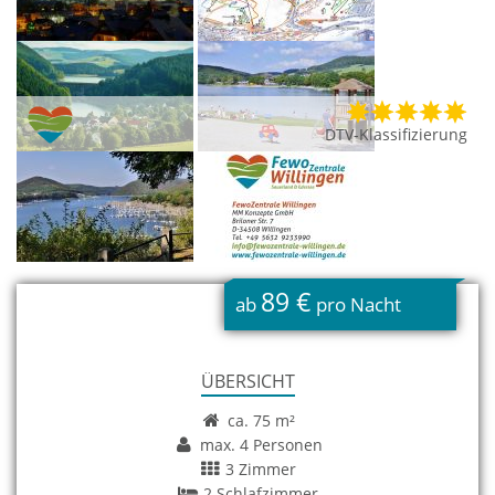
DTV-Klassifizierung
89 €
ab
pro Nacht
ÜBERSICHT
ca. 75 m²
max. 4 Personen
3 Zimmer
2 Schlafzimmer