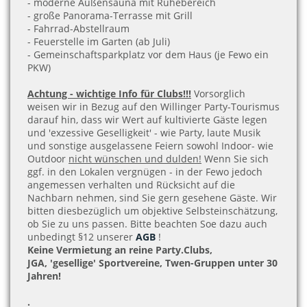
- moderne Außensauna mit Ruhebereich
- große Panorama-Terrasse mit Grill
- Fahrrad-Abstellraum
- Feuerstelle im Garten (ab Juli)
- Gemeinschaftsparkplatz vor dem Haus (je Fewo ein
PKW)
Achtung - wichtige Info für Clubs!!!
Vorsorglich
weisen wir in Bezug auf den Willinger Party-Tourismus
darauf hin, dass wir Wert auf kultivierte Gäste legen
und 'exzessive Geselligkeit' - wie Party, laute Musik
und sonstige ausgelassene Feiern sowohl Indoor- wie
Outdoor
nicht wünschen und dulden!
Wenn Sie sich
ggf. in den Lokalen vergnügen - in der Fewo jedoch
angemessen verhalten und Rücksicht auf die
Nachbarn nehmen, sind Sie gern gesehene Gäste. Wir
bitten diesbezüglich um objektive Selbsteinschätzung,
ob Sie zu uns passen. Bitte beachten Soe dazu auch
unbedingt §12 unserer
AGB
!
Keine Vermietung an reine Party.Clubs,
JGA, 'gesellige' Sportvereine, Twen-Gruppen unter 30
Jahren!
.