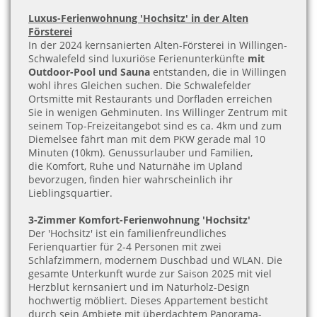
Luxus-Ferienwohnung 'Hochsitz' in der Alten
Försterei
In der 2024 kernsanierten Alten-Försterei in Willingen-
Schwalefeld sind luxuriöse Ferienunterkünfte
mit
Outdoor-Pool und Sauna
entstanden, die in Willingen
wohl ihres Gleichen suchen. Die Schwalefelder
Ortsmitte mit Restaurants und Dorfladen erreichen
Sie in wenigen Gehminuten. Ins Willinger Zentrum mit
seinem Top-Freizeitangebot sind es ca. 4km und zum
Diemelsee fährt man mit dem PKW gerade mal 10
Minuten (10km). Genussurlauber und Familien,
die Komfort, Ruhe und Naturnähe im Upland
bevorzugen, finden hier wahrscheinlich ihr
Lieblingsquartier.
3-Zimmer Komfort-Ferienwohnung 'Hochsitz'
Der 'Hochsitz' ist ein familienfreundliches
Ferienquartier für 2-4 Personen mit zwei
Schlafzimmern, modernem Duschbad und WLAN. Die
gesamte Unterkunft wurde zur Saison 2025 mit viel
Herzblut kernsaniert und im Naturholz-Design
hochwertig möbliert. Dieses Appartement besticht
durch sein
Ambiete mit
überdachtem Panorama-