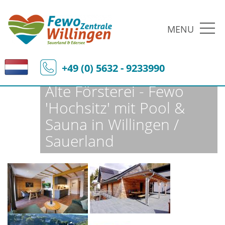
MENU
Fewo-Zentrale Willingen
Ferienobjekte
Fewo-Details
+49 (0) 5632 - 9233990
Alte Försterei - Fewo
'Hochsitz' mit Pool &
Sauna in Willingen /
Sauerland