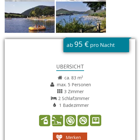
G
95 €
ab
pro Nacht
ÜBERSICHT
ca. 83 m²
max. 5 Personen
3 Zimmer
2 Schlafzimmer
1 Badezimmer
Merken