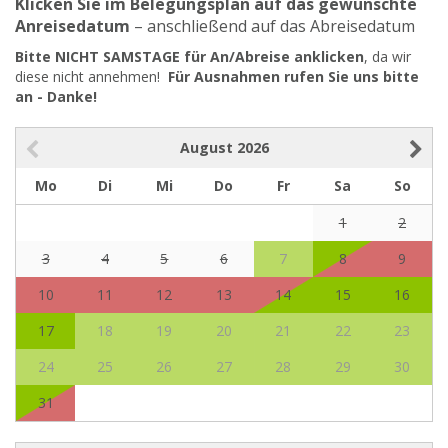
Klicken Sie im Belegungsplan auf das gewünschte
Anreisedatum
– anschließend auf das Abreisedatum
Bitte NICHT SAMSTAGE für An/Abreise anklicken
, da wir
diese nicht annehmen!
Für Ausnahmen rufen Sie uns bitte
an - Danke!
August
2026
Mo
Di
Mi
Do
Fr
Sa
So
1
2
3
4
5
6
7
8
9
10
11
12
13
14
15
16
17
18
19
20
21
22
23
24
25
26
27
28
29
30
31