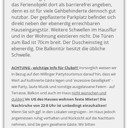
das Ferienobjekt dort als barrierefrei angeben,
denn es ist für viele Gehbehinderte dennoch gut
nutzbar. Der gepflasterte Parkplatz befindet sich
direkt neben der ebenerdig erreichbaren
Hauseingangstür. Weitere Schwellen im Hausflur
und in der Wohnung existieren nicht. Die Türen
zum Bad ist 70cm breit. Der Duscheinstieg ist
ebenerdig. Die Balkontür besitzt die übliche
Schwelle.
ACHTUNG - wichtige Info für Clubs!!!
Vorsorglich weisen wir
in Bezug auf den Willinger Partytourismus darauf hin, dass wir
Wert auf kultivierte Gäste legen und 'exzessive Geselligkeit' -
wie Party, laute Musik und sonstige ausgelassene Feiern - auf
Terrasse, Balkon und auch im Haus
nicht wünschen und
dulden!
Im UG des Hauses wohnen feste Mieter! Die
Nachtruhe von 22-8 Uhr ist unbedingt einzuhalten!
Wenn Sie sich ggf. in den Lokalen vergnügen - im Haus jedoch
angemessen ruhig verhalten und Rücksicht auf die Nachbarn
nehmen, sind Sie gern gesehene Gäste. Wir bitten