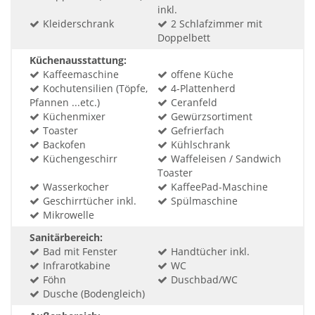
inkl.
Kleiderschrank
2 Schlafzimmer mit
Doppelbett
Küchenausstattung:
Kaffeemaschine
offene Küche
Kochutensilien (Töpfe,
4-Plattenherd
Pfannen ...etc.)
Ceranfeld
Küchenmixer
Gewürzsortiment
Toaster
Gefrierfach
Backofen
Kühlschrank
Küchengeschirr
Waffeleisen / Sandwich
Toaster
Wasserkocher
KaffeePad-Maschine
Geschirrtücher inkl.
Spülmaschine
Mikrowelle
Sanitärbereich:
Bad mit Fenster
Handtücher inkl.
Infrarotkabine
WC
Föhn
Duschbad/WC
Dusche (Bodengleich)