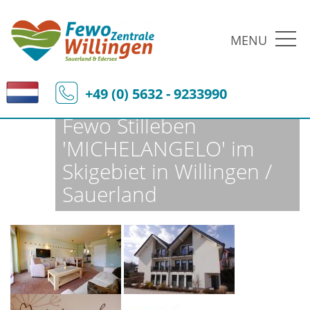
MENU
Fewo-Zentrale Willingen
Ferienobjekte
Fewo-Details
+49 (0) 5632 - 9233990
Fewo Stilleben
'MICHELANGELO' im
Skigebiet in Willingen /
Sauerland