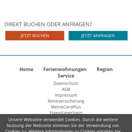
DIREKT BUCHEN ODER ANFRAGEN?
JETZT BUCHEN
JETZT ANFRAGEN
Home
Ferienwohnungen
Region
Service
Datenschutz
AGB
Impressum
Reiseversicherung
MeineCardPlus
Eigentümerlogin
Unsere Webseite verwendet Cookies. Durch die weitere
Nutzung der Webseite stimmen Sie der Verwendung von
Cookies zu. Weitere Informationen zu Cookies erhalten Sie
© 2015 Fewo-Zentrale Willingen