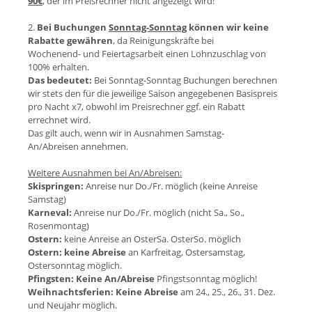
90€
, der im Preisrechner nicht angezeigt wird!
2.
Bei Buchungen
Sonntag-Sonntag
können wir keine
Rabatte gewähren
, da Reinigungskräfte bei
Wochenend- und Feiertagsarbeit einen Lohnzuschlag von
100% erhalten.
Das bedeutet:
Bei Sonntag-Sonntag Buchungen berechnen
wir stets den für die jeweilige Saison angegebenen Basispreis
pro Nacht x7, obwohl im Preisrechner ggf. ein Rabatt
errechnet wird.
Das gilt auch, wenn wir in Ausnahmen Samstag-
An/Abreisen annehmen.
Weitere Ausnahmen bei An/Abreisen:
Skispringen:
Anreise nur Do./Fr. möglich (keine Anreise
Samstag)
Karneval:
Anreise nur Do./Fr. möglich (nicht Sa., So.,
Rosenmontag)
Ostern:
keine Anreise an OsterSa. OsterSo. möglich
Ostern:
keine Abreise
an Karfreitag, Ostersamstag,
Ostersonntag möglich.
Pfingsten:
Keine An/Abreise
Pfingstsonntag möglich!
Weihnachtsferien:
Keine Abreise
am 24., 25., 26., 31. Dez.
und Neujahr möglich.