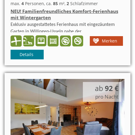
max.
4
Personen
, ca.
85
m²
,
2
Schlafzimmer
NEU! Familienfreundliches Komfort-Ferienhaus
mit Wintergarten
Exklusiv ausgestattetes Ferienhaus mit eingezäuntem
Garten in Willingen-Usseln nahe der
Diemelquelle. Wanderwege und die Upländer Natur
Merken
beginnen nur 200m vom Haus entfernt.
inkl. MeineCardPlus = über 100 Freizeitattraktionen
Details
kostenlos!
ab
92 €
pro Nacht