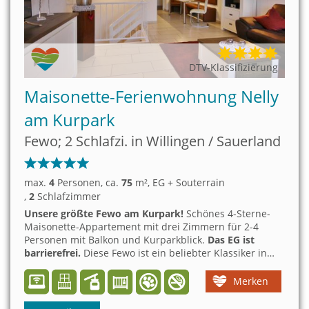
DTV-Klassifizierung
Maisonette-Ferienwohnung Nelly
am Kurpark
Fewo; 2 Schlafzi. in Willingen / Sauerland
max.
4
Personen
, ca.
75
m²
, EG + Souterrain
,
2
Schlafzimmer
Unsere größte Fewo am Kurpark!
Schönes 4-Sterne-
Maisonette-Appartement mit drei Zimmern für 2-4
Personen mit Balkon und Kurparkblick.
Das EG ist
barrierefrei.
Diese Fewo ist ein beliebter Klassiker in
Willingens absoluter Bestlage. Nur 2-5 Gehminuten ins
Zentrum, zur Seilbahn. Eishalle sowie zum Bahnhof und
Merken
Lagunenbad.