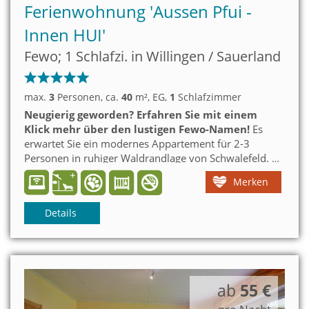
Ferienwohnung 'Aussen Pfui -
Innen HUI'
Fewo; 1 Schlafzi. in Willingen / Sauerland
max.
3
Personen
, ca.
40
m²
, EG
,
1
Schlafzimmer
Neugierig geworden?
Erfahren Sie mit einem
Klick mehr über den lustigen Fewo-Namen!
Es
erwartet Sie ein modernes Appartement für 2-3
Personen in ruhiger Waldrandlage von Schwalefeld.
Ideal für Naturliebhaber und Gäste mit Hund. Nur
Merken
knapp 10 Autominuten zum Diemelsee und 4km ins
Willinger Zentrum.
Details
ab
55 €