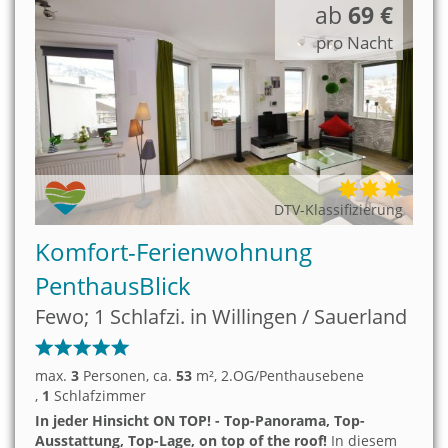
ab
69 €
pro Nacht
DTV-Klassifizierung
Komfort-Ferienwohnung
PenthausBlick
Fewo; 1 Schlafzi. in Willingen / Sauerland
max.
3
Personen
, ca.
53
m²
, 2.OG/Penthausebene
,
1
Schlafzimmer
In jeder Hinsicht ON TOP! - Top-Panorama, Top-
Ausstattung, Top-Lage, on top of the roof!
In diesem