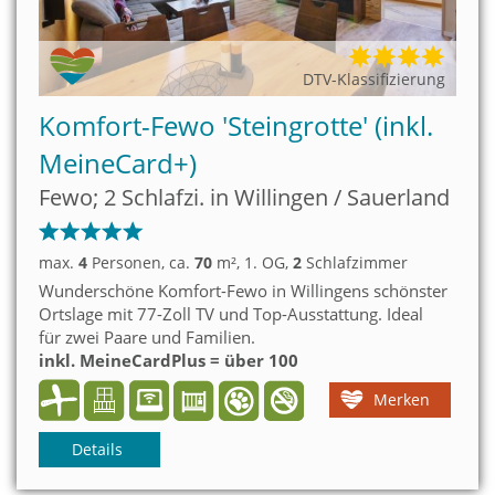
DTV-Klassifizierung
Komfort-Fewo 'Steingrotte' (inkl.
MeineCard+)
Fewo; 2 Schlafzi. in Willingen / Sauerland
max.
4
Personen
, ca.
70
m²
, 1. OG
,
2
Schlafzimmer
Wunderschöne Komfort-Fewo in Willingens schönster
Ortslage mit 77-Zoll TV und Top-Ausstattung. Ideal
für zwei Paare und Familien.
inkl. MeineCardPlus = über 100
Freizeitattraktionen kostenlos!
Merken
Details