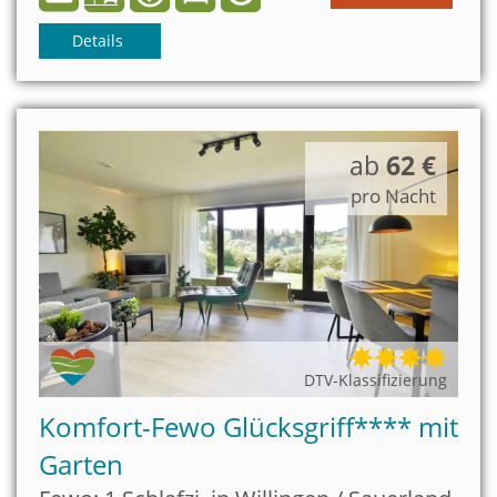
Relaxzimmer mit Doppel-
Infrarotsauna
. Zum See sind
es nur 150m.
Details
ab
62 €
pro Nacht
DTV-Klassifizierung
Komfort-Fewo Glücksgriff**** mit
Garten