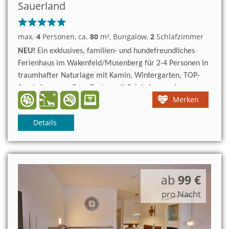
Sauerland
max.
4
Personen
, ca.
80
m²
, Bungalow
,
2
Schlafzimmer
NEU!
Ein exklusives, familien- und hundefreundliches
Ferienhaus im Wakenfeld/Musenberg für 2-4 Personen in
traumhafter Naturlage mit Kamin, Wintergarten, TOP-
Ausstattung, großem Garten mit Spielwiese und
Merken
wunderschöner Aussicht vom Hochgarten. Ins Zentrum
sind es 3km.
Details
ab
99 €
pro Nacht