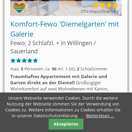
DTV-Klassifizierung
Komfort-Fewo 'Diemelgarten' mit
Galerie
Fewo; 2 Schlafzi. + in Willingen /
Sauerland
max.
5
Personen
, ca.
96
m²
, 1.OG
,
2
Schlafzimmer
Traumhaftes Appartement mit Galerie und
Garten direkt an der Diemel!
Großzügiger
Wohnkomfort auf zwei Wohnebenen mit Kamin,
Galerie Panoramablick in Usseln. Wunderschöner
Unsere Webseite verwendet Cookies. Durch die weitere
Garten mit Spielwiese und Feuerstelle direkt an der
Nutzung der Webseite stimmen Sie der Verwendung von
Merken
jungen Diemel. Ideal für Genussurlauber,
Cookies zu. Weitere Informationen zu Cookies erhalten Sie
Wanderer und Familien mit mittelgroßem Hund.
in unserer Datenschutzerklärung.
Weiterlesen …
Details
Akzeptieren