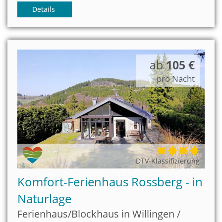
mittelgroßer Hund ist willkommen!
Details
ab
105 €
pro Nacht
DTV-Klassifizierung
Komfort-Ferienhaus Rossberg - in
Naturlage
Ferienhaus/Blockhaus in Willingen /