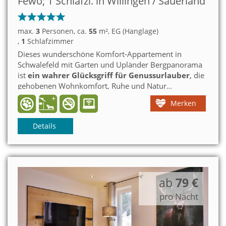
Fewo; 1 Schlafzi. in Willingen / Sauerland
max.
3
Personen
, ca.
55
m²
, EG (Hanglage)
,
1
Schlafzimmer
Dieses wunderschöne Komfort-Appartement in
Schwalefeld mit Garten und Upländer Bergpanorama
ist
ein wahrer Glücksgriff für Genussurlauber
, die
gehobenen Wohnkomfort, Ruhe und Natur
schätzen. Bei Bedarf steht im Schlafzimmer ein dritter
Merken
Schlafplatz für ein Kind bis ca. 12 Jahre zur Verfügung.
Ein mittelgroßer Hund ist willkommen.
Details
ab
79 €
pro Nacht