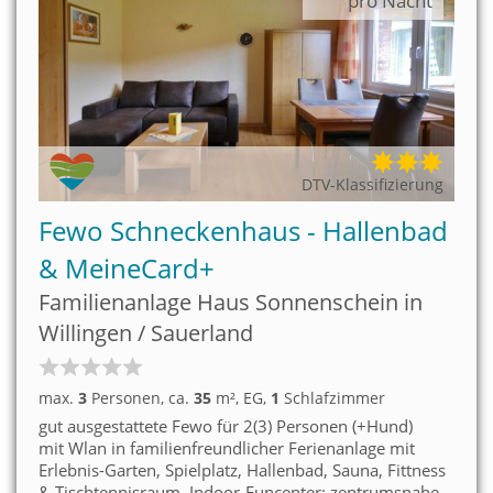
pro Nacht
DTV-Klassifizierung
Fewo Schneckenhaus - Hallenbad
& MeineCard+
Familienanlage Haus Sonnenschein in
Willingen / Sauerland
max.
3
Personen
, ca.
35
m²
, EG
,
1
Schlafzimmer
gut ausgestattete Fewo für 2(3) Personen (+Hund)
mit Wlan in familienfreundlicher Ferienanlage mit
Erlebnis-Garten, Spielplatz, Hallenbad, Sauna, Fittness
& Tischtennisraum, Indoor-Funcenter; zentrumsnahe