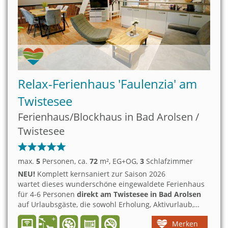
Relax-Ferienhaus 'Faulenzia' am
Twistesee
Ferienhaus/Blockhaus in Bad Arolsen /
Twistesee
max.
5
Personen
, ca.
72
m²
, EG+OG
,
3
Schlafzimmer
NEU!
Komplett kernsaniert zur Saison 2026
wartet dieses wunderschöne eingewaldete Ferienhaus
für 4-6 Personen
direkt am Twistesee in Bad Arolsen
auf Urlaubsgäste, die sowohl Erholung, Aktivurlaub,
Natur und Kultur kombinieren möchten. Hier ist
Merken
Entspannung das Thema. Highlight ist das 'Faulenzia'