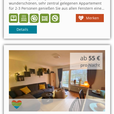
wunderschönen, sehr zentral gelegenen Appartement
für 2-3 Personen genießen Sie aus allen Fenstern eine
traumhafte Aussicht auf Willingen und seine Berge.
Merken
Kurze Gehwege ins Zentrum und zu Seilbahn,
Lagunenbad, Eishalle, Kurpark. Ein mittelgroßer Hund
ist willkommen.
Details
ab
55 €
pro Nacht