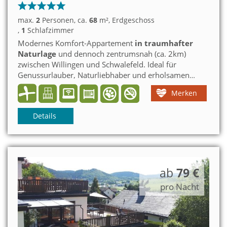
max.
2
Personen
, ca.
68
m²
, Erdgeschoss
,
1
Schlafzimmer
Modernes Komfort-Appartement
in traumhafter
Naturlage
und dennoch zentrumsnah (ca. 2km)
zwischen Willingen und Schwalefeld. Ideal für
Genussurlauber, Naturliebhaber und erholsamen
Langzeiturlaub. Ein mittelgroßer Hund ist
Merken
willkommen.
Prima Urlaub mit der
MeineCardPlus
=
über 100 Freizeitattraktionen kostenlos!
Details
ab
79 €
pro Nacht