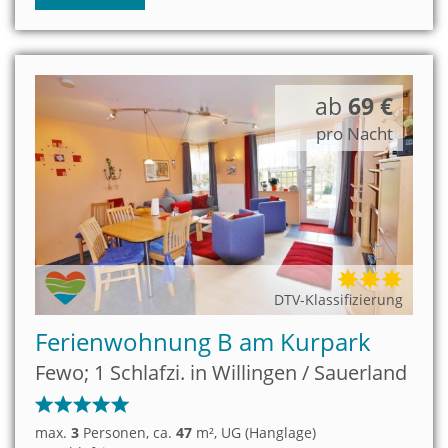
ab
69 €
pro Nacht
DTV-Klassifizierung
Ferienwohnung B am Kurpark
Fewo; 1 Schlafzi. in Willingen / Sauerland
max.
3
Personen
, ca.
47
m²
, UG (Hanglage)