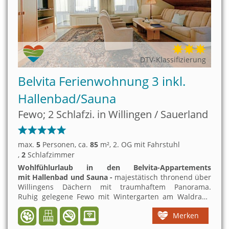
DTV-Klassifizierung
Belvita Ferienwohnung 3 inkl.
Hallenbad/Sauna
Fewo; 2 Schlafzi. in Willingen / Sauerland
max.
5
Personen
, ca.
85
m²
, 2. OG mit Fahrstuhl
,
2
Schlafzimmer
Wohlfühlurlaub in den Belvita-Appartements
mit Hallenbad und Sauna -
majestätisch thronend über
Willingens Dächern mit traumhaftem Panorama.
Ruhig gelegene Fewo mit Wintergarten am Waldrand
und dennoch
zentrumsnah (600m)
.
I
m
Merken
angeschlossenen
Kurmittelhaus
gibt es
Kuranwendungen, Physiotherapie und Osteopathie. Ein