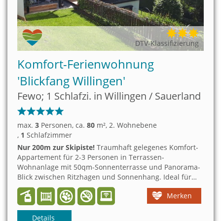
DTV-Klassifizierung
Komfort-Ferienwohnung
'Blickfang Willingen'
Fewo; 1 Schlafzi. in Willingen / Sauerland
max.
3
Personen
, ca.
80
m²
, 2. Wohnebene
,
1
Schlafzimmer
Nur 200m zur Skipiste!
Traumhaft gelegenes Komfort-
Appartement für 2-3 Personen in Terrassen-
Wohnanlage mit 50qm-Sonnenterrasse und Panorama-
Blick zwischen Ritzhagen und Sonnenhang. Ideal für
gehobene Urlaubsansprüche. Zwei Hunde sind
Merken
willkommen!
Details