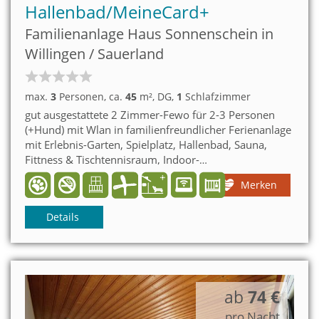
Hallenbad/MeineCard+
Familienanlage Haus Sonnenschein in
Willingen / Sauerland
max.
3
Personen
, ca.
45
m²
, DG
,
1
Schlafzimmer
gut ausgestattete 2 Zimmer-Fewo für 2-3 Personen
(+Hund) mit Wlan in
familienfreundlicher Ferienanlage
mit Erlebnis-Garten, Spielplatz, Hallenbad, Sauna,
Fittness & Tischtennisraum, Indoor-
Funcenter; zentrumsnahe Lage am Stryckpark Nähe
Merken
Viadukt: über 100 Freizeiteinrichtungen kostenlos mit
MeineCardPlus.
Details
ab
74 €
pro Nacht