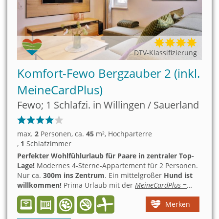
DTV-Klassifizierung
Komfort-Fewo Bergzauber 2 (inkl.
MeineCardPlus)
Fewo; 1 Schlafzi. in Willingen / Sauerland
max.
2
Personen
, ca.
45
m²
, Hochparterre
,
1
Schlafzimmer
Perfekter Wohlfühlurlaub für Paare in zentraler Top-
Lage!
Modernes 4-Sterne-Appartement für 2 Personen.
Nur ca.
300m ins Zentrum
. Ein mittelgroßer
Hund ist
willkommen!
Prima Urlaub mit der
MeineCardPlus
=
über 100 Freizeitattraktionen und ÖPNV kostenlos
!
Merken