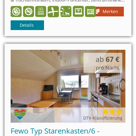
Lage am Stryckpark Nähe Viadukt: über 100
Merken
Freizeiteinrichtungen kostenlos mit MeineCardPlus
Details
ab
67 €
pro Nacht
DTV-Klassifizierung
Fewo Typ Starenkasten/6 -