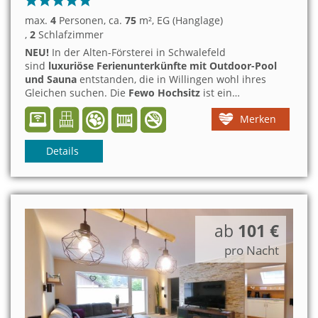
max.
4
Personen
, ca.
75
m²
, EG (Hanglage)
,
2
Schlafzimmer
NEU!
In der Alten-Försterei in Schwalefeld
sind
luxuriöse Ferienunterkünfte mit Outdoor-Pool
und Sauna
entstanden, die in Willingen wohl ihres
Gleichen suchen.
Die
Fewo Hochsitz
ist ein
familienfreundliches Ferienquartier und besticht durch
Merken
sein
Ambiente mit
überdachtem Panorama-Balkon
und Gemeinschaftsgarten. Ein mittelgroßer Hund ist
willkommen!
Details
ab
101 €
pro Nacht