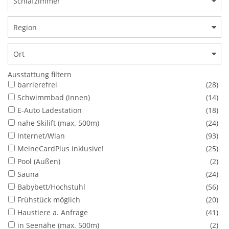
Schlafzimmer
Region
Ort
Ausstattung filtern
barrierefrei
(28)
Schwimmbad (innen)
(14)
E-Auto Ladestation
(18)
nahe Skilift (max. 500m)
(24)
Internet/Wlan
(93)
MeineCardPlus inklusive!
(25)
Pool (Außen)
(2)
Sauna
(24)
Babybett/Hochstuhl
(56)
Frühstück möglich
(20)
Haustiere a. Anfrage
(41)
in Seenähe (max. 500m)
(2)