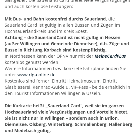
Gastgeber. Die Sauerland Card bietet viele Vergünstigungen
und auch kostenlose Leistungen:
Mit Bus- und Bahn kostenfrei durchs Sauerland,
die
Sauerland Card ist gültig in allen Bussen und Zügen im
Hochsauerlandkreis und im Kreis Soest.
Achtung – die SauerlandCard ist nicht gültig in Hessen
(außer Willingen und Gemeinde Diemelsee), d.h. Züge und
Busse in Richtung Korbach sind kostenpflichtig.
In Nordhessen kann der ÖPNV nur mit der
MeineCardPLus
kostenlos genutzt werden.
Weitere Informationen bzw. konkrete Fahrpläne finden Sie
unter
www.rlg-online.de
.
Kostenlos sind ferner: Eintritt Heimatmuseum, Eintritt
Glasbläserei, Rennrad-Guide u. VIP-Pass - beide erhältlich in
den Tourist-Informationen Willingen & Usseln.
Die Kurkarte heißt „Sauerland Card“, weil sie im ganzen
Hochsauerland viele Vergünstigungen und Vorteile bietet.
Sie ist nicht nur in Willingen – sondern auch in Brilon,
Diemelsee, Olsberg, Winterberg, Schmallenberg, Hallenberg
und Medebach gültig.