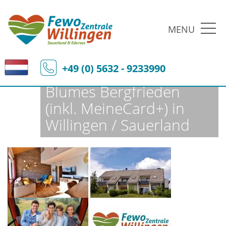
MENU
Fewo-Zentrale Willingen
Ferienobjekte
Fewo-Details
+49 (0) 5632 - 9233990
Blumes Bergfrieden
(inkl. MeineCard+) in
Willingen / Sauerland