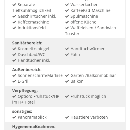
Separate
Wasserkocher
Tielfkühlmöglichkeit
KaffeePad-Maschine
Geschirrtücher inkl.
Spülmaschine
Kaffeemaschine
offene Küche
Induktionsfeld
Waffeleisen / Sandwich
Toaster
Sanitärbereich:
Kosmetikspiegel
Handtuchwärmer
Duschbad/WC
Föhn
Handtücher inkl.
Außenbereich:
Sonnenschirm/Markise
Garten-/Balkonmobiliar
E-Grill
Balkon
Verpflegung:
Option: Frühstück/HP
Frühstück möglich
im H+ Hotel
sonstiges:
Panoramablick
Haustiere verboten
Hygienemaßnahmen: