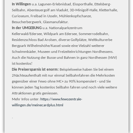
In Willingen
u.a. Lagunen-Erlebnisbad, Eissporthalle, Ettelsberg-
Seilbahn, Abenteuergolf am Viadukt, 3D-Minigolf-Halle, Kletterhalle,
Curioseum, Freibad in Usseln, Mühlenkopfschanze,
Besucherbergwerk, Glasmanufaktur.
In der UMGEBUNG
u.a. Nationalparkzentrum
Kellerwald/Edersee, Wildpark am Edersee, Sommerrodelbahn,
Residenzschloss Bad Arolsen, diverse Golfplätze, Weltkulturerbe
Bergpark Wilhelmshöhe/Kassel sowie eine Vielzahl weiterer
Schwimmbäder, Museen und Freizeiteinrichtungen Nordhessens.
Auch die Nutzung der Busse und Bahnen in ganz Nordhessen (NVV)
ist kostenlos!
Die Preisersparnis ist enorm:
Beispielsweise haben Sie bei einem
2Nächteaufenthalt mit nur einmal Seilbahnfahren die Mehrkosten
gegenüber einer Fewo ohne MC+ zu 90% kompensiert - und Sie
können jeden Tag kostenlos Seilbahn fahren und noch viele weitere
Attraktionen gratis geniessen.
Mehr Infos unter:
https://www.fewozentrale-
willingen.de/meinecardplus.html
.