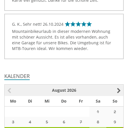
Karte viel genutzt. Danke für die schöne Zeit.
G. K., Sehr nett!
26.10.2024
Mountainbikeurlaub in dieser modernen Wohnung
mit schöner Aussicht. Es ist alles vorhanden, auch
eine Garage für unsere Bikes. Die Umgebung ist für
MTB-Touren ideal. Wir kommen wieder.
KALENDER
August
2026
Mo
Di
Mi
Do
Fr
Sa
So
1
2
3
4
5
6
7
8
9