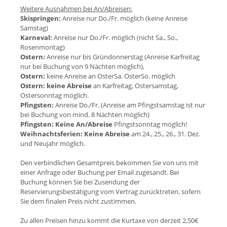
Weitere Ausnahmen bei An/Abreisen:
Skispringen:
Anreise nur Do./Fr. möglich (keine Anreise
Samstag)
Karneval:
Anreise nur Do./Fr. möglich (nicht Sa., So.,
Rosenmontag)
Ostern:
Anreise nur bis Gründonnerstag (Anreise Karfreitag
nur bei Buchung von 9 Nächten möglich),
Ostern:
keine Anreise an OsterSa. OsterSo. möglich
Ostern:
keine Abreise
an Karfreitag, Ostersamstag,
Ostersonntag möglich.
Pfingsten:
Anreise Do./Fr. (Anreise am Pfingstsamstag ist nur
bei Buchung von mind. 8 Nächten möglich)
Pfingsten:
Keine An/Abreise
Pfingstsonntag möglich!
Weihnachtsferien:
Keine Abreise
am 24., 25., 26., 31. Dez.
und Neujahr möglich.
Den verbindlichen Gesamtpreis bekommen Sie von uns mit
einer Anfrage oder Buchung per Email zugesandt. Bei
Buchung können Sie bei Zusendung der
Reservierungsbestätigung vom Vertrag zurücktreten, sofern
Sie dem finalen Preis nicht zustimmen.
Zu allen Preisen hinzu kommt die Kurtaxe von derzeit 2,50€