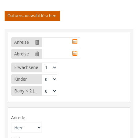
Datumsauswahl löschen
Anreise
Abreise
Erwachsene
Kinder
Baby < 2 J.
Anrede