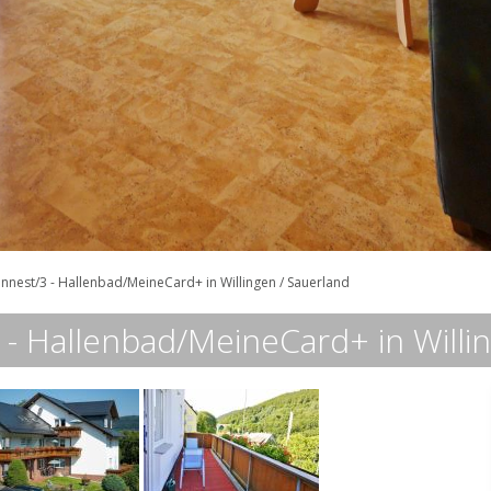
nnest/3 - Hallenbad/MeineCard+ in Willingen / Sauerland
- Hallenbad/MeineCard+ in Willin