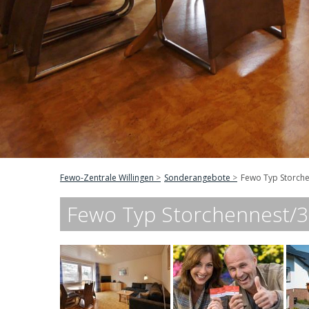
Fewo-Zentrale Willingen
Sonderangebote
Fewo Typ Storche
Fewo Typ Storchennest/3 