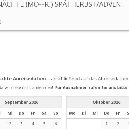
ÄCHTE (MO-FR.) SPÄTHERBST/ADVENT
)
nschte Anreisedatum
– anschließend auf das Abreisedatum
 da wir diese nicht annehmen!
Für Ausnahmen rufen Sie uns bitte 
September
2026
Oktober
2026
i
Mi
Do
Fr
Sa
So
Mo
Di
Mi
Do
Fr
2
3
4
5
6
1
2