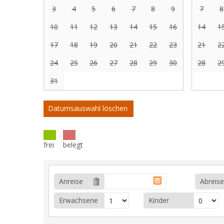
3
4
5
6
7
8
9
7
8
10
11
12
13
14
15
16
14
1
17
18
19
20
21
22
23
21
2
24
25
26
27
28
29
30
28
2
31
Datumsauswahl löschen
frei
belegt
Anreise
Abreise
Erwachsene
Kinder