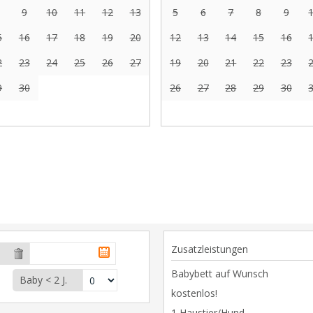
9
10
11
12
13
5
6
7
8
9
5
16
17
18
19
20
12
13
14
15
16
2
23
24
25
26
27
19
20
21
22
23
9
30
26
27
28
29
30
Zusatzleistungen
Babybett auf Wunsch
Baby < 2 J.
kostenlos!
1 Haustier/Hund