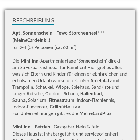
zu
H
BESCHREIBUNG
Apt. Sonnenschein - Fewo Storchennest***
(MeineCard+inkl.)
für 2-4 (5) Personen (ca. 60 m²)
Die
Mini-Inn
-Apartmentanlage 'Sonnenschein' direkt
am Stryckpark ist ideal für Familien! Hier gibt es alles,
was sich Eltern und Kinder für einen erlebnisreichen und
erholsamen Urlaub wünschen. Großer
Spielplatz
mit
Trampolin, Schaukel, Wippe, Spiehaus, Sandkiste und
langer Rutsche, Outdoor-Schach,
Hallenbad,
Sauna,
Solarium,
Fitnessraum
, Indoor-Tischtennis,
Indoor-Funcenter,
Grillhütte
u.v.a.
Für Unternehmungen gibt es die
MeineCardPlus
Mini-Inn - Betrieb
„Gastgeber klein & fein“.
Dieses Haus ist inhabergeführt und serviceorientiert.