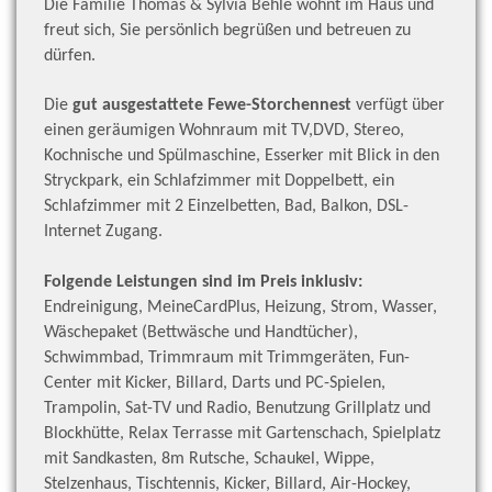
Die Familie Thomas & Sylvia Behle wohnt im Haus und
freut sich, Sie persönlich begrüßen und betreuen zu
dürfen.
Die
gut ausgestattete Fewe-Storchennest
verfügt über
einen geräumigen Wohnraum mit TV,DVD, Stereo,
Kochnische und Spülmaschine, Esserker mit Blick in den
Stryckpark, ein Schlafzimmer mit Doppelbett, ein
Schlafzimmer mit 2 Einzelbetten, Bad, Balkon, DSL-
Internet Zugang.
Folgende Leistungen sind im Preis inklusiv:
Endreinigung, MeineCardPlus, Heizung, Strom, Wasser,
Wäschepaket (Bettwäsche und Handtücher),
Schwimmbad, Trimmraum mit Trimmgeräten, Fun-
Center mit Kicker, Billard, Darts und PC-Spielen,
Trampolin, Sat-TV und Radio, Benutzung Grillplatz und
Blockhütte, Relax Terrasse mit Gartenschach, Spielplatz
mit Sandkasten, 8m Rutsche, Schaukel, Wippe,
Stelzenhaus, Tischtennis, Kicker, Billard, Air-Hockey,