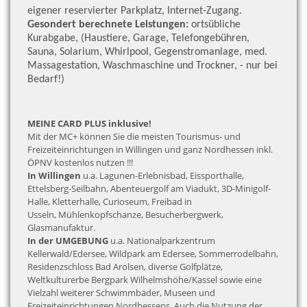
eigener reservierter Parkplatz, Internet-Zugang.
Gesondert berechnete Leistungen:
ortsübliche
Kurabgabe, (Haustiere, Garage, Telefongebühren,
Sauna, Solarium, Whirlpool, Gegenstromanlage, med.
Massagestation, Waschmaschine und Trockner, - nur bei
Bedarf!)
MEINE CARD PLUS inklusive!
Mit der MC+ können Sie die meisten Tourismus- und
Freizeiteinrichtungen in Willingen und ganz Nordhessen inkl.
ÖPNV kostenlos nutzen !!!
In Willingen
u.a. Lagunen-Erlebnisbad, Eissporthalle,
Ettelsberg-Seilbahn, Abenteuergolf am Viadukt, 3D-Minigolf-
Halle, Kletterhalle, Curioseum, Freibad in
Usseln, Mühlenkopfschanze, Besucherbergwerk,
Glasmanufaktur.
In der UMGEBUNG
u.a. Nationalparkzentrum
Kellerwald/Edersee, Wildpark am Edersee, Sommerrodelbahn,
Residenzschloss Bad Arolsen, diverse Golfplätze,
Weltkulturerbe Bergpark Wilhelmshöhe/Kassel sowie eine
Vielzahl weiterer Schwimmbäder, Museen und
Freizeiteinrichtungen Nordhessens. Auch die Nutzung der