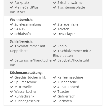
Parkplatz
Skischuhwärmer
MeineCardPlus
Tischtennisplatte
inklusive!
Wohnbereich:
Spielesammlung
Stereoanlage
SAT-TV
Telefon
Schlafsofa
DVD-Player
Schlafbereich:
1 Schlafzimmer mit
Radio
Doppelbett
1 Schlafzimmer mit 2
Einzelbetten
Bettwäsche/Handtücher
Babybett/Hochstuhl
inkl.
Küchenausstattung:
Geschirrtücher inkl.
Kaffeemaschine
Spülmaschine
Küchenzeile
Mikrowelle
4-Plattenherd
Wasserkocher
Toaster
Kühlschrank
Gefrierfach
Küchengeschirr
Backofen