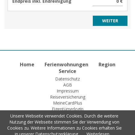
Endpreis inkl. Endreinigung
0 €
Home
Ferienwohnungen
Region
Service
Datenschutz
AGB
Impressum
Reiseversicherung
MeineCardPlus
Eigentümerlogin
Unsere Webseite verwendet Cookies. Durch die weitere
Nutzung der Webseite stimmen Sie der Verwendung von
Cookies zu. Weitere Informationen zu Cookies erhalten Sie
© 2015 Fewo-Zentrale Willingen
in unserer Datenschutzerklärung.
Weiterlesen …