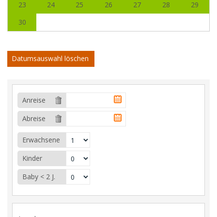
23
24
25
26
27
28
29
30
Datumsauswahl löschen
Anreise
Abreise
Erwachsene
Kinder
Baby < 2 J.