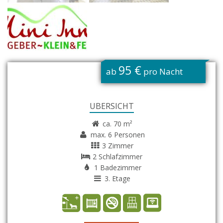
G
95 €
ab
pro Nacht
ÜBERSICHT
ca. 70 m²
max. 6 Personen
3 Zimmer
2 Schlafzimmer
1 Badezimmer
3. Etage