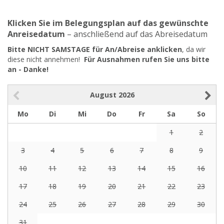
Klicken Sie im Belegungsplan auf das gewünschte
Anreisedatum
– anschließend auf das Abreisedatum
Bitte NICHT SAMSTAGE für An/Abreise anklicken
, da wir
diese nicht annehmen!
Für Ausnahmen rufen Sie uns bitte
an - Danke!
August
2026
Mo
Di
Mi
Do
Fr
Sa
So
1
2
3
4
5
6
7
8
9
10
11
12
13
14
15
16
17
18
19
20
21
22
23
24
25
26
27
28
29
30
31