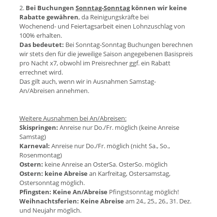
2.
Bei Buchungen
Sonntag-Sonntag
können wir keine
Rabatte gewähren
, da Reinigungskräfte bei
Wochenend- und Feiertagsarbeit einen Lohnzuschlag von
100% erhalten.
Das bedeutet:
Bei Sonntag-Sonntag Buchungen berechnen
wir stets den für die jeweilige Saison angegebenen Basispreis
pro Nacht x7, obwohl im Preisrechner ggf. ein Rabatt
errechnet wird.
Das gilt auch, wenn wir in Ausnahmen Samstag-
An/Abreisen annehmen.
Weitere Ausnahmen bei An/Abreisen:
Skispringen:
Anreise nur Do./Fr. möglich (keine Anreise
Samstag)
Karneval:
Anreise nur Do./Fr. möglich (nicht Sa., So.,
Rosenmontag)
Ostern:
keine Anreise an OsterSa. OsterSo. möglich
Ostern:
keine Abreise
an Karfreitag, Ostersamstag,
Ostersonntag möglich.
Pfingsten:
Keine An/Abreise
Pfingstsonntag möglich!
Weihnachtsferien:
Keine Abreise
am 24., 25., 26., 31. Dez.
und Neujahr möglich.