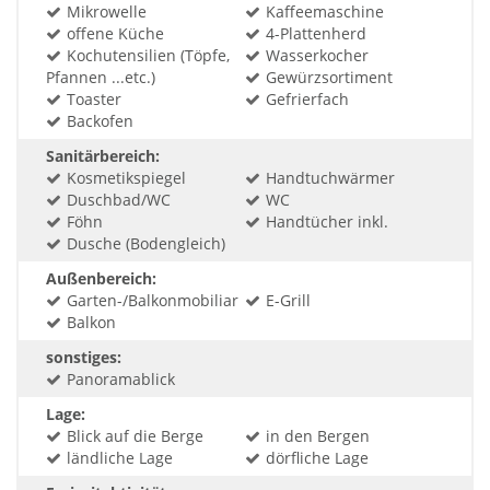
Mikrowelle
Kaffeemaschine
offene Küche
4-Plattenherd
Kochutensilien (Töpfe,
Wasserkocher
Pfannen ...etc.)
Gewürzsortiment
Toaster
Gefrierfach
Backofen
Sanitärbereich:
Kosmetikspiegel
Handtuchwärmer
Duschbad/WC
WC
Föhn
Handtücher inkl.
Dusche (Bodengleich)
Außenbereich:
Garten-/Balkonmobiliar
E-Grill
Balkon
sonstiges:
Panoramablick
Lage:
Blick auf die Berge
in den Bergen
ländliche Lage
dörfliche Lage