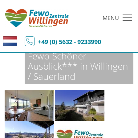
MENU
Fewo-Zentrale Willingen
Ferienobjekte
Fewo-Details
+49 (0) 5632 - 9233990
Fewo Schöner
Ausblick*** in Willingen
/ Sauerland