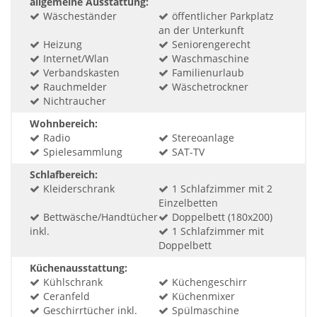
allgemeine Ausstattung:
Wäscheständer
öffentlicher Parkplatz
an der Unterkunft
Heizung
Seniorengerecht
Internet/Wlan
Waschmaschine
Verbandskasten
Familienurlaub
Rauchmelder
Wäschetrockner
Nichtraucher
Wohnbereich:
Radio
Stereoanlage
Spielesammlung
SAT-TV
Schlafbereich:
Kleiderschrank
1 Schlafzimmer mit 2
Einzelbetten
Bettwäsche/Handtücher
Doppelbett (180x200)
inkl.
1 Schlafzimmer mit
Doppelbett
Küchenausstattung:
Kühlschrank
Küchengeschirr
Ceranfeld
Küchenmixer
Geschirrtücher inkl.
Spülmaschine