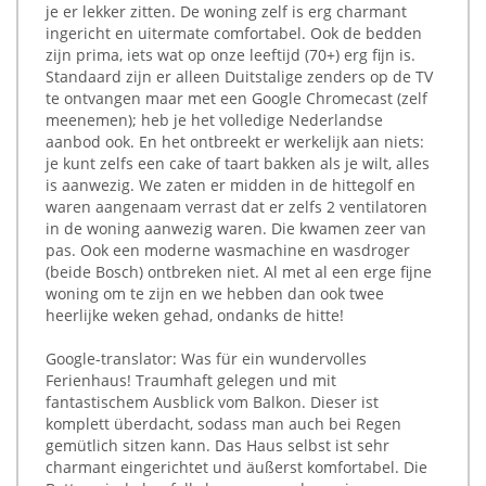
je er lekker zitten. De woning zelf is erg charmant
ingericht en uitermate comfortabel. Ook de bedden
zijn prima, iets wat op onze leeftijd (70+) erg fijn is.
Standaard zijn er alleen Duitstalige zenders op de TV
te ontvangen maar met een Google Chromecast (zelf
meenemen); heb je het volledige Nederlandse
aanbod ook. En het ontbreekt er werkelijk aan niets:
je kunt zelfs een cake of taart bakken als je wilt, alles
is aanwezig. We zaten er midden in de hittegolf en
waren aangenaam verrast dat er zelfs 2 ventilatoren
in de woning aanwezig waren. Die kwamen zeer van
pas. Ook een moderne wasmachine en wasdroger
(beide Bosch) ontbreken niet. Al met al een erge fijne
woning om te zijn en we hebben dan ook twee
heerlijke weken gehad, ondanks de hitte!
Google-translator: Was für ein wundervolles
Ferienhaus! Traumhaft gelegen und mit
fantastischem Ausblick vom Balkon. Dieser ist
komplett überdacht, sodass man auch bei Regen
gemütlich sitzen kann. Das Haus selbst ist sehr
charmant eingerichtet und äußerst komfortabel. Die