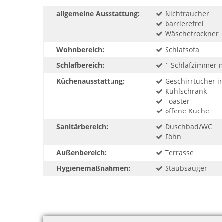
allgemeine Ausstattung:
Nichtraucher
barrierefrei
Wäschetrockner
Wohnbereich:
Schlafsofa
Schlafbereich:
1 Schlafzimmer 
Küchenausstattung:
Geschirrtücher in
Kühlschrank
Toaster
offene Küche
Sanitärbereich:
Duschbad/WC
Föhn
Außenbereich:
Terrasse
Hygienemaßnahmen:
Staubsauger