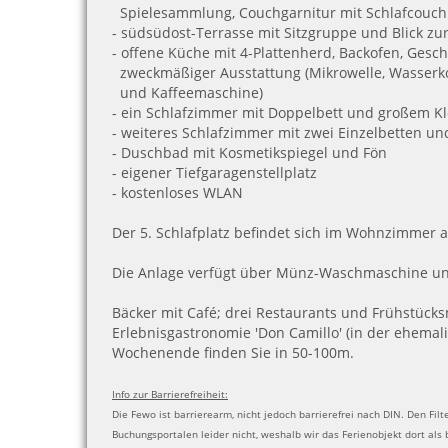
Spielesammlung, Couchgarnitur mit Schlafcouch
- südsüdost-Terrasse mit Sitzgruppe und Blick z
- offene Küche mit 4-Plattenherd, Backofen, Gesc
zweckmäßiger Ausstattung (Mikrowelle, Wasserko
und Kaffeemaschine)
- ein Schlafzimmer mit Doppelbett und großem K
- weiteres Schlafzimmer mit zwei Einzelbetten un
- Duschbad mit Kosmetikspiegel und Fön
- eigener Tiefgaragenstellplatz
- kostenloses WLAN
Der 5. Schlafplatz befindet sich im Wohnzimmer a
Die Anlage verfügt über Münz-Waschmaschine u
Bäcker mit Café; drei Restaurants und Frühstücks
Erlebnisgastronomie 'Don Camillo' (in der ehemal
Wochenende finden Sie in 50-100m.
Info zur Barrierefreiheit:
Die Fewo ist barrierearm, nicht jedoch barrierefrei nach DIN. Den Filter
Buchungsportalen leider nicht, weshalb wir das Ferienobjekt dort als b