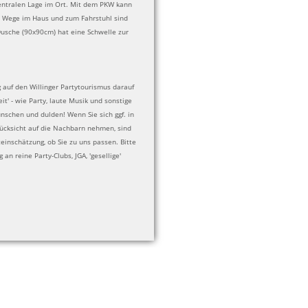
entralen Lage im Ort. Mit dem PKW kann
ie Wege im Haus und zum Fahrstuhl sind
Dusche (90x90cm) hat eine Schwelle zur
 auf den Willinger Partytourismus darauf
eit' - wie Party, laute Musik und sonstige
nschen und dulden! Wenn Sie sich ggf. in
ücksicht auf die Nachbarn nehmen, sind
einschätzung, ob Sie zu uns passen. Bitte
 an reine Party-Clubs, JGA, 'gesellige'