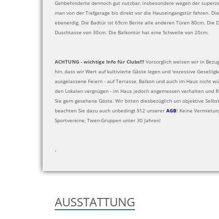
Gehbehinderte dennoch gut nutzbar, insbesondere wegen der superz
man von der Tiefgarage bis direkt vor die Hauseingangstür fahren. D
ebenerdig. Die Badtür ist 69cm Berite alle anderen Türen 80cm. Die 
Duschtasse von 30cm. Die Balkontür hat eine Schwelle von 20cm.
ACHTUNG - wichtige Info für Clubs!!!
Vorsorglich weisen wir in Bezug
hin, dass wir Wert auf kultivierte Gäste legen und 'exzessive Geselligk
ausgelassene Feiern - auf Terrasse, Balkon und auch im Haus nicht wü
den Lokalen vergnügen - im Haus jedoch angemessen verhalten und R
Sie gern gesehene Gäste. Wir bitten diesbezüglich um objektive Selbst
beachten Sie dazu auch unbedingt §12 unserer
AGB
! Keine Vermietung
Sportvereine, Twen-Gruppen unter 30 Jahren!
.
AUSSTATTUNG