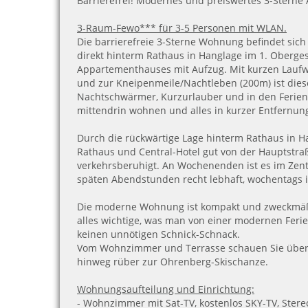
Barrierefrei! Modernes und preiswertes 3-Sterne
3-Raum-Fewo*** für 3-5 Personen mit WLAN.
Die barrierefreie 3-Sterne Wohnung befindet sich
direkt hinterm Rathaus in Hanglage im 1. Oberge
Appartementhauses mit Aufzug. Mit kurzen Laufw
und zur Kneipenmeile/Nachtleben (200m) ist diese
Nachtschwärmer, Kurzurlauber und in den Ferien 
mittendrin wohnen und alles in kurzer Entfernun
Durch die rückwärtige Lage hinterm Rathaus in H
Rathaus und Central-Hotel gut von der Hauptstr
verkehrsberuhigt. An Wochenenden ist es im Zen
späten Abendstunden recht lebhaft, wochentags i
Die moderne Wohnung ist kompakt und zweckmäßig
alles wichtige, was man von einer modernen Feri
keinen unnötigen Schnick-Schnack.
Vom Wohnzimmer und Terrasse schauen Sie über d
hinweg rüber zur Ohrenberg-Skischanze.
Wohnungsaufteilung und Einrichtung:
- Wohnzimmer mit Sat-TV, kostenlos SKY-TV, Stere