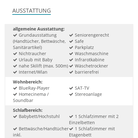
AUSSTATTUNG
allgemeine Ausstattung:
Grundausstattung
Seniorengerecht
(Handtücher, Bettwäsche,
Safe
Sanitärartikel)
Parkplatz
Nichtraucher
Waschmaschine
Urlaub mit Baby
Infrarotkabine
nahe Skilift (max. 500m)
Wäschetrockner
Internet/Wlan
barrierefrei
Wohnbereich:
BlueRay-Player
SAT-TV
Homecinema /
Stereoanlage
Soundbar
Schlafbereich:
Babybett/Hochstuhl
1 Schlafzimmer mit 2
Einzelbetten
Bettwäsche/Handtücher
1 Schlafzimmer mit
inkl.
Etagenbett