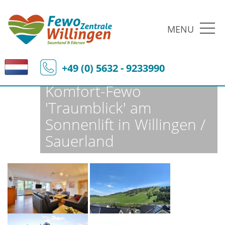
MENU
Fewo-Zentrale Willingen
Ferienobjekte
Fewo-Details
+49 (0) 5632 - 9233990
Komfort-Fewo
'Traumblick' am
Sonnenlift in Willingen /
Sauerland