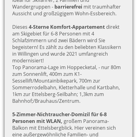
Ideal für Skifahrer, 2 Familien und
Wandergruppen -
barrierefrei
mit traumhafter
Aussicht und großzügigem Wohn-Essbereich.
Dieses
4-Sterne Komfort-Appartement
direkt
am Skigebiet für 6-8 Personen mit 4
Schlafzimmern und zwei Bädern wird Sie
begeistern! Es zählt zu den beliebten Klassikern
in Willingen und wurde 2021 umfangreich
modernisiert!
Top Panorama-Lage im Hoppecketal, - nur 80m
zum Sonnenlift, 400m zum K1-
Sessellift/Mountainbikepark, 700m zur
Sommerrodelbahn, Kletterhalle und Kartbahn,
1km zur Ettelsberg-Seilbahn; 1,3km zum
Bahnhof;/Brauhaus/Zentrum.
5-Zimmer-Nichtraucher-Domizil für 6-8
Personen mit WLAN,
großem Panorama-
Balkon mit Ettelsbergblick. Hier vereinen sich
eine außergewöhnliche Familien- und