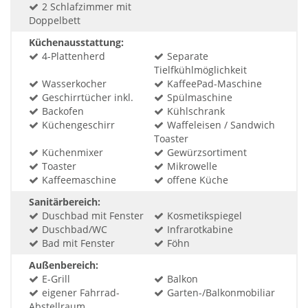
2 Schlafzimmer mit
Doppelbett
Küchenausstattung:
4-Plattenherd
Separate
Tielfkühlmöglichkeit
Wasserkocher
KaffeePad-Maschine
Geschirrtücher inkl.
Spülmaschine
Backofen
Kühlschrank
Küchengeschirr
Waffeleisen / Sandwich
Toaster
Küchenmixer
Gewürzsortiment
Toaster
Mikrowelle
Kaffeemaschine
offene Küche
Sanitärbereich:
Duschbad mit Fenster
Kosmetikspiegel
Duschbad/WC
Infrarotkabine
Bad mit Fenster
Föhn
Außenbereich:
E-Grill
Balkon
eigener Fahrrad-
Garten-/Balkonmobiliar
Abstellraum