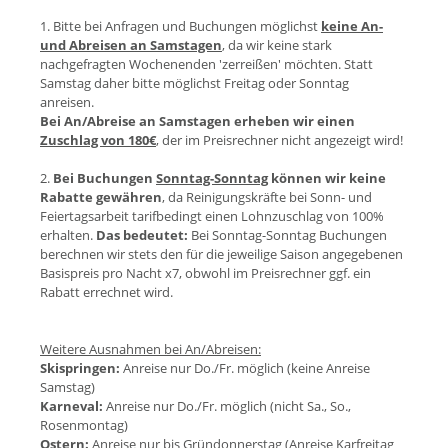
1. Bitte bei Anfragen und Buchungen möglichst
keine An-
und Abreisen an Samstagen
, da wir keine stark
nachgefragten Wochenenden 'zerreißen' möchten. Statt
Samstag daher bitte möglichst Freitag oder Sonntag
anreisen.
Bei An/Abreise an Samstagen erheben wir einen
Zuschlag von 180€
, der im Preisrechner nicht angezeigt wird!
2.
Bei Buchungen
Sonntag-Sonntag
können wir keine
Rabatte gewähren
, da Reinigungskräfte bei Sonn- und
Feiertagsarbeit tarifbedingt einen Lohnzuschlag von 100%
erhalten.
Das bedeutet:
Bei Sonntag-Sonntag Buchungen
berechnen wir stets den für die jeweilige Saison angegebenen
Basispreis pro Nacht x7, obwohl im Preisrechner ggf. ein
Rabatt errechnet wird.
Weitere Ausnahmen bei An/Abreisen:
Skispringen:
Anreise nur Do./Fr. möglich (keine Anreise
Samstag)
Karneval:
Anreise nur Do./Fr. möglich (nicht Sa., So.,
Rosenmontag)
Ostern:
Anreise nur bis Gründonnerstag (Anreise Karfreitag