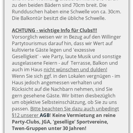
zu den beiden Bädern sind 70cm breit. Die
Rundduschen haben eine Schwelle von ca. 30cm.
Die Balkontür besitzt die übliche Schwelle.
ACHTUNG - wichtige Info für Clubs!!!
Vorsorglich weisen wir in Bezug auf den Willinger
Partytourismus darauf hin, dass wir Wert auf
kultivierte Gäste legen und 'exzessive
Geselligkeit' - wie Party, laute Musik und sonstige
ausgelassene Feiern - auf Terrasse, Balkon und
auch im Haus
nicht wünschen und dulden!
Wenn Sie sich ggf. in den Lokalen vergnügen - im
Haus jedoch angemessen verhalten und
Rücksicht auf die Nachbarn nehmen, sind Sie
gern gesehene Gäste. Wir bitten diesbezüglich
um objektive Selbsteinschätzung, ob Sie zu uns
passen.
Bitte beachten Sie dazu auch unbedingt
§12 unserer
AGB
!
Keine Vermietung an reine
Party-Clubs, JGA, 'gesellige' Sportvereine,
Twen-Gruppen unter 30 Jahren!