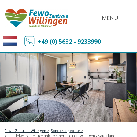
MENU
+49 (0) 5632 - 9233990
Fewo-Zentrale Willingen
Sonderangebote
Villa Edelweiss de luxe (inkl. MeineCard+) in Willingen / Sauerland