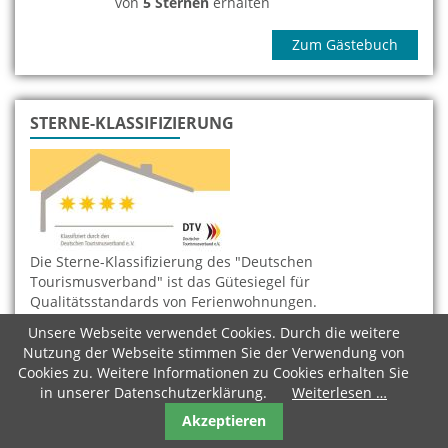
von
5 Sternen
erhalten
Zum Gästebuch
STERNE-KLASSIFIZIERUNG
Die Sterne-Klassifizierung des "Deutschen
Tourismusverband" ist das Gütesiegel für
Qualitätsstandards von Ferienwohnungen.
Was bedeuten die einzelnen Sterne?
Unsere Webseite verwendet Cookies. Durch die weitere
Nutzung der Webseite stimmen Sie der Verwendung von
Cookies zu. Weitere Informationen zu Cookies erhalten Sie
in unserer Datenschutzerklärung.
Weiterlesen …
FERIEN-IMMOBILIEN KAUFEN
Akzeptieren