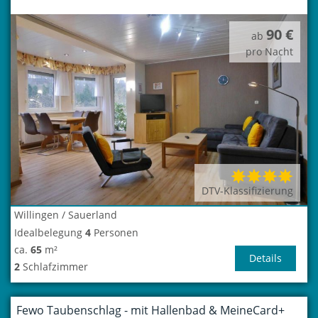
90 €
ab
pro Nacht
DTV-Klassifizierung
Willingen / Sauerland
Idealbelegung
4
Personen
ca.
65
m²
Details
2
Schlafzimmer
Fewo Taubenschlag - mit Hallenbad & MeineCard+