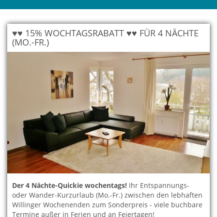
♥♥ 15% WOCHTAGSRABATT ♥♥ FÜR 4 NÄCHTE
(MO.-FR.)
Der 4 Nächte-Quickie wochentags!
Ihr Entspannungs-
oder Wander-Kurzurlaub (Mo.-Fr.) zwischen den lebhaften
Willinger Wochenenden zum Sonderpreis - viele buchbare
Termine außer in Ferien und an Feiertagen!