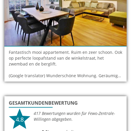
Fantastisch mooi appartement. Ruim en zeer schoon. Ook
op perfecte loopafstand van de winkelstraat, het
zwembad en de berglift.
(Google translator) Wunderschöne Wohnung. Geräumig
und sehr sauber. Außerdem in perfekter Gehweite zur
Einkaufsstraße, zum Schwimmbad und zur Bergbahn.
GESAMTKUNDENBEWERTUNG
417
Bewertungen wurden für Fewo-Zentrale-
4.8
Willingen abgegeben
.