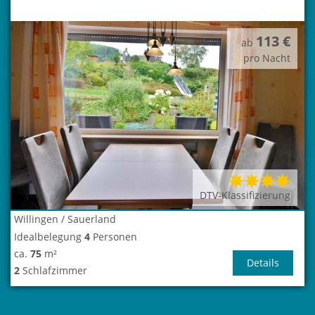
113 €
ab
pro Nacht
DTV-Klassifizierung
Willingen / Sauerland
Idealbelegung
4
Personen
ca.
75
m²
Details
2
Schlafzimmer