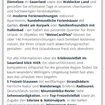
Diemelsee
im
Sauerland
sowie das
Waldecker Land
und
genießen Sie erholsame Tage in unseren charmanten
und hochwertigen Ferienobjekten.
Ob
moderne Ferienwohnungen
, exklusive
Apartments
,
hundefreundliche Ferienhäuser
mit
Garten
,
direkt am Kurpark
oder
familienfreundlich mit
Hallenbad
– wir haben das passende Quartier für Ihren
Urlaub. In Objekten mit
"MeineCardPlus"
können Sie
über 140 Freizeiteinrichtungen nach belieben kostenlos
nutzen, die Ihren Urlaub noch abwechslungsreicher
gestalten - und Ihre Urlaubskasse freut sich obendrein.
Für alle Informationen über die
Erlebnisvielfalt
im
Sauerland
klick HIER
. Ein übersichtlicheres und
kompakteres Infoportal für die gesamte Region finden Sie
kaum woanders! Willingens Umgebung bietet fast alles,
was das Urlauber-Herz begehrt:
5 Freizeit-Stauseen
mit weitflächigen
Strandbädern
,
herrliche Natur und
Wanderwege
, Erlebnis-
Radtouren
,
Deutschlands bestes
Mountainbike-Revier
, viele
Sehenswürdigkeiten
,
eine
Top-Freizeitvielfalt
sowie als
Zugabe den
Edersee & Nationalpark
. In der kalten
Jahreszeit begeistert die
Wintersport-Arena