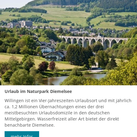
Urlaub im Naturpark Diemelsee
Willingen ist ein Vier-Jahreszeiten-Urlaubsort und mit jährlich
ca. 1,2 Millionen Übernachtungen eines der drei
meistbesuchten Urlaubsdomizile in den deutschen
Mittelgebirgen. Wasserfreizeit aller Art bietet der direkt
benachbarte Diemelsee.
mehr Infos