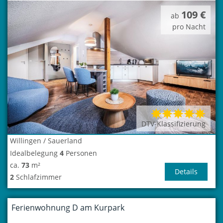
109 €
ab
pro Nacht
DTV-Klassifizierung
Willingen / Sauerland
Idealbelegung
4
Personen
ca.
73
m²
Details
2
Schlafzimmer
Ferienwohnung D am Kurpark