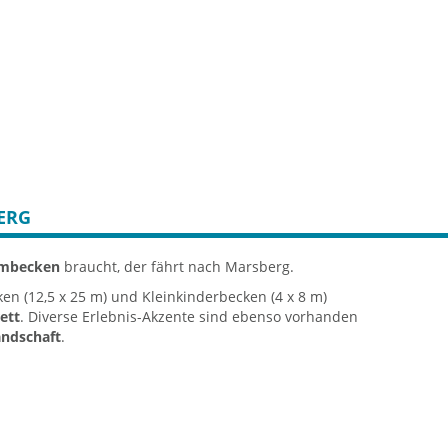
ERG
mbecken
braucht, der fährt nach Marsberg.
n (12,5 x 25 m) und Kleinkinderbecken (4 x 8 m)
ett
. Diverse Erlebnis-Akzente sind ebenso vorhanden
andschaft
.