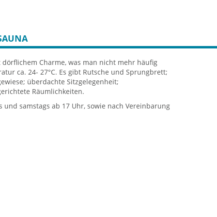
 SAUNA
 dörflichem Charme, was man nicht mehr häufig
tur ca. 24- 27°C. Es gibt Rutsche und Sprungbrett;
ewiese; überdachte Sitzgelegenheit;
gerichtete Räumlichkeiten.
s und samstags ab 17 Uhr, sowie nach Vereinbarung
t - je nach Wetterlage
r