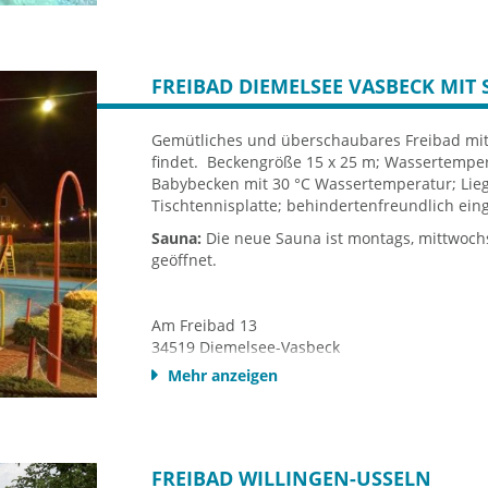
CenterParcs
Sonnenallee 4
59964 Medebach
Tel.: +49 2982 9500
FREIBAD DIEMELSEE VASBECK MIT
Homepage
Gemütliches und überschaubares Freibad mit
findet. Beckengröße 15 x 25 m; Wassertempera
Babybecken mit 30 °C Wassertemperatur; Lieg
Tischtennisplatte; behindertenfreundlich ein
Sauna:
Die neue Sauna ist montags, mittwoch
geöffnet.
Am Freibad 13
34519 Diemelsee-Vasbeck
Tel 02993-1282
Mehr anzeigen
www.freibad-vasbeck.de
Öffnungszeiten
(Stand 2019)
Geöffnet von Mai bis Ende September geöffne
FREIBAD WILLINGEN-USSELN
Samstag und Sonntag: 11.00 Uhr bis 19.00 Uh