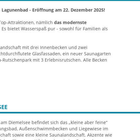
Lagunenbad - Eröffnung am 22. Dezember 2025!
Top-Attraktionen, nämlich
das modernste
!
Es bietet Wasserspaß pur - sowohl für Familien als
elandschaft mit drei Innenbecken und zwei
htdurchflutete Glasfassaden, ein neuer Saunagarten
utschenpark mit 3 Erlebnisrutschen. Alle Becken
 m² Wasserfläche inklusive drei 25m Schwimmbahnen.
Massageliegen, Bodensprudler, Rückenmassagedüsen -
n gemütlicher Bruchsteinnische, 37°C Whirlpool mit
SEE
hen
 Massageliegen und Nackenschwalldusche.
nnen- und Außenbereich mit großzügiger Liegewiese
am Diemelsee befindet sich das „kleine aber feine“
gungsbad, Außenschwimmbecken und Liegewiese im
chaft sowie eine kleine Saunalandschaft. Akzente wie
 Schiffchenkanal, Kinderrutsche und seichtem