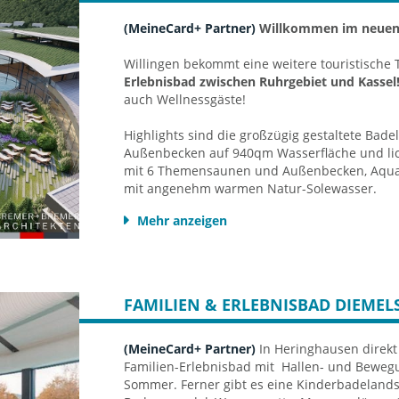
(MeineCard+ Partner)
Willkommen im neuen 
Willingen bekommt eine weitere touristische 
Erlebnisbad zwischen Ruhrgebiet und Kassel
auch Wellnessgäste!
Highlights sind die großzügig gestaltete Bad
Außenbecken auf 940qm Wasserfläche und lic
mit 6 Themensaunen und Außenbecken, Aqua-R
mit angenehm warmen Natur-Solewasser.
Mehr anzeigen
Der Badebereich im Detail:
Drei Innenbecken (31°), eines mit 420
Ein Zweites mit 115 m² Wasserfläche, 
sowie ein Drittes kleines Warmbecken i
Blick in die Badehalle
FAMILIEN & ERLEBNISBAD DIEMEL
Aqua-Rutschenpark mit 3 Erlebnisrutsc
Außenbecken mit 175 m² Wasserfläche,
(MeineCard+ Partner)
Ruheräume und Ruhezonen sowohl im I
In Heringhausen direkt 
Familien-Erlebnisbad mit Hallen- und Bewe
rund um das Außenbecken.
Sommer. Ferner gibt es eine Kinderbadelands
separates Kinderbecken (ohne Sole) mit