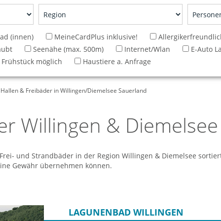
d (innen)
MeineCardPlus inklusive!
Allergikerfreundli
aubt
Seenähe (max. 500m)
Internet/Wlan
E-Auto L
Frühstück möglich
Haustiere a. Anfrage
Hallen & Freibäder in Willingen/Diemelsee Sauerland
er Willingen & Diemelsee
Frei- und Strandbäder in der Region Willingen & Diemelsee sortiert 
 keine Gewähr übernehmen können.
LAGUNENBAD WILLINGEN