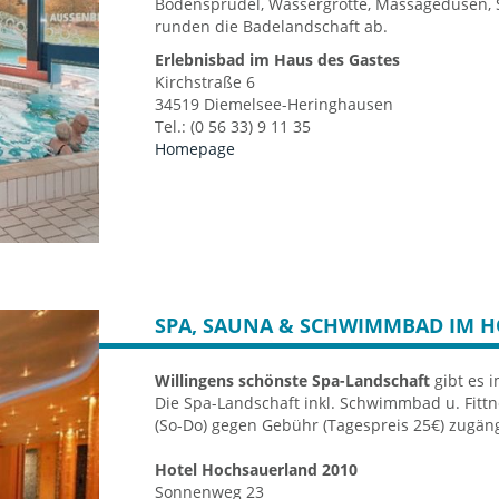
Bodensprudel, Wassergrotte, Massagedüsen, 
Wellenbad.
runden die Badelandschaft ab.
Wassergymnastik und Schwimmkurse
Gastronomie für Badegäste und Passa
Erlebnisbad im Haus des Gastes
Sauna & Wellnessbereich
Kirchstraße 6
34519 Diemelsee-Heringhausen
Neu angelegter Saunagarten mit sechs
Tel.: (0 56 33) 9 11 35
Panoramafenstern, Sanarium, Textilsa
Homepage
Erlebnisduschen zur Herz-/Kreislauf-Ak
Außenbecken im Saunagarten (31°C), unt
Solegehalt (16,5 %) und 85m² Becken m
und Stegbrücke
Gradierwerk, Eisraum mit weißem Schn
Fußbecken für Kneippanwendungen
Tauchbecken und Kaltwasserbecken
SPA, SAUNA & SCHWIMMBAD IM H
Lagunen-Erlebnisbad Willingen
Am Hagen 9-10
Willingens schönste
Spa-Landschaft
gibt es 
34508 Willingen
Die Spa-Landschaft inkl. Schwimmbad u. Fittn
Telefon: 05632 - 969430
(So-Do) gegen Gebühr (Tagespreis 25€) zugängl
Homepage
Hotel Hochsauerland 2010
Sonnenweg 23