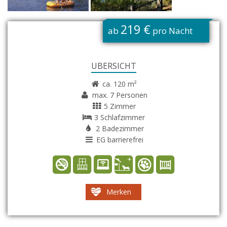
G
219 €
ab
pro Nacht
ÜBERSICHT
ca. 120 m²
max. 7 Personen
5 Zimmer
3 Schlafzimmer
2 Badezimmer
EG barrierefrei
Merken