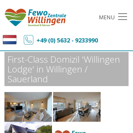
MENU
Fewo-Zentrale Willingen
Sonderangebote
+49 (0) 5632 - 9233990
First-Class Domizil 'Willingen Lodge' in Willingen / Sauerland
First-Class Domizil 'Willingen
Lodge' in Willingen /
Sauerland