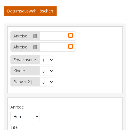
Datumsauswahl löschen
Anreise
Abreise
Erwachsene
Kinder
Baby < 2 J.
Anrede
Titel