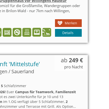
Gruppenhaus vor Willingens Haustür
izil für die Großfamilie, Wandergruppen oder
 in Brilon-Wald - nur 7km nach Willingen,
Merken
Details
ab
249 €
ft 'Mittelstufe'
pro Nacht
gen / Sauerland
,
5
Schlafzimmer
026!
Euer
Campus für Teamwork, Familienzeit
t es zwei Unterkünfte für je 10 und 13
en
im 1.OG verfügt über 5 Schlafzimmer,
2
hnzimmer und Terrasse mit Grill. Als Option