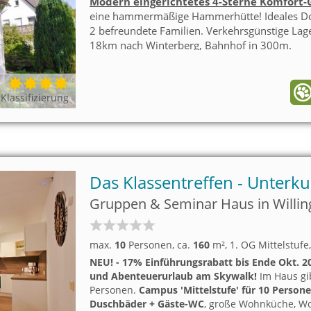
Modern eingerichtetes 4-Sterne Komfort-
eine hammermäßige Hammerhütte! Ideales Dom
2 befreundete Familien. Verkehrsgünstige Lage
18km nach Winterberg, Bahnhof in 300m.
Klassifizierung
Das Klassentreffen - Unterkun
Gruppen & Seminar Haus in Willin
max.
10
Personen
, ca.
160
m²
, 1. OG Mittelstufe
NEU! - 17% Einführungsrabatt bis Ende Okt. 2
und Abenteuerurlaub am Skywalk!
Im Haus gib
Personen.
Campus 'Mittelstufe'
für 10 Person
Duschbäder + Gäste-WC
, große Wohnküche, Wo