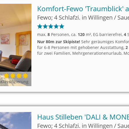
Komfort-Fewo 'Traumblick' 
Fewo; 4 Schlafzi. in Willingen / Sau
max.
8
Personen
, ca.
120
m²
, EG barrierefrei
,
4
S
Nur 80m zur Skipiste!
Sehr geräumiges Komfor
für 6-8 Personen mit gehobener Ausstattung,
2
für zwei Familien, Mehrgenerationenurlaub, 
Klassifizierung
Haus Stilleben 'DALI & MONE
Fewo; 4 Schlafzi. in Willingen / Sau