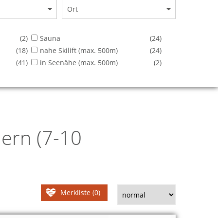
Ort
(2)
Sauna
(24)
(18)
nahe Skilift (max. 500m)
(24)
(41)
in Seenähe (max. 500m)
(2)
ern (7-10
Merkliste (0)