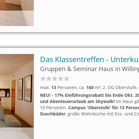
kann ein großer Raum für Seminare/Familienfe
Das Klassentreffen - Unterku
Gruppen & Seminar Haus in Willin
max.
13
Personen
, ca.
160
m²
, 2. OG Oberstufe
,
NEU! - 17% Einführungsrabatt bis Ende Okt. 2
und Abenteuerurlaub am Skywalk!
Im Haus gib
10 Personen.
Campus 'Oberstufe' für 13 Pers
Duschbäder
, große Wohnküche mit Ess- und Co
Als Option kann ein großer Raum für Seminare