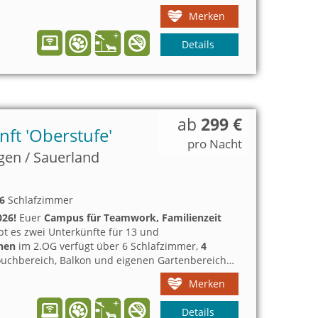
iern hinzugemietet werden.
Merken
Details
ab
299 €
nft 'Oberstufe'
pro Nacht
gen / Sauerland
6
Schlafzimmer
026!
Euer
Campus für Teamwork, Familienzeit
t es zwei Unterkünfte für 13 und
onen
im 2.OG verfügt über 6 Schlafzimmer,
4
uchbereich, Balkon und eigenen Gartenbereich.
/Familienfeiern hinzugemietet werden.
Merken
Details