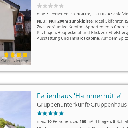
max.
9
Personen
, ca.
160
m²
, EG+OG
,
4
Schlafz
NEU! Nur 200m zur Skipiste!
Ideal Skifahrer,
Zwei geräumige Komfort-Appartements überein
Ritzhagen/Hoppecketal und Blick zur Ettelsberg
Ausstattung und
Infrarotkabine
. Auf dem Spitz
(160x200) mit Steiltreppe.
Klassifizierung
Ferienhaus 'Hammerhütte'
Gruppenunterkunft/Gruppenhaus in
max.
10
Personen
, ca.
160
m²
, 3 Etagen
,
5
Schla