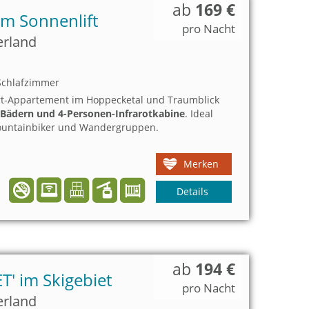
ab
169 €
am Sonnenlift
pro Nacht
erland
chlafzimmer
t-Appartement im Hoppecketal und Traumblick
 Bädern und 4-Personen-Infrarotkabine
. Ideal
Mountainbiker und Wandergruppen.
Merken
Details
ab
194 €
T' im Skigebiet
pro Nacht
erland