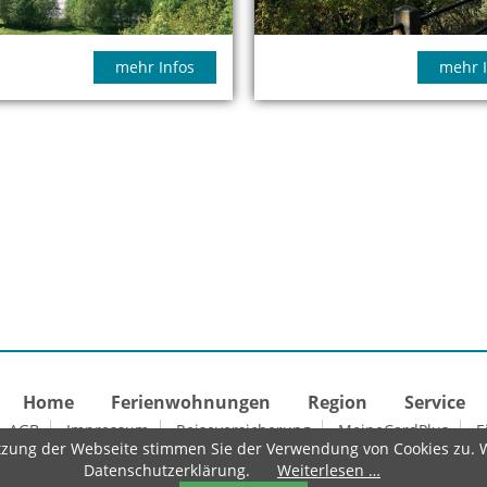
mehr Infos
mehr I
Home
Ferienwohnungen
Region
Service
AGB
Impressum
Reiseversicherung
MeineCardPlus
E
zung der Webseite stimmen Sie der Verwendung von Cookies zu. We
Datenschutzerklärung.
Weiterlesen …