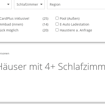
Schlafzimmer
Region
ardPlus inklusive!
(25)
Pool (Außen)
mmbad (innen)
(14)
E-Auto Ladestation
ück möglich
(20)
Haustiere a. Anfrage
ersonen
äuser mit 4+ Schlafzimm