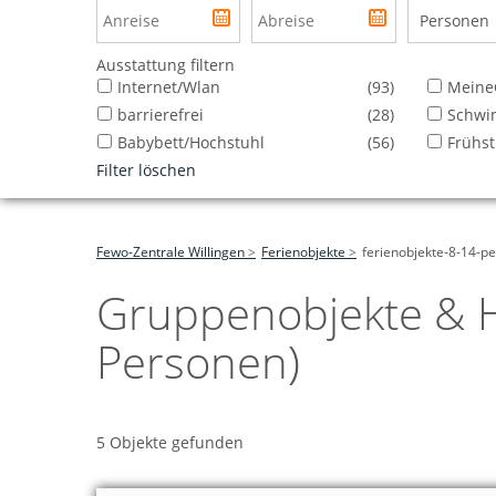
Personen
Ausstattung filtern
Internet/Wlan
(93)
MeineC
barrierefrei
(28)
Schwi
Babybett/Hochstuhl
(56)
Frühst
Filter löschen
Fewo-Zentrale Willingen
Ferienobjekte
ferienobjekte-8-14-p
Gruppenobjekte & H
Personen)
5 Objekte gefunden