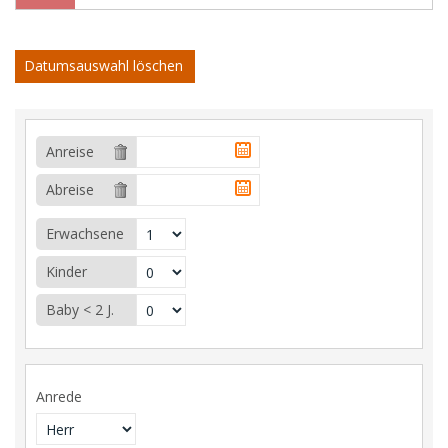
Datumsauswahl löschen
Anreise
Abreise
Erwachsene
Kinder
Baby < 2 J.
Anrede