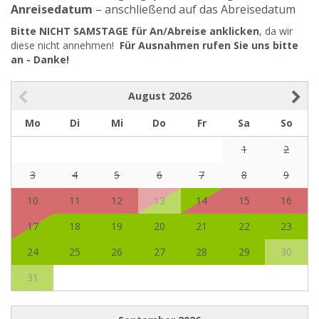
Anreisedatum
– anschließend auf das Abreisedatum
Bitte NICHT SAMSTAGE für An/Abreise anklicken
, da wir
diese nicht annehmen!
Für Ausnahmen rufen Sie uns bitte
an - Danke!
August
2026
Mo
Di
Mi
Do
Fr
Sa
So
1
2
3
4
5
6
7
8
9
10
11
12
13
14
15
16
17
18
19
20
21
22
23
24
25
26
27
28
29
30
31