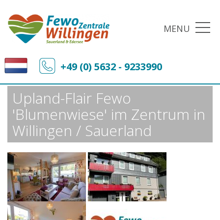
MENU
Fewo-Zentrale Willingen
Sonderangebote
+49 (0) 5632 - 9233990
Upland-Flair Fewo 'Blumenwiese' im Zentrum in Willingen / Sauerland
Upland-Flair Fewo
'Blumenwiese' im Zentrum in
Willingen / Sauerland