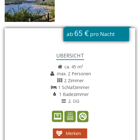
G
65 €
ab
pro Nacht
ÜBERSICHT
ca. 45 m²
max. 2 Personen
2 Zimmer
1 Schlafzimmer
1 Badezimmer
2. OG
Merken