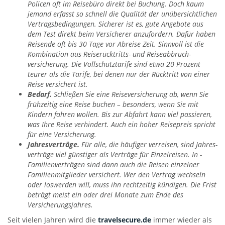
Policen oft im Reisebüro direkt bei Buchung. Doch kaum
jemand erfasst so schnell die Quali­tät der un­über­sichtli­chen
Vertrags­bedingungen. Sicherer ist es, gute Angebote aus
dem Test direkt beim Versicherer anzu­fordern. Dafür haben
Reisende oft bis 30 Tage vor Abreise Zeit. Sinn­voll ist die
Kombination aus Reiser­ücktritts- und Reise­abbruch­
versicherung. Die Voll­schutz­tarife sind etwa 20 Prozent
teurer als die Tarife, bei denen nur der Rück­tritt von einer
Reise versichert ist.
Bedarf.
Schließen Sie eine Reisever­sicherung ab, wenn Sie
früh­zeitig eine Reise buchen – besonders, wenn Sie mit
Kindern fahren wollen. Bis zur Abfahrt kann viel passieren,
was Ihre Reise verhindert. Auch ein hoher Reise­preis spricht
für eine Versicherung.
Jahres­verträge.
Für alle, die häufiger verreisen, sind Jahres­
verträge viel güns­tiger als Verträge für Einzel­reisen. In ­
Familien­verträgen sind dann auch die Reisen einzelner
Familien­mitglieder versichert. Wer den Vertrag wechseln
oder loswerden will, muss ihn recht­zeitig kündigen. Die Frist
beträgt meist ein oder drei Monate zum Ende des
Versicherungs­jahres.
Seit vielen Jahren wird die
travelsecure.de
immer wieder als