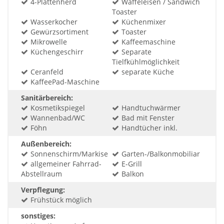
4-Plattenherd
Waffeleisen / Sandwich
Toaster
Wasserkocher
Küchenmixer
Gewürzsortiment
Toaster
Mikrowelle
Kaffeemaschine
Küchengeschirr
Separate
Tielfkühlmöglichkeit
Ceranfeld
separate Küche
KaffeePad-Maschine
Sanitärbereich:
Kosmetikspiegel
Handtuchwärmer
Wannenbad/WC
Bad mit Fenster
Föhn
Handtücher inkl.
Außenbereich:
Sonnenschirm/Markise
Garten-/Balkonmobiliar
allgemeiner Fahrrad-
E-Grill
Abstellraum
Balkon
Verpflegung:
Frühstück möglich
sonstiges: