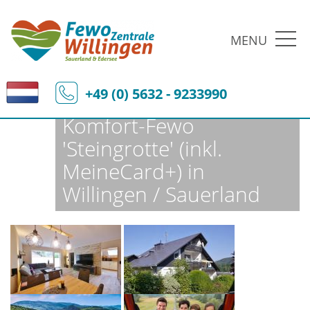
MENU
Fewo-Zentrale Willingen
Ferienobjekte
Fewo-Details
+49 (0) 5632 - 9233990
Komfort-Fewo
'Steingrotte' (inkl.
MeineCard+) in
Willingen / Sauerland