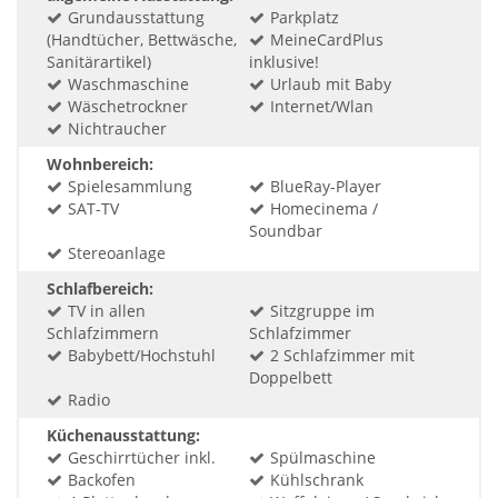
Grundausstattung
Parkplatz
(Handtücher, Bettwäsche,
MeineCardPlus
Sanitärartikel)
inklusive!
Waschmaschine
Urlaub mit Baby
Wäschetrockner
Internet/Wlan
Nichtraucher
Wohnbereich:
Spielesammlung
BlueRay-Player
SAT-TV
Homecinema /
Soundbar
Stereoanlage
Schlafbereich:
TV in allen
Sitzgruppe im
Schlafzimmern
Schlafzimmer
Babybett/Hochstuhl
2 Schlafzimmer mit
Doppelbett
Radio
Küchenausstattung:
Geschirrtücher inkl.
Spülmaschine
Backofen
Kühlschrank