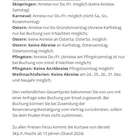
Skispringen:
Anreise nur Do./Fr. möglich (keine Anreise
Samstag)
Karneval:
Anreise nur Do./Fr. möglich (nicht Sa., So.,
Rosenmontag)
Ostern:
Anreise nur bis Gründonnerstag (Anreise Karfreitag
nur bei Buchung von 9 Nächten möglich),
Ostern:
keine Anreise an OsterSa. OsterSo. möglich
Ostern:
keine Abreise
an Karfreitag, Ostersamstag,
Ostersonntag möglich.
Pfingsten:
Anreise Do./Fr. (Anreise am Pfingstsamstag ist nur
bei Buchung von mind. 8 Nächten möglich)
Pfingsten:
Keine An/Abreise
Pfingstsonntag möglich!
Weihnachtsferien:
Keine Abreise
am 24., 25., 26., 31. Dez.
und Neujahr möglich.
Den verbindlichen Gesamtpreis bekommen Sie von uns mit
einer Anfrage oder Buchung per Email zugesandt. Bei
Buchung können Sie bei Zusendung der
Reservierungsbestätigung vom Vertrag zurücktreten, sofern
Sie dem finalen Preis nicht zustimmen.
Zu allen Preisen hinzu kommt die Kurtaxe von derzeit
3€p.P./Nacht ab 15 Jahren (Stand 202
4)