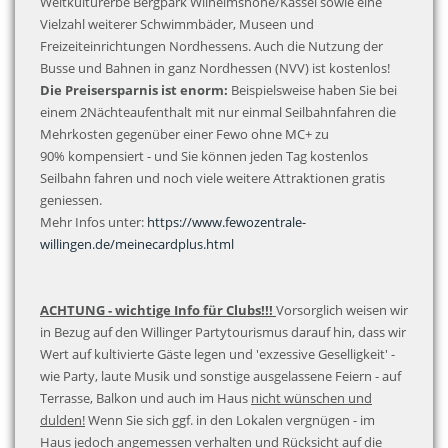
Weltkulturerbe Bergpark Wilhelmshöhe/Kassel sowie eine
Vielzahl weiterer Schwimmbäder, Museen und
Freizeiteinrichtungen Nordhessens. Auch die Nutzung der
Busse und Bahnen in ganz Nordhessen (NVV) ist kostenlos!
Die Preisersparnis ist enorm:
Beispielsweise haben Sie bei
einem 2Nächteaufenthalt mit nur einmal Seilbahnfahren die
Mehrkosten gegenüber einer Fewo ohne MC+ zu
90% kompensiert - und Sie können jeden Tag kostenlos
Seilbahn fahren und noch viele weitere Attraktionen gratis
geniessen.
Mehr Infos unter:
https://www.fewozentrale-
willingen.de/meinecardplus.html
ACHTUNG - wichtige Info für Clubs!!!
Vorsorglich weisen wir
in Bezug auf den Willinger Partytourismus darauf hin, dass wir
Wert auf kultivierte Gäste legen und 'exzessive Geselligkeit' -
wie Party, laute Musik und sonstige ausgelassene Feiern - auf
Terrasse, Balkon und auch im Haus
nicht wünschen und
dulden!
Wenn Sie sich ggf. in den Lokalen vergnügen - im
Haus jedoch angemessen verhalten und Rücksicht auf die