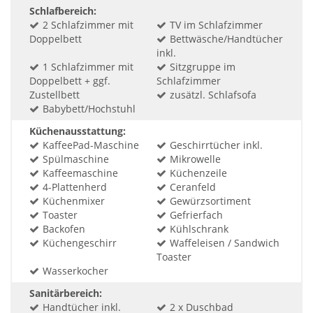
Schlafbereich:
2 Schlafzimmer mit
TV im Schlafzimmer
Doppelbett
Bettwäsche/Handtücher
inkl.
1 Schlafzimmer mit
Sitzgruppe im
Doppelbett + ggf.
Schlafzimmer
Zustellbett
zusätzl. Schlafsofa
Babybett/Hochstuhl
Küchenausstattung:
KaffeePad-Maschine
Geschirrtücher inkl.
Spülmaschine
Mikrowelle
Kaffeemaschine
Küchenzeile
4-Plattenherd
Ceranfeld
Küchenmixer
Gewürzsortiment
Toaster
Gefrierfach
Backofen
Kühlschrank
Küchengeschirr
Waffeleisen / Sandwich
Toaster
Wasserkocher
Sanitärbereich:
Handtücher inkl.
2 x Duschbad