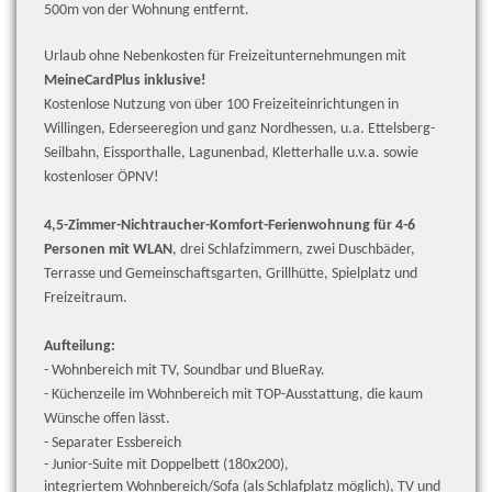
500m von der Wohnung entfernt.
Urlaub ohne Nebenkosten für Freizeitunternehmungen mit
MeineCardPlus inklusive!
Kostenlose Nutzung von über 100 Freizeiteinrichtungen in
Willingen, Ederseeregion und ganz Nordhessen, u.a. Ettelsberg-
Seilbahn, Eissporthalle, Lagunenbad, Kletterhalle u.v.a. sowie
kostenloser ÖPNV!
4,5-Zimmer-Nichtraucher-Komfort-Ferienwohnung für 4-6
Personen mit WLAN
, drei Schlafzimmern, zwei Duschbäder,
Terrasse und Gemeinschaftsgarten, Grillhütte, Spielplatz und
Freizeitraum.
Aufteilung:
-
Wohnbereich mit TV, Soundbar und BlueRay.
- Küchenzeile im Wohnbereich mit TOP-Ausstattung, die kaum
Wünsche offen lässt.
- Separater Essbereich
- Junior-Suite mit Doppelbett (180x200),
integriertem Wohnbereich/Sofa (als Schlafplatz möglich), TV und