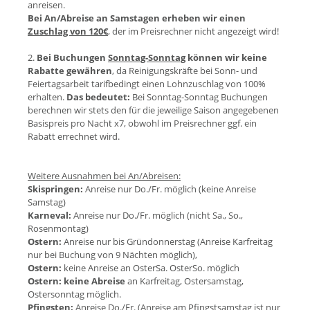
anreisen.
Bei An/Abreise an Samstagen erheben wir einen
Zuschlag von 120€
, der im Preisrechner nicht angezeigt wird!
2.
Bei Buchungen
Sonntag-Sonntag
können wir keine
Rabatte gewähren
, da Reinigungskräfte bei Sonn- und
Feiertagsarbeit tarifbedingt einen Lohnzuschlag von 100%
erhalten.
Das bedeutet:
Bei Sonntag-Sonntag Buchungen
berechnen wir stets den für die jeweilige Saison angegebenen
Basispreis pro Nacht x7, obwohl im Preisrechner ggf. ein
Rabatt errechnet wird.
Weitere Ausnahmen bei An/Abreisen:
Skispringen:
Anreise nur Do./Fr. möglich (keine Anreise
Samstag)
Karneval:
Anreise nur Do./Fr. möglich (nicht Sa., So.,
Rosenmontag)
Ostern:
Anreise nur bis Gründonnerstag (Anreise Karfreitag
nur bei Buchung von 9 Nächten möglich),
Ostern:
keine Anreise an OsterSa. OsterSo. möglich
Ostern:
keine Abreise
an Karfreitag, Ostersamstag,
Ostersonntag möglich.
Pfingsten:
Anreise Do./Fr. (Anreise am Pfingstsamstag ist nur