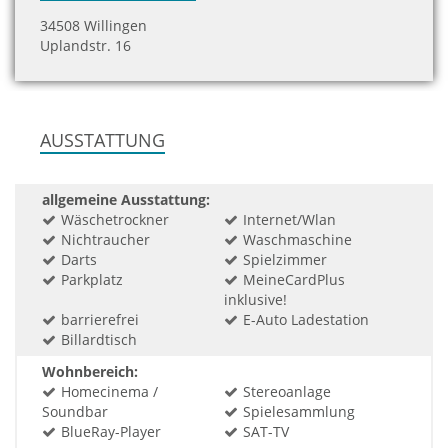
34508 Willingen
Uplandstr. 16
AUSSTATTUNG
allgemeine Ausstattung:
Wäschetrockner
Internet/Wlan
Nichtraucher
Waschmaschine
Darts
Spielzimmer
Parkplatz
MeineCardPlus
inklusive!
barrierefrei
E-Auto Ladestation
Billardtisch
Wohnbereich:
Homecinema /
Stereoanlage
Soundbar
Spielesammlung
BlueRay-Player
SAT-TV