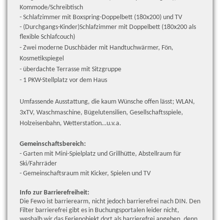
Kommode/Schreibtisch
- Schlafzimmer mit Boxspring-Doppelbett (180x200) und TV
- (Durchgangs-Kinder)Schlafzimmer mit Doppelbett (180x200 als
flexible Schlafcouch)
- Zwei moderne Duschbäder mit Handtuchwärmer, Fön,
Kosmetikspiegel
- überdachte Terrasse mit Sitzgruppe
- 1 PKW-Stellplatz vor dem Haus
Umfassende Ausstattung, die kaum Wünsche offen lässt; WLAN,
3xTV, Waschmaschine, Bügelutensilien, Gesellschaftsspiele,
Holzeisenbahn, Wetterstation…u.v.a.
Gemeinschaftsbereich:
- Garten mit Mini-Spielplatz und Grillhütte, Abstellraum für
Ski/Fahrräder
- Gemeinschaftsraum mit Kicker, Spielen und TV
Info zur Barrierefreiheit:
Die Fewo ist barrierearm, nicht jedoch barrierefrei nach DIN. Den
Filter barrierefrei gibt es in Buchungsportalen leider nicht,
weshalb wir das Ferienobjekt dort als barrierefrei angeben, denn