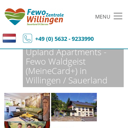
MENU
Fewo-Zentrale Willingen
Ferienobjekte
Fewo-Details
+49 (0) 5632 - 9233990
Upland Apartments -
Fewo Waldgeist
(MeineCard+) in
Willingen / Sauerland