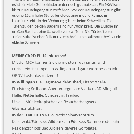
es ist für viele Gehbehinderte dennoch gut nutzbar. Ein PKW kann
bis zur Hauseingangstür vorfahren. Vor der Hauseingangstür gibt
es eine 15cm hohe Stufe, für die es eine mobile Rampe im
Hausflur steht. In der Wohnung gibt es keine Schwelllen. Die
Türen zu den beiden Bädern sind nur 70cm breit. Die Dusche im
großen Bad hat eine Schwelle von ca. 7cm. Die Türbreite zur
Junior-Suite ist ebenfalls nur 70cm breit. Die Balkontür besitzt die
übliche Schwelle.
MEINE CARD PLUS inklusive!
Mit der MC+ können Sie die meisten Tourismus- und
Freizeiteinrichtungen in Willingen und ganz Nordhessen inkl.
ÖPNV kostenlos nutzen !!!
In Willingen
u.a. Lagunen-Erlebnisbad, Eissporthalle,
Ettelsberg-Seilbahn, Abenteuergolf am Viadukt, 3D-Minigolf-
Halle, Kletterhalle, Curioseum, Freibad in
Usseln, Mühlenkopfschanze, Besucherbergwerk,
Glasmanufaktur.
In der UMGEBUNG
u.a. Nationalparkzentrum
Kellerwald/Edersee, Wildpark am Edersee, Sommerrodelbahn,
Residenzschloss Bad Arolsen, diverse Golfplätze,