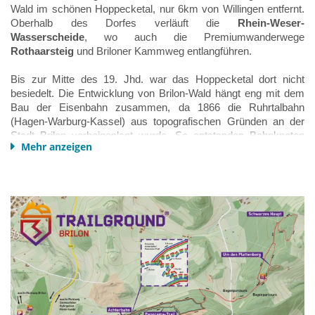
Wald im schönen Hoppecketal, nur 6km von Willingen entfernt.
Oberhalb des Dorfes verläuft die
Rhein-Weser-
Wasserscheide
, wo auch die Premiumwanderwege
Rothaarsteig
und Briloner Kammweg entlangführen.
Bis zur Mitte des 19. Jhd. war das Hoppecketal dort nicht
besiedelt. Die Entwicklung von Brilon-Wald hängt eng mit dem
Bau der Eisenbahn zusammen, da 1866 die Ruhrtalbahn
(Hagen-Warburg-Kassel) aus topografischen Gründen an der
Stadt Brilon vorbeigeplant wurde. So entstanden Bahnknoten
Mehr anzeigen
und Ort Brilon-Wald.
Heute zeichnet sich Brilon-Wald durch seine verkehrstechnisch
günstige Lage aus.
Winterberg, Olsberg, Brilon
und
Willingen
sind sowohl mit Auto als auch Bahn schnell erreichbar. Auch
zum
Diemelsee
sind es nur 15km. Dadurch ist das Dorf der
ideale Ausgangspunkt für unternehmungslustige Sauerland-
Touristen und Rad-Urlauber.
Brilon-Wald ist Kurtaxe frei, dennoch empfiehlt sich der freiwillige
Erwerb der
Sauerland-Card
für 1€ pro Person/Tag ab 14
Jahren, denn man genießt dadurch
freie Fahrt mit Bus & Bahn