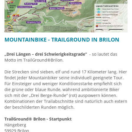
im gesamten Sauerland und darüber hinaus Ermäßigungen in
vielen Freizeiteinrichtungen.
MOUNTAINBIKE - TRAILGROUND IN BRILON
„Drei Längen – drei Schwierigkeitsgrade“
- so lautet das
Motto im TrailGround®Brilon.
Die Strecken sind sieben, elf und rund 17 Kilometer lang. Hier
findet jeder Mountainbiker seine individuell geeignete Tour.
Für Einsteiger und weniger Konditionsstarke empfiehlt sich
die grüne oder blaue Runde, während ambitionierte Biker
sich mit der „Drei Berge-Runde“ (rot) auspowern können.
Kombinationen der Trailabschnitte sind natürlich auch extern
der beschilderten Runden möglich.
TrailGround® Brilon - Startpunkt
Hängeberg
59929 Brilon