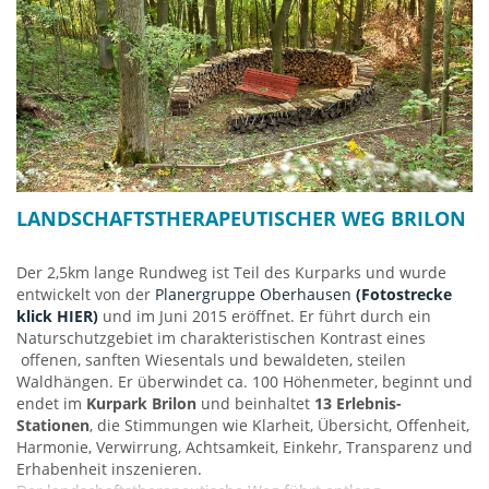
Das
Haus am Kurpark
ist ein 4-Sterne-Hotel mit Panorama-
DachCafé und Kurpark-Terrasse. Einkehren kann man auch in
Brockmanns Hütte
, die sich ebenfalls im Kurpark befindet.
Kurpark Brilon
Am Schönschede (Parkplatz)
59929 Brilon
LANDSCHAFTSTHERAPEUTISCHER WEG BRILON
Der 2,5km lange Rundweg ist Teil des Kurparks und wurde
entwickelt von der
Planergruppe Oberhausen
(Fotostrecke
klick HIER)
und im Juni 2015 eröffnet. Er führt durch ein
Naturschutzgebiet im charakteristischen Kontrast eines
offenen, sanften Wiesentals und bewaldeten, steilen
Waldhängen. Er überwindet ca. 100 Höhenmeter, beginnt und
endet im
Kurpark Brilon
und beinhaltet
13 Erlebnis-
Stationen
, die Stimmungen wie Klarheit, Übersicht, Offenheit,
Harmonie, Verwirrung, Achtsamkeit, Einkehr, Transparenz und
Erhabenheit inszenieren.