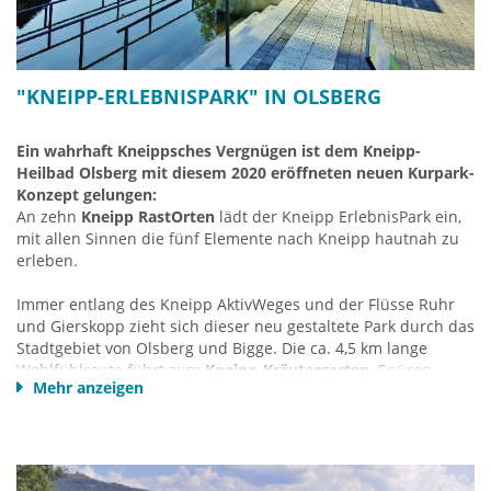
u.a. als „
Bundesgolddorf
“ und „
Europa-Golddorf
“
An Freizeiteinrichtungen gibt es die
Aqua-Olsberg
Sauerlandtherme
und die
Allwetterrodelbahn Sternrodt
, wo
"KNEIPP-ERLEBNISPARK" IN OLSBERG
sich im Winter auch
eine der längsten Skiabfahrten des
Sauerlandes
befindet.
Ein wahrhaft Kneippsches Vergnügen ist dem Kneipp-
Heilbad Olsberg mit diesem 2020 eröffneten neuen Kurpark-
Olsberg-Touristik
Konzept gelungen:
Ruhrstraße 32
An zehn
Kneipp RastOrten
lädt der Kneipp ErlebnisPark ein,
59939 Olsberg
mit allen Sinnen die fünf Elemente nach Kneipp hautnah zu
Tel.: 02962-9737-0
erleben.
info@olsberg-touristik.de
www.tourismus-brilon-olsberg.de
Immer entlang des Kneipp AktivWeges und der Flüsse Ruhr
und Gierskopp zieht sich dieser neu gestaltete Park durch das
Stadtgebiet von Olsberg und Bigge. Die ca. 4,5 km lange
Wohlfühlroute führt zum
Kneipp-Kräutergarten
. Spüren,
Mehr anzeigen
Riechen und Schmecken sind hier und auf der benachbarten
Streuobstwiese
ausdrücklich erwünscht. Weiter geht es in
den historischen
Kneipp-Park Dr. Grüne
mit einer in einen
Teich eingearbeiteten Kneippanlage, einem Barfußpfad und
Entspannungsinseln. Integriert ist auch die Einkaufsstraße