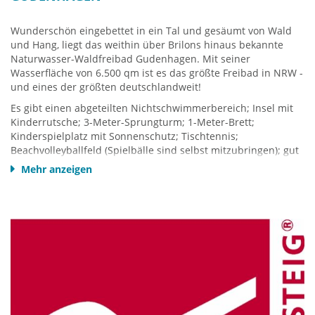
Wunderschön eingebettet in ein Tal und gesäumt von Wald
und Hang, liegt das weithin über Brilons hinaus bekannte
Naturwasser-Waldfreibad Gudenhagen. Mit seiner
Wasserfläche von 6.500 qm ist es das größte Freibad in NRW -
und eines der größten deutschlandweit!
Es gibt einen abgeteilten Nichtschwimmerbereich; Insel mit
Kinderrutsche; 3-Meter-Sprungturm; 1-Meter-Brett;
Kinderspielplatz mit Sonnenschutz; Tischtennis;
Beachvolleyballfeld (Spielbälle sind selbst mitzubringen); gut
sortierter Kiosk; kostenloses WLAN
Mehr anzeigen
Video
am Ende dieser Seite!
Saison: je nach Wetterlage ca. Juni-Anfang September
Gudenhagen 19
59929 Brilon-Gudenhagen an der B 25
Tel.: +49 2961 86 27
Homepage