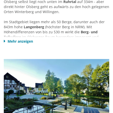
Olsberg selbst liegt noch unten im
Ruhrtal
auf 334m - aber
direkt hinter Olsberg geht es aufwärts zu den hoch gelegenen
Orten Winterberg und Willingen.
Im Stadtgebiet liegen mehr als 50 Berge, darunter auch der
843m hohe
Langenberg
(höchster Berg in NRW). Mit
Höhendifferenzen von bis zu 530 m wirkt die
Berg- und
Talkulisse
im Olsberger Raum besonders imposant und
Mehr anzeigen
bietet immer wieder tolle Panoramen.
Der
Kurort Olsberg
ist geprägt durch gepflegtes
Schieferfachwerk und die noch junge Ruhr. Von Winterberg
noch als schmales Bächlein kommend, gewinnt die Ruhr in
der wasserreichen Gegend um Olsberg erstmals etwas an
Breite.
Kurpark, Kureinrichtungen, Therme und
Konzerthalle
verlaufen denn auch entlang der Ruhr.
„
Wandern.Wasser.Wohlfühlen
“ ist das Thema des
zertifizierten „
Kneippwanderweges
“, der mit seinen sechs
natürlichen Wasser-Tretstellen einzigartig ist. Olsberg hat mit
den
Bruchhausen-Steinen
zudem eine der imposantesten
geologischen Sehenswürdigkeiten des Sauerlandes zu bieten
und die malerischen Dörfer
Bruchhausen
und das
Rosendorf
Assinghausen
haben mehrfache Auszeichnungen erhalten,