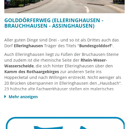
GOLDDÖRFERWEG (ELLERINGHAUSEN -
BRAUCHHAUSEN - ASSINGHAUSEN)
Aller guten Dinge sind Drei - und so ist als Drittes auch das
Dorf
Elleringhausen
Träger des Titels "
Bundesgolddorf
".
Auch Elleringhausen liegt zu Füßen der Bruchausen-Steine
und zudem ist die rheinische Seite der
Rhein-Weser-
Wasserscheide
, die sich hinter Elleringhausen über den
Kamm des Rothaargebirges
zur anderen Seite ins
Hoppecketal und nach Willingen erstreckt. Nicht weniger als
20 Brücken überspannen in Elleringhausen den „Hausbach“.
23 hübsche alte Fachwerkhäuser stellen ein malerisches
Ensemble dar – die so genannten Solstätten. Wanderer
Mehr anzeigen
bestaunen ihre reich verzierten Giebel. Am Ortsrand liegt die
Galerie des bekannten Malers Jürgen Suberg.
Was liegt folglich näher als diese drei traumhaft schönen
Dörfer durch einen
Wanderweg
zu verbinden - den
Golddörferweg
. Der Hobby- und Heimatfotograf
Dieter