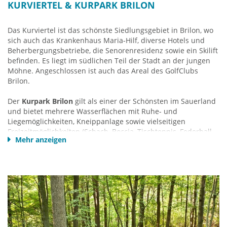
Derkere Str. 10a
KURVIERTEL & KURPARK BRILON
59929 Brilon
Tel.: 02961-9699-0
Das Kurviertel ist das schönste Siedlungsgebiet in Brilon, wo
bwt@brilon.de
sich auch das Krankenhaus Maria-Hilf, diverse Hotels und
www.tourismus-brilon-olsberg.de
Beherbergungsbetriebe, die Senorenresidenz sowie ein Skilift
befinden. Es liegt im südlichen Teil der Stadt an der jungen
Möhne. Angeschlossen ist auch das Areal des GolfClubs
Brilon.
Der
Kurpark Brilon
gilt als einer der Schönsten im Sauerland
und bietet mehrere Wasserflächen mit Ruhe- und
Liegemöglichkeiten, Kneippanlage sowie vielseitigen
Freizeitmöglichkeiten (Schach, Boccia, Tischtennis, Federball
Mehr anzeigen
etc.), Kurkonzerte, geologischer Lehrpfad, Lehrstand für Imker
und Kräutergarten sowie Tiergehege. Hier gibt es auch einen
4km langen
Blindenwanderweg
und den
Landschaftstherapeutischen Weg.
Oberhalb des Kurparks
befindet sich die Möhnequelle und von dirt erstreckt sich ein
Wandergebiet durchs Kyrilltor hoch nach Petersborn, zur
Hiebammenhütte, zum Borberg und Ginsterkopf. Auch
Rothaarsteig
und
Briloner Kammweg
führen hier entlang.