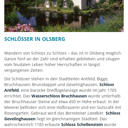
SCHLÖSSER IN OLSBERG
Wandern von Schloss zu Schloss – das ist in Olsberg möglich.
Ganze fünf an der Zahl sind erhalten geblieben und zeugen
vom feudalen Leben hoher Herrschaften in längst
vergangenen Zeiten.
Die Schlösser stehen in den Stadtteilen Antfeld, Bigge,
Bruchhausen, Brunskappel und Gevelinghausen.
Schloss
Antfeld
, eine barocke Dreiflügelanlage wurde im Jahr 1705
errichtet. Das
Wasserschloss Bruchhausen
wurde unterhalb
der Bruchhauser Steine auf etwa 450 m Höhe erbaut. In der
Meierei befinden sich eine Hofbrauerei und ein Gutscafé mit
Rosengarten. Gebraut wird das
Bornsteiner Landbier.
Schloss
Gevelinghausen
liegt im gleichnamigen Stadtteil. Das
wahrscheinlich 1183 erbaute
Schloss Schellenstein
wurde