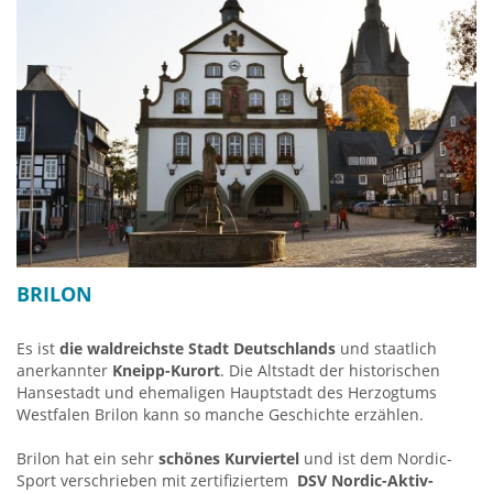
59909 Bestwig - Ramsbeck
Telefon 02905-250
info@sauerlaender-besucherbergwerk.de
www.sauerlaender-besucherbergwerk.de
BRILON
Es ist
die waldreichste Stadt Deutschlands
und staatlich
anerkannter
Kneipp-Kurort
. Die Altstadt der historischen
Hansestadt und ehemaligen Hauptstadt des Herzogtums
Westfalen Brilon kann so manche Geschichte erzählen.
Brilon hat ein sehr
schönes Kurviertel
und ist dem Nordic-
Sport verschrieben mit zertifiziertem
DSV Nordic-Aktiv-