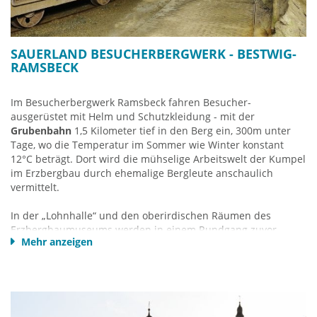
Halloween-Atmosphäre.
Öffnungs/Saisonzeiten:
Ostern bis Anfang November
SAUERLAND BESUCHERBERGWERK - BESTWIG-
Außerhalb der Ferien ist nicht an allen Wochentagen
RAMSBECK
geöffnet.
Im Besucherbergwerk Ramsbeck fahren Besucher-
FORT FUN Abenteuerland
ausgerüstet mit Helm und Schutzkleidung - mit der
Aurorastrasse
Grubenbahn
1,5 Kilometer tief in den Berg ein, 300m unter
59909 Bestwig –Wasserfall
Tage, wo die Temperatur im Sommer wie Winter konstant
Telefon: +49 2905 / 810
12°C beträgt. Dort wird die mühselige Arbeitswelt der Kumpel
Info-Hotline: +49 2905 / 81123
im Erzbergbau durch ehemalige Bergleute anschaulich
Email:
post@fortfun.de
vermittelt.
www.fortfun.de
In der „Lohnhalle“ und den oberirdischen Räumen des
Erzbergbaumuseums werden in einem Rundgang zuvor
Mehr anzeigen
Geschichte, Maschinen und Technik der verschiedenen
Epochen erläutert. Der Erzabbau in Ramsbeck ist seit 1518
nachweisbar.
Sauerländer Besucherbergwerk Ramsbeck
Glück-Auf-Straße 3