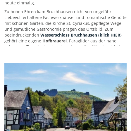
heute einmalig.
Zu hohen Ehren kam Bruchhausen nicht von ungefähr.
Liebevoll erhaltene Fachwerkhäuser und romantische Gehöfte
mit schönen Gärten, die Kirche St. Cyriakus, gepflegte Wege
und gemütliche Gastronomie prägen das Ortsbild. Zum
beeindruckenden
Wasserschloss Bruchhausen (klick HIER)
gehört eine eigene
Hofbrauerei
. Paraglider aus der nahe
gelegenen Flugschule schweben durch die Lüfte. Am liebsten
möchte der Wanderer ewig verweilen.
Mehr Infos Olsberg-Bruchhausen HIER