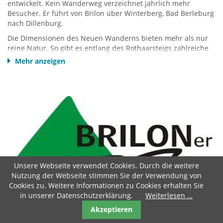
entwickelt. Kein Wanderweg verzeichnet jährlich mehr
Besucher. Er führt von Brilon über Winterberg, Bad Berleburg
nach Dillenburg.
Die Dimensionen des Neuen Wanderns bieten mehr als nur
reine Natur. So gibt es entlang des Rothaarsteigs zahlreiche
Erlebnisstationen
und Parcours zu den Themen Wald und
Mehr anzeigen
Wasser, aber auch Kunst und Abenteuer sind zu finden.
Besonders beliebt sind die ca. 40 Meter lange Hängebrücke
über einen Taleinschnitt bei Kühhude und der 17,5 km
Abschnitt als „
WaldSkulpturenweg
“ zwischen Bad Berleburg
und Schmallenberg.
Kennzeichnend ist auch die durchgehende Design-Linie und
somit das besondere Erscheinungsbild der Original
Rothaarsteig-Waldmöbel wie Ruhebänken, Waldliegen,
Waldsofas, Waldschaukel Schutzhütten und den
Vesperinseln.
Unsere Webseite verwendet Cookies. Durch die weitere
Nutzung der Webseite stimmen Sie der Verwendung von
Beschreibung:
Cookies zu. Weitere Informationen zu Cookies erhalten Sie
Dieser weithin bekannte Top-Wanderweg führt in Nord-Süd-
BRILONER KAMMWEG
in unserer Datenschutzerklärung.
Weiterlesen …
Richtung über den Kamm des Rothaargebirges. Er beginnt in
Brilon, verläuft über den höchsten Berg in NRW – den
Akzeptieren
Langenberg (843m) – zur Hochheide und Ruhquelle, dann
Der
Briloner Kammweg
führt auf 49 km um das Hoppecketal