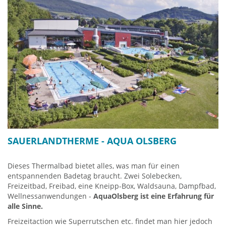
von Olsberg - das sogenannte
OlsbergEck
- in der Mitte des
Parcours, wo Geschäfte und Café zum Bummeln und Eis
schlemmen einladen. Weiter gehts zu den
renaturierten
Ruhrauen
sowie zum
Lebensgarten
des Josefsheim Bigge. An
der natürlichen Wassertretstelle im Gierskoppbach
"Sprung
über das Wasser"
oder an den
Armbecken vor der Tourist-
Information
steht die Kraft des Wassers im Fokus. Im
Generationenpark
und dem
Bewegungsparcours
erfreuen
sich Groß und Klein an der Bewegung im Freien.
Ein tolles Gesundheitserlebnis für alle Generation, welches
insbesondere auch bei den Jüngeren wieder Interesse und
Begeisterung für die Kneipp-Tradion hervorrufen wird.
SAUERLANDTHERME - AQUA OLSBERG
Tipp: Video klick HIER
Dieses Thermalbad bietet alles, was man für einen
entspannenden Badetag braucht. Zwei Solebecken,
Freizeitbad, Freibad, eine Kneipp-Box, Waldsauna, Dampfbad,
Wellnessanwendungen -
AquaOlsberg ist eine Erfahrung für
alle Sinne.
Freizeitaction wie Superrutschen etc. findet man hier jedoch