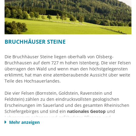
BRUCHHÄUSER STEINE
Die Bruchhäuser Steine liegen oberhalb von Olsberg-
Bruchhausen auf dem 727 m hohen Istenberg. Die vier Felsen
überragen den Wald und wenn man den höchstgelegensten
erklimmt, hat man eine atemberaubende Aussicht über weite
Teile des Hochsauerlandes.
Die vier Felsen (Bornstein, Goldstein, Ravenstein und
Feldstein) zählen zu den eindrucksvollsten geologischen
Erscheinungen im Sauerland und des gesamten Rheinischen
Schiefergebirges und sind ein
nationales Geotop
und
Lebensraum seltener und gefährdeter Pflanzen und
Mehr anzeigen
Vogelarten, u.a. des Wanderfalken. Sie sind Rückzugsgebiet
von bei uns nicht mehr heimischen arktisch-alpinen Pflanzen
aus dem Eiszeitalter. Nur hier – unter extremen