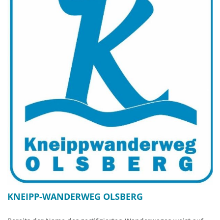
Steffmann
hat eine schöne Fototour zu diesem Wanderweg
erstellt mit ausführlichen Bildbeschreibungen der Drei
Dörfer.
Fototour Golddörferweg Olsberg HIER
Wanderroute Golddörferweg HIER
KNEIPP-WANDERWEG OLSBERG