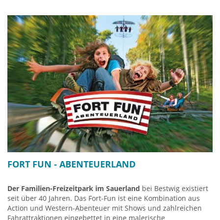
Klippenpfad zum Gipfel des Olsbergs mit grandioser
Sommerrodelbahn Sternrodt
Aussicht.
Typ: Alpin Coaster 800m lang
Als Finale erfolgt der Abstieg in den Ortskern von Olsberg
Am Medebach 98
zurück, wo ein letztes Kneippbecken die Füße und Körper
59939 Olsberg-Bruchhausen
erfrischt.
Tel. +49 2985 908881
www.erlebnisberg-sternrodt.de
Info Kneipp-Wanderweg Olsberg
FORT FUN - ABENTEUERLAND
Der Familien-Freizeitpark im Sauerland
bei Bestwig existiert
seit über 40 Jahren. Das Fort-Fun ist eine Kombination aus
Action und Western-Abenteuer mit Shows und zahlreichen
Fahrattraktionen eingebettet in eine malerische