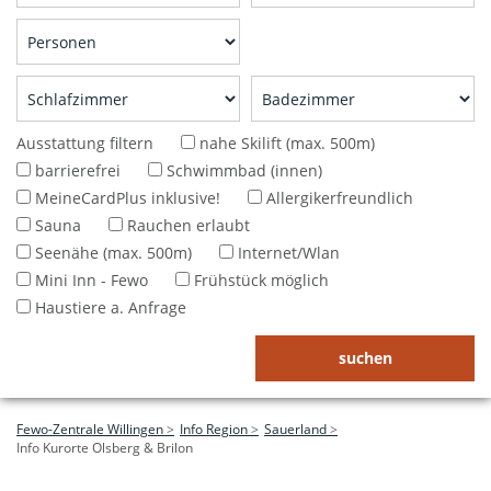
Ausstattung filtern
nahe Skilift (max. 500m)
barrierefrei
Schwimmbad (innen)
MeineCardPlus inklusive!
Allergikerfreundlich
Sauna
Rauchen erlaubt
Seenähe (max. 500m)
Internet/Wlan
Mini Inn - Fewo
Frühstück möglich
Haustiere a. Anfrage
Fewo-Zentrale Willingen
Info Region
Sauerland
Info Kurorte Olsberg & Brilon