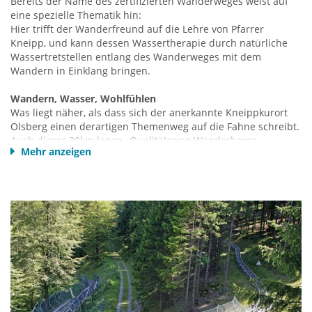
Bereits der Name des zertifizierten Wanderweges weist auf
eine spezielle Thematik hin:
Hier trifft der Wanderfreund auf die Lehre von Pfarrer
Kneipp, und kann dessen Wassertherapie durch natürliche
Wassertretstellen entlang des Wanderweges mit dem
Wandern in Einklang bringen.
Wandern, Wasser, Wohlfühlen
Was liegt näher, als dass sich der anerkannte Kneippkurort
Olsberg einen derartigen Themenweg auf die Fahne schreibt.
Auch dieser 39km lange „Qualitätsweg Wanderbares
Mehr anzeigen
Deutschland“ rund um Olsberg eignet sich gut für ein
verlängertes Wochenende. Man kann in den sechs
Tretbecken entlang des Weges heiß gelaufene Sohlen kühlen
und die Seele baumeln zu lassen.
Die Kneipp-Therapie
basiert auf 5 Gesundheitssäulen:
Wasseranwendungen, Bewegung, Entspannung, Ernährung
und Heilkräuter. Die Kriterien Wasseranwendung und
Bewegung werden vom Kneippwanderweg erfüllt und so
bringt er Ihre Gesundheit in Schwung. Zum richtigen
Kneippen gehören natürlich auch Storchengang und
Armguss. Wer es richtig machen will, der hat folglich auch
Gießkanne und Trinkbecher im Rucksack. So bepackt geht es