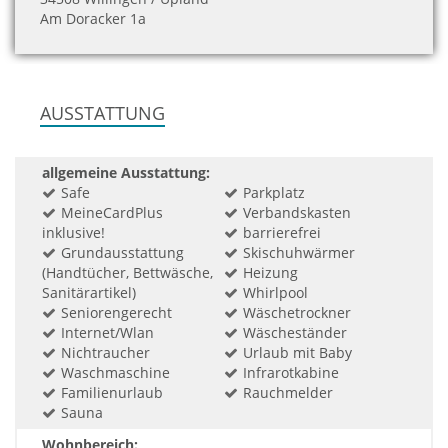
Am Doracker 1a
AUSSTATTUNG
allgemeine Ausstattung:
Safe
Parkplatz
MeineCardPlus
Verbandskasten
inklusive!
barrierefrei
Grundausstattung
Skischuhwärmer
(Handtücher, Bettwäsche,
Heizung
Sanitärartikel)
Whirlpool
Seniorengerecht
Wäschetrockner
Internet/Wlan
Wäscheständer
Nichtraucher
Urlaub mit Baby
Waschmaschine
Infrarotkabine
Familienurlaub
Rauchmelder
Sauna
Wohnbereich: