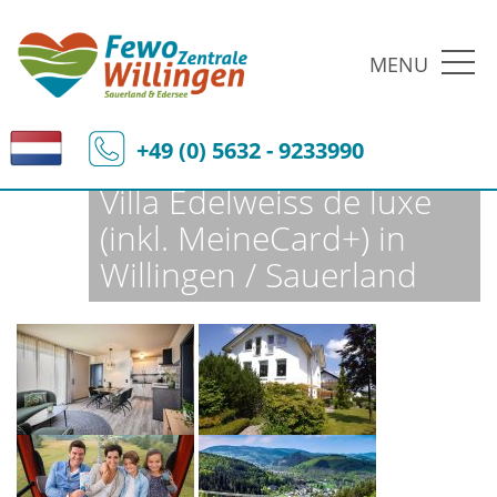
MENU
Fewo-Zentrale Willingen
Ferienobjekte
Fewo-Details
+49 (0) 5632 - 9233990
Villa Edelweiss de luxe
(inkl. MeineCard+) in
Willingen / Sauerland