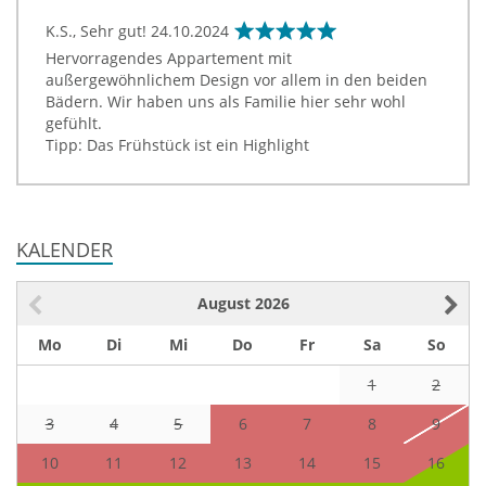
K.S., Sehr gut!
24.10.2024
Hervorragendes Appartement mit
außergewöhnlichem Design vor allem in den beiden
Bädern. Wir haben uns als Familie hier sehr wohl
gefühlt.
Tipp: Das Frühstück ist ein Highlight
KALENDER
August
2026
Mo
Di
Mi
Do
Fr
Sa
So
1
2
3
4
5
6
7
8
9
10
11
12
13
14
15
16