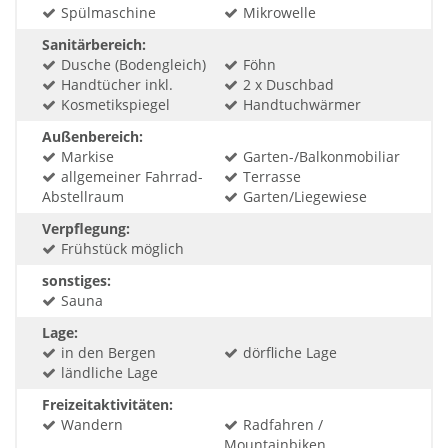
Spülmaschine
Mikrowelle
Sanitärbereich:
Dusche (Bodengleich)
Föhn
Handtücher inkl.
2 x Duschbad
Kosmetikspiegel
Handtuchwärmer
Außenbereich:
Markise
Garten-/Balkonmobiliar
allgemeiner Fahrrad-
Terrasse
Abstellraum
Garten/Liegewiese
Verpflegung:
Frühstück möglich
sonstiges:
Sauna
Lage:
in den Bergen
dörfliche Lage
ländliche Lage
Freizeitaktivitäten:
Wandern
Radfahren /
Mountainbiken