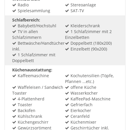
Radio
Stereoanlage
Spielesammlung
SAT-TV
Schlafbereich:
Babybett/Hochstuhl
Kleiderschrank
TV in allen
1 Schlafzimmer mit 2
Schlafzimmern
Einzelbetten
Bettwäsche/Handtücher
Doppelbett (180x200)
inkl.
Einzelbett (90x200)
1 Schlafzimmer mit
Doppelbett
Küchenausstattung:
Kaffeemaschine
Kochutensilien (Töpfe,
Pfannen ...etc.)
Waffeleisen / Sandwich
offene Küche
Toaster
Wasserkocher
4-Plattenherd
KaffeePad-Maschine
Toaster
Gefrierfach
Backofen
Eierkocher
Kühlschrank
Ceranfeld
Küchengeschirr
Küchenmixer
Gewürzsortiment
Geschirrtücher inkl.