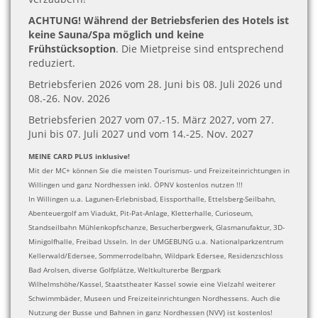
ACHTUNG! Während der Betriebsferien des Hotels ist
keine Sauna/Spa möglich und keine
Frühstücksoption
. Die Mietpreise sind entsprechend
reduziert.
Betriebsferien 2026 vom 28. Juni bis 08. Juli 2026 und
08.-26. Nov. 2026
Betriebsferien 2027 vom 07.-15. März 2027, vom 27.
Juni bis 07. Juli 2027 und vom 14.-25. Nov. 2027
MEINE CARD PLUS inklusive!
Mit der MC+ können Sie die meisten Tourismus- und Freizeiteinrichtungen in
Willingen und ganz Nordhessen inkl. ÖPNV kostenlos nutzen !!!
In Willingen u.a. Lagunen-Erlebnisbad, Eissporthalle, Ettelsberg-Seilbahn,
Abenteuergolf am Viadukt, Pit-Pat-Anlage, Kletterhalle, Curioseum,
Standseilbahn Mühlenkopfschanze, Besucherbergwerk, Glasmanufaktur, 3D-
Minigolfhalle, Freibad Usseln. In der UMGEBUNG u.a. Nationalparkzentrum
Kellerwald/Edersee, Sommerrodelbahn, Wildpark Edersee, Residenzschloss
Bad Arolsen, diverse Golfplätze, Weltkulturerbe Bergpark
Wilhelmshöhe/Kassel, Staatstheater Kassel sowie eine Vielzahl weiterer
Schwimmbäder, Museen und Freizeiteinrichtungen Nordhessens. Auch die
Nutzung der Busse und Bahnen in ganz Nordhessen (NVV) ist kostenlos!