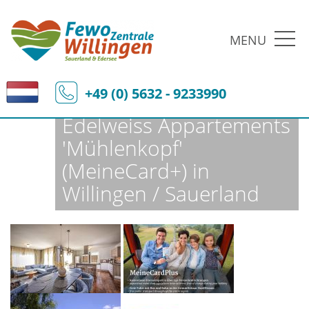
MENU
Fewo-Zentrale Willingen
Ferienobjekte
Fewo-Details
+49 (0) 5632 - 9233990
Edelweiss Appartements
'Mühlenkopf'
(MeineCard+) in
Willingen / Sauerland