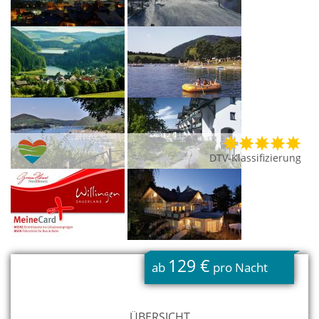
DTV-Klassifizierung
129 €
ab
pro Nacht
ÜBERSICHT