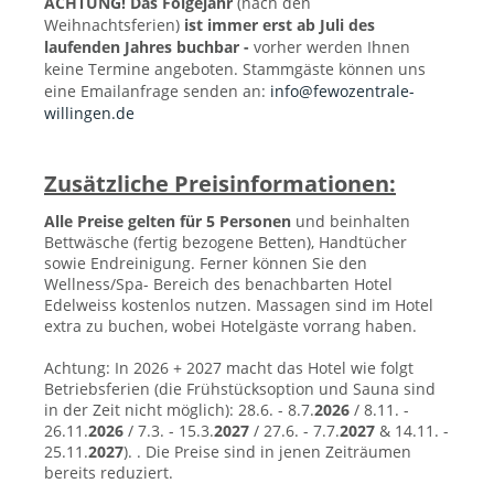
ACHTUNG! Das Folgejahr
(nach den
Weihnachtsferien)
ist immer erst ab Juli des
laufenden Jahres buchbar -
vorher werden Ihnen
keine Termine angeboten. Stammgäste können uns
eine Emailanfrage senden an:
info@fewozentrale-
willingen.de
Zusätzliche Preisinformationen:
Alle Preise gelten für 5 Personen
und beinhalten
Bettwäsche (fertig bezogene Betten), Handtücher
sowie Endreinigung. Ferner können Sie den
Wellness/Spa- Bereich des benachbarten Hotel
Edelweiss kostenlos nutzen. Massagen sind im Hotel
extra zu buchen, wobei Hotelgäste vorrang haben.
Achtung: In 2026 + 2027 macht das Hotel wie folgt
Betriebsferien (die Frühstücksoption und Sauna sind
in der Zeit nicht möglich): 28.6. - 8.7.
2026
/ 8.11. -
26.11.
2026
/ 7.3. - 15.3.
2027
/ 27.6. - 7.7.
2027
& 14.11. -
25.11.
2027
). . Die Preise sind in jenen Zeiträumen
bereits reduziert.