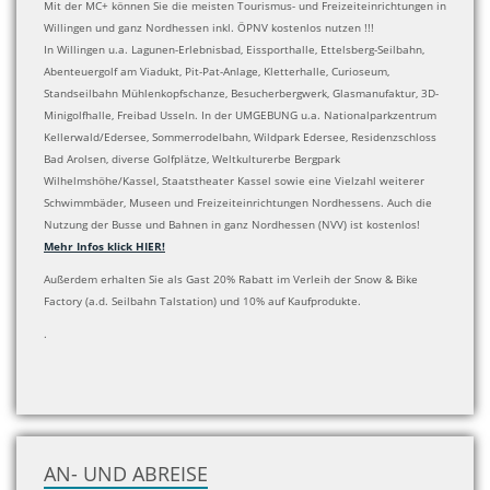
Mit der MC+ können Sie die meisten Tourismus- und Freizeiteinrichtungen in
Willingen und ganz Nordhessen inkl. ÖPNV kostenlos nutzen !!!
In Willingen u.a. Lagunen-Erlebnisbad, Eissporthalle, Ettelsberg-Seilbahn,
Abenteuergolf am Viadukt, Pit-Pat-Anlage, Kletterhalle, Curioseum,
Standseilbahn Mühlenkopfschanze, Besucherbergwerk, Glasmanufaktur, 3D-
Minigolfhalle, Freibad Usseln. In der UMGEBUNG u.a. Nationalparkzentrum
Kellerwald/Edersee, Sommerrodelbahn, Wildpark Edersee, Residenzschloss
Bad Arolsen, diverse Golfplätze, Weltkulturerbe Bergpark
Wilhelmshöhe/Kassel, Staatstheater Kassel sowie eine Vielzahl weiterer
Schwimmbäder, Museen und Freizeiteinrichtungen Nordhessens. Auch die
Nutzung der Busse und Bahnen in ganz Nordhessen (NVV) ist kostenlos!
Mehr Infos klick HIER!
Außerdem erhalten Sie als Gast 20% Rabatt im Verleih der Snow & Bike
Factory (a.d. Seilbahn Talstation) und 10% auf Kaufprodukte.
.
AN- UND ABREISE