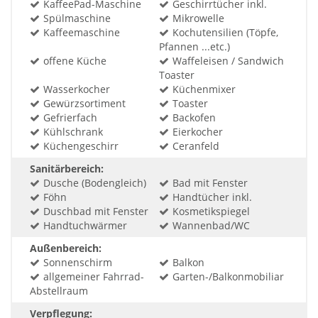
KaffeePad-Maschine
Geschirrtücher inkl.
Spülmaschine
Mikrowelle
Kaffeemaschine
Kochutensilien (Töpfe,
Pfannen ...etc.)
offene Küche
Waffeleisen / Sandwich
Toaster
Wasserkocher
Küchenmixer
Gewürzsortiment
Toaster
Gefrierfach
Backofen
Kühlschrank
Eierkocher
Küchengeschirr
Ceranfeld
Sanitärbereich:
Dusche (Bodengleich)
Bad mit Fenster
Föhn
Handtücher inkl.
Duschbad mit Fenster
Kosmetikspiegel
Handtuchwärmer
Wannenbad/WC
Außenbereich:
Sonnenschirm
Balkon
allgemeiner Fahrrad-
Garten-/Balkonmobiliar
Abstellraum
Verpflegung: