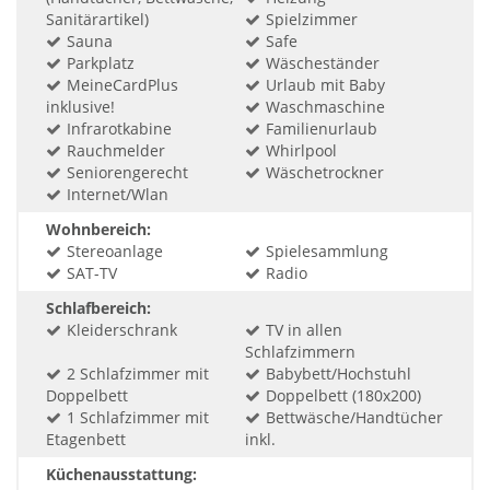
Sanitärartikel)
Spielzimmer
Sauna
Safe
Parkplatz
Wäscheständer
MeineCardPlus
Urlaub mit Baby
inklusive!
Waschmaschine
Infrarotkabine
Familienurlaub
Rauchmelder
Whirlpool
Seniorengerecht
Wäschetrockner
Internet/Wlan
Wohnbereich:
Stereoanlage
Spielesammlung
SAT-TV
Radio
Schlafbereich:
Kleiderschrank
TV in allen
Schlafzimmern
2 Schlafzimmer mit
Babybett/Hochstuhl
Doppelbett
Doppelbett (180x200)
1 Schlafzimmer mit
Bettwäsche/Handtücher
Etagenbett
inkl.
Küchenausstattung: