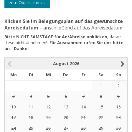
zum Objekt zurück
Klicken Sie im Belegungsplan auf das gewünschte
Anreisedatum
– anschließend auf das Abreisedatum
Bitte NICHT SAMSTAGE für An/Abreise anklicken
, da wir
diese nicht annehmen!
Für Ausnahmen rufen Sie uns bitte
an - Danke!
August
2026
Mo
Di
Mi
Do
Fr
Sa
So
1
2
3
4
5
6
7
8
9
10
11
12
13
14
15
16
17
18
19
20
21
22
23
24
25
26
27
28
29
30