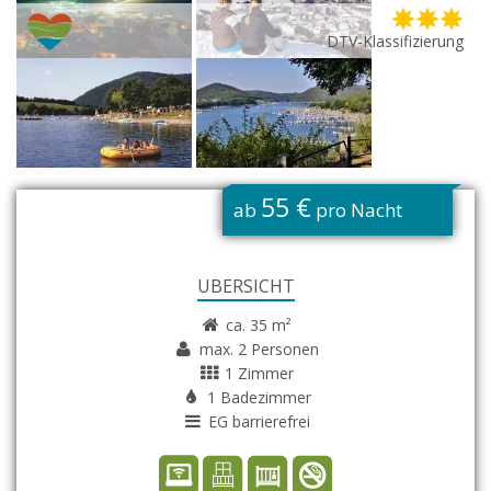
DTV-Klassifizierung
G
55 €
ab
pro Nacht
ÜBERSICHT
ca. 35 m²
max. 2 Personen
1 Zimmer
1 Badezimmer
EG barrierefrei