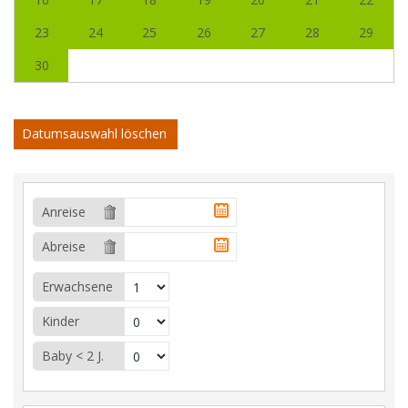
23
24
25
26
27
28
29
30
Datumsauswahl löschen
Anreise
Abreise
Erwachsene
Kinder
Baby < 2 J.