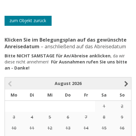
zum Objekt zurück
Klicken Sie im Belegungsplan auf das gewünschte
Anreisedatum
– anschließend auf das Abreisedatum
Bitte NICHT SAMSTAGE für An/Abreise anklicken
, da wir
diese nicht annehmen!
Für Ausnahmen rufen Sie uns bitte
an - Danke!
August
2026
Mo
Di
Mi
Do
Fr
Sa
So
1
2
3
4
5
6
7
8
9
10
11
12
13
14
15
16