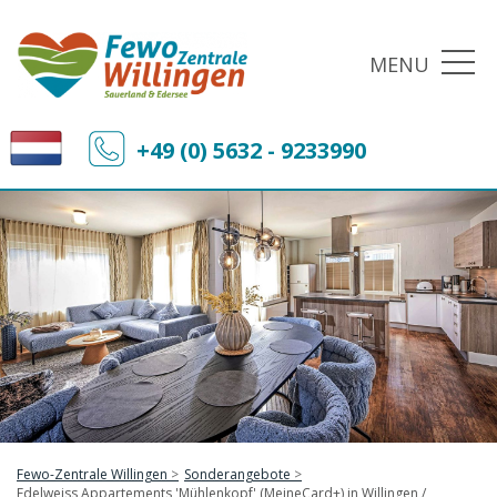
MENU
+49 (0) 5632 - 9233990
Fewo-Zentrale Willingen
Sonderangebote
Edelweiss Appartements 'Mühlenkopf' (MeineCard+) in Willingen /