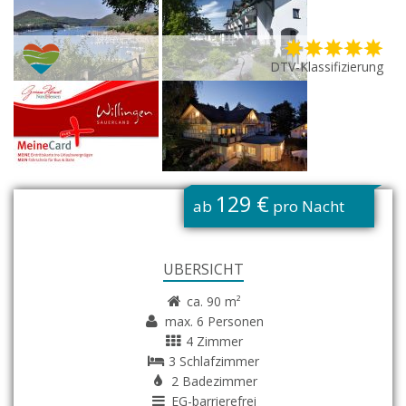
DTV-Klassifizierung
G
129 €
ab
pro Nacht
ÜBERSICHT
ca. 90 m²
max. 6 Personen
4 Zimmer
3 Schlafzimmer
2 Badezimmer
EG-barrierefrei