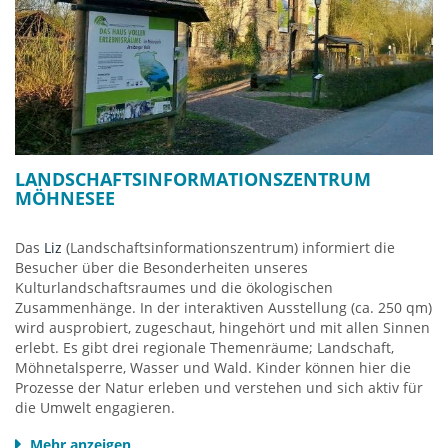
LANDSCHAFTSINFORMATIONSZENTRUM
MÖHNESEE
Das
Liz
(Landschaftsinformationszentrum) informiert die
Besucher über die Besonderheiten unseres
Kulturlandschaftsraumes und die ökologischen
Zusammenhänge. In der interaktiven Ausstellung (ca. 250 qm)
wird ausprobiert, zugeschaut, hingehört und mit allen Sinnen
erlebt. Es gibt drei regionale Themenräume; Landschaft,
Möhnetalsperre, Wasser und Wald. Kinder können hier die
Prozesse der Natur erleben und verstehen und sich aktiv für
die Umwelt engagieren.
Im Vortragsraum gibt es zudem eine 8minütige
Mehr anzeigen