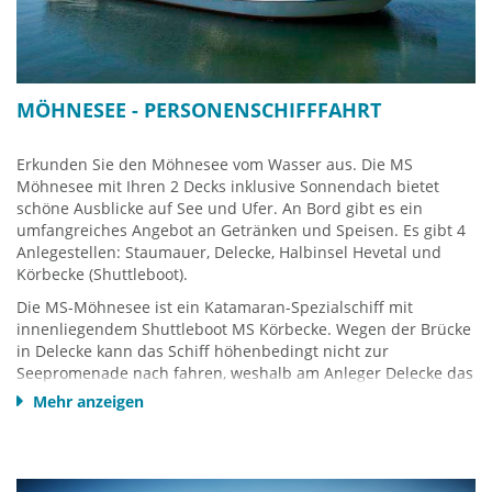
MÖHNESEE - PERSONENSCHIFFFAHRT
Erkunden Sie den Möhnesee vom Wasser aus. Die MS
Möhnesee mit Ihren 2 Decks inklusive Sonnendach bietet
schöne Ausblicke auf See und Ufer. An Bord gibt es ein
umfangreiches Angebot an Getränken und Speisen. Es gibt 4
Anlegestellen: Staumauer, Delecke, Halbinsel Hevetal und
Körbecke (Shuttleboot).
Die MS-Möhnesee ist ein Katamaran-Spezialschiff mit
innenliegendem Shuttleboot MS Körbecke. Wegen der Brücke
in Delecke kann das Schiff höhenbedingt nicht zur
Seepromenade nach fahren, weshalb am Anleger Delecke das
Shuttlebott ausgefahren wird - und nach Körbecke fährt. Das
Mehr anzeigen
Andockmanöver während der Fahrt - EINMALIG IN EUROPA!
Der Kapitän steuert das Shuttleboot MS KÖRBECKE zwischen
die Kufen des großen KATAMARAN MS MÖHNESEE.