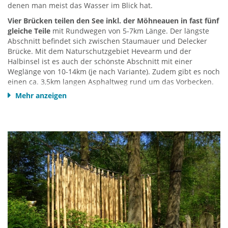
denen man meist das Wasser im Blick hat.
Vier Brücken teilen den See inkl. der Möhneauen in fast fünf
gleiche Teile
mit Rundwegen von 5-7km Länge. Der längste
Abschnitt befindet sich zwischen Staumauer und Delecker
Brücke. Mit dem Naturschutzgebiet Hevearm und der
Halbinsel ist es auch der schönste Abschnitt mit einer
Weglänge von 10-14km (je nach Variante). Zudem gibt es noch
einen ca. 3,5km langen Asphaltweg rund um das Vorbecken.
Wählen Sie Ihren Spazierabschnitt ganz nach belieben.
Mehr anzeigen
Direkt auf der Südseite des Möhnesees beginnt der
Arnsberger Wald - das größte Waldgebiet in NRW
. Er ist
auch Namensgeber des
Naturpark Arnsberger Wald
.
Erkunden Sie die schönen Wander-Routen durch diesen
herrlichen Wald. Auch der 240km lange Premium-
Fernwanderweg
Sauerland Waldroute
(Iserlohn-Marsberg)
schlängelt sich durch den Arnsberger Wald.
Die
20 schönsten Wanderrouten am Möhnesee / Arnsberger
Wald HIER
!