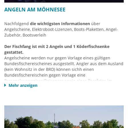
ANGELN AM MÖHNESEE
Nachfolgend
die wichtigsten Informationen
über
Angelscheine, Elektroboot-Lizenzen, Boots-Plaketten, Angel-
Zubehör, Bootsverleih
Der Fischfang ist mit 2 Angeln und 1 Köderfischsenke
gestattet.
Angelscheine werden nur gegen Vorlage eines gültigen
Bundesfischereischeines ausgestellt. Angler aus dem Ausland
(kein Wohnsitz in der BRD) können sichh einen
Bundesfischereischein gegen Vorlage eine
Personalauseweises/Reisepass sowie eines Passfotos im
Mehr anzeigen
Ordnungsamt der Gemeinde Möhnesee, Hauptstr. 19,
Körbecke, ausstellen lassen.
Fische im Möhnesee:
Aale, Barsche, Felchen, Hechte, Karpfen, Schleie, Seeforellen
und Zander sowie sämtliche Weißfischarten.
Angelscheine: