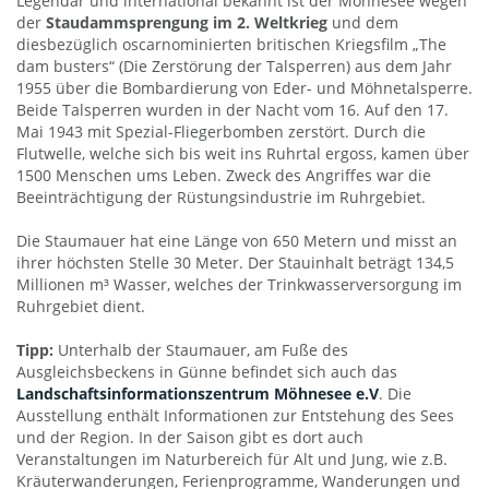
Legendär und international bekannt ist der Möhnesee wegen
der
Staudammsprengung im 2. Weltkrieg
und dem
diesbezüglich oscarnominierten britischen Kriegsfilm „The
dam busters“ (Die Zerstörung der Talsperren) aus dem Jahr
1955 über die Bombardierung von Eder- und Möhnetalsperre.
Beide Talsperren wurden in der Nacht vom 16. Auf den 17.
Mai 1943 mit Spezial-Fliegerbomben zerstört. Durch die
Flutwelle, welche sich bis weit ins Ruhrtal ergoss, kamen über
1500 Menschen ums Leben. Zweck des Angriffes war die
Beeinträchtigung der Rüstungsindustrie im Ruhrgebiet.
Die Staumauer hat eine Länge von 650 Metern und misst an
ihrer höchsten Stelle 30 Meter. Der Stauinhalt beträgt 134,5
Millionen m³ Wasser, welches der Trinkwasserversorgung im
Ruhrgebiet dient.
Tipp:
Unterhalb der Staumauer, am Fuße des
Ausgleichsbeckens in Günne befindet sich auch das
Landschaftsinformationszentrum Möhnesee e.V
. Die
Ausstellung enthält Informationen zur Entstehung des Sees
und der Region. In der Saison gibt es dort auch
Veranstaltungen im Naturbereich für Alt und Jung, wie z.B.
Kräuterwanderungen, Ferienprogramme, Wanderungen und