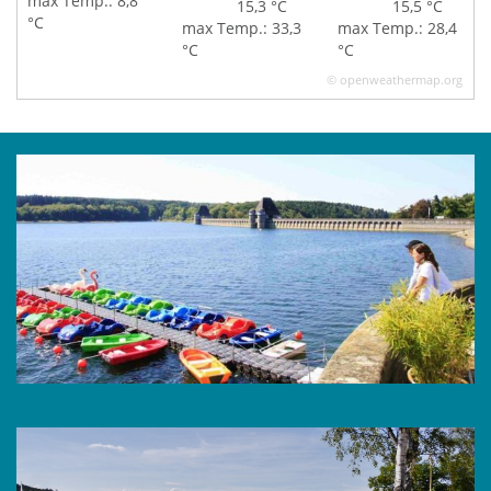
max Temp.: 8,8
15,3 °C
15,5 °C
°C
max Temp.: 33,3
max Temp.: 28,4
°C
°C
© openweathermap.org