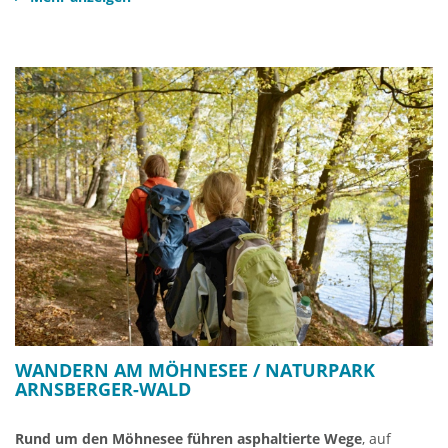
Videodokumentation über die Talsperrenzerstörung von 1943.
Weiter bietet das Liz erlebnisreiche Exkursionen, z. B.
Talsperrenrundgänge, Geo- Caching, Bacherkundungen,
Waldführungen, pädagogische Programme,
Kindergeburtstags- und Ferienaktionen und Führungen an,
die spannende Einblicke in die Natur und Landschaft der
Region vermitteln. Neu im Angebot sind geführte E-Bike-
Touren sowie begleitete Erwanderungen des Möhneseeturms
mit Erläuterungen landschaftlicher Besonderheiten.
Landschaftsinformationszentrum Wasser und Wald
Möhnesee e.V.
Brüningser Straße 2
59519 Möhnesee - Günne
Telefon 02924-84110
Fax 02924-859562
info@liz.de
Homepage
WANDERN AM MÖHNESEE / NATURPARK
ARNSBERGER-WALD
Rund um den Möhnesee führen asphaltierte Wege
, auf