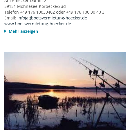
Am Amecker Damm 2
59151 Möhnesee-Körbecke/Süd
Telefon +49 176 10030402 oder +49 176 100 30 40 3
Email:
info(at)bootsvermietung-hoecker.de
www.bootsvermietung-hoecker.de
Mehr anzeigen
ADAC Yachtschule Möhnesee
Geschäftszeiten: Mi-So 10:00-18:00
Mo. und Di. geschlossen (außer an Feiertagen)
Promenade Körbecke
Brückenstraße 27 - 29
59519 Möhnesee
Tel: 02924 7744
Fax: 02924 7797
E-Mail: thorsten@adac-yachtschule.de
www.adac-yachtschule.de