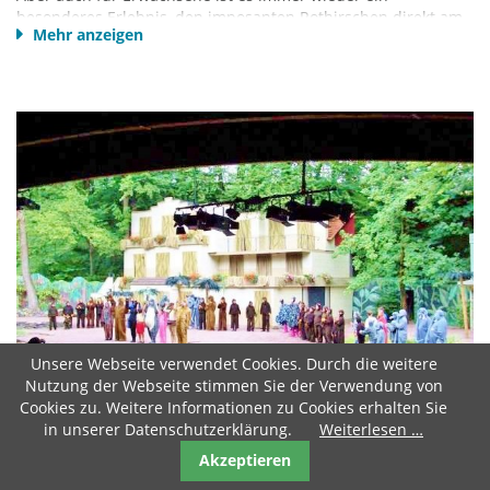
besonderes Erlebnis, den imposanten Rothirschen direkt am
Mehr anzeigen
Gatter Auge in Auge gegenüberzustehen.
Förderverein Wildpark Völlinghausen e.V.
Zum Wildpark 1
59519 Möhnesee - Völlinghausen
Telefon
02924 981 -391 oder 392
info@moehnesee.de
Website
Unsere Webseite verwendet Cookies. Durch die weitere
Nutzung der Webseite stimmen Sie der Verwendung von
Cookies zu. Weitere Informationen zu Cookies erhalten Sie
in unserer Datenschutzerklärung.
Weiterlesen …
FREILICHTBÜHNE ARNSBERG - HERDRINGEN
Akzeptieren