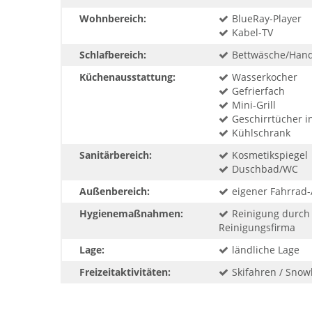
Wohnbereich:
BlueRay-Player
Kabel-TV
Schlafbereich:
Bettwäsche/Handt
Küchenausstattung:
Wasserkocher
Gefrierfach
Mini-Grill
Geschirrtücher in
Kühlschrank
Sanitärbereich:
Kosmetikspiegel
Duschbad/WC
Außenbereich:
eigener Fahrrad
Hygienemaßnahmen:
Reinigung durch 
Reinigungsfirma
Lage:
ländliche Lage
Freizeitaktivitäten:
Skifahren / Sno