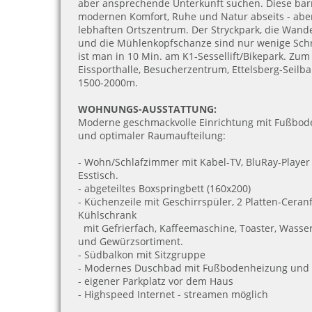
aber ansprechende Unterkunft suchen. Diese barr
modernen K
omfort, Ruhe und Natur abseits - ab
lebhaften Ortszentrum. Der Stryckpark, die Wan
und die Mühlenkopfschanze sind nur wenige Schri
ist man in 10 Min. am K1-Sessellift/Bikepark. Zu
Eissporthalle, Besucherzentrum, Ettelsberg-Seilb
1500-2000m.
WOHNUNGS-AUSSTATTUNG:
Moderne geschmackvolle Einrichtung mit Fußbode
und optimaler Raumaufteilung:
- Wohn/Schlafzimmer mit Kabel-TV, BluRay-Playe
Esstisch.
- abgeteiltes Boxspringbett (160x200)
- Küchenzeile mit Geschirrspüler, 2 Platten-Ceranfe
Kühlschrank
mit Gefrierfach, Kaffeemaschine, Toaster,
Wasser
und
Gewürzsortiment.
- Südbalkon mit Sitzgruppe
- Modernes Duschbad mit Fußbodenheizung
und 
- eigener Parkplatz vor dem Haus
- Highspeed Internet - streamen möglich