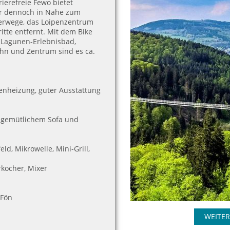
ierefreie Fewo bietet
er dennoch in Nähe zum
derwege, das Loipenzentrum
tte entfernt. Mit dem Bike
m Lagunen-Erlebnisbad,
ahn und Zentrum sind es ca.
nheizung, guter Ausstattung
r gemütlichem Sofa und
ld, Mikrowelle, Mini-Grill,
kocher, Mixer
Fön
WEITER