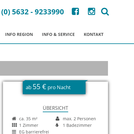
 (0) 5632 - 9233990
INFO REGION
INFO & SERVICE
KONTAKT
55 €
ab
pro Nacht
ÜBERSICHT
ca. 35 m²
max. 2 Personen
1 Zimmer
1 Badezimmer
EG barrierefrei