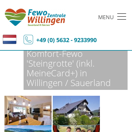
MENU
Fewo-Zentrale Willingen
Ferienobjekte
Fewo-Details
+49 (0) 5632 - 9233990
Komfort-Fewo
'Steingrotte' (inkl.
MeineCard+) in
Willingen / Sauerland