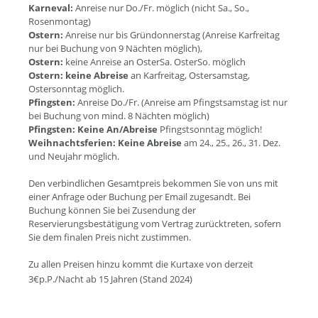
Karneval:
Anreise nur Do./Fr. möglich (nicht Sa., So.,
Rosenmontag)
Ostern:
Anreise nur bis Gründonnerstag (Anreise Karfreitag
nur bei Buchung von 9 Nächten möglich),
Ostern:
keine Anreise an OsterSa. OsterSo. möglich
Ostern:
keine Abreise
an Karfreitag, Ostersamstag,
Ostersonntag möglich.
Pfingsten:
Anreise Do./Fr. (Anreise am Pfingstsamstag ist nur
bei Buchung von mind. 8 Nächten möglich)
Pfingsten:
Keine An/Abreise
Pfingstsonntag möglich!
Weihnachtsferien:
Keine Abreise
am 24., 25., 26., 31. Dez.
und Neujahr möglich.
Den verbindlichen Gesamtpreis bekommen Sie von uns mit
einer Anfrage oder Buchung per Email zugesandt. Bei
Buchung können Sie bei Zusendung der
Reservierungsbestätigung vom Vertrag zurücktreten, sofern
Sie dem finalen Preis nicht zustimmen.
Zu allen Preisen hinzu kommt die Kurtaxe von derzeit
3€p.P./Nacht ab 15 Jahren (Stand 202
4)