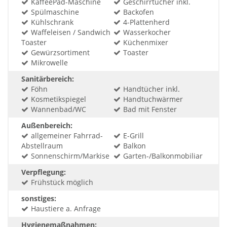
KaffeePad-Maschine
Geschirrtücher inkl.
Spülmaschine
Backofen
Kühlschrank
4-Plattenherd
Waffeleisen / Sandwich
Wasserkocher
Toaster
Küchenmixer
Gewürzsortiment
Toaster
Mikrowelle
Sanitärbereich:
Föhn
Handtücher inkl.
Kosmetikspiegel
Handtuchwärmer
Wannenbad/WC
Bad mit Fenster
Außenbereich:
allgemeiner Fahrrad-
E-Grill
Abstellraum
Balkon
Sonnenschirm/Markise
Garten-/Balkonmobiliar
Verpflegung:
Frühstück möglich
sonstiges:
Haustiere a. Anfrage
Hygienemaßnahmen: