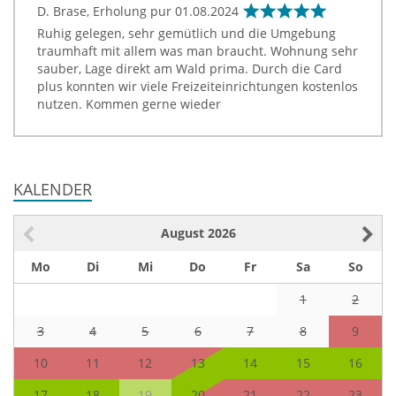
D. Brase, Erholung pur
01.08.2024
Ruhig gelegen, sehr gemütlich und die Umgebung
traumhaft mit allem was man braucht. Wohnung sehr
sauber, Lage direkt am Wald prima. Durch die Card
plus konnten wir viele Freizeiteinrichtungen kostenlos
nutzen. Kommen gerne wieder
KALENDER
August
2026
Mo
Di
Mi
Do
Fr
Sa
So
1
2
3
4
5
6
7
8
9
10
11
12
13
14
15
16
17
18
19
20
21
22
23