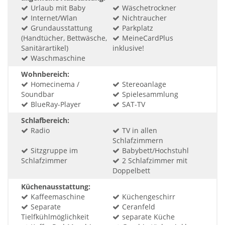
Urlaub mit Baby
Wäschetrockner
Internet/Wlan
Nichtraucher
Grundausstattung
Parkplatz
(Handtücher, Bettwäsche,
MeineCardPlus
Sanitärartikel)
inklusive!
Waschmaschine
Wohnbereich:
Homecinema /
Stereoanlage
Soundbar
Spielesammlung
BlueRay-Player
SAT-TV
Schlafbereich:
Radio
TV in allen
Schlafzimmern
Sitzgruppe im
Babybett/Hochstuhl
Schlafzimmer
2 Schlafzimmer mit
Doppelbett
Küchenausstattung:
Kaffeemaschine
Küchengeschirr
Separate
Ceranfeld
Tielfkühlmöglichkeit
separate Küche