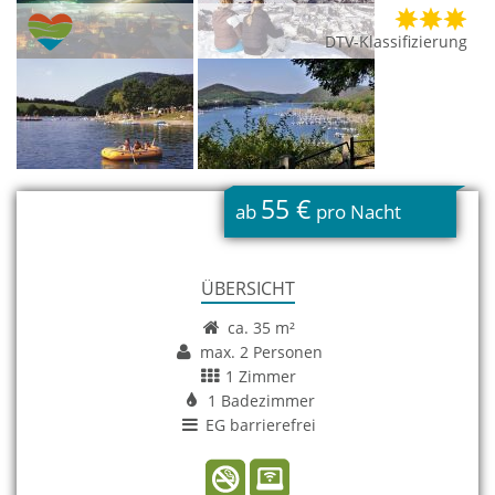
DTV-Klassifizierung
G
55 €
ab
pro Nacht
ÜBERSICHT
ca. 35 m²
max. 2 Personen
1 Zimmer
1 Badezimmer
EG barrierefrei