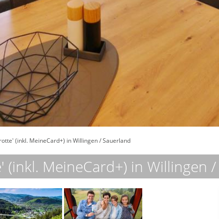
otte' (inkl. MeineCard+) in Willingen / Sauerland
 (inkl. MeineCard+) in Willingen 