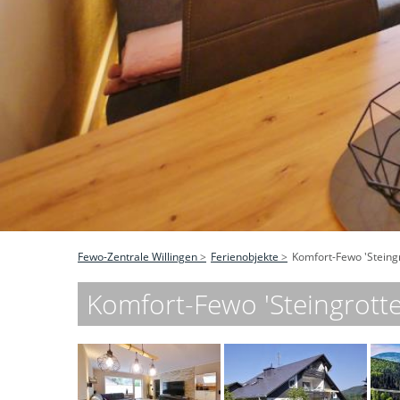
Fewo-Zentrale Willingen
Ferienobjekte
Komfort-Fewo 'Steingr
Komfort-Fewo 'Steingrotte'