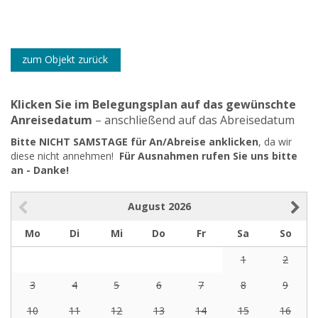
zum Objekt zurück
Klicken Sie im Belegungsplan auf das gewünschte
Anreisedatum
– anschließend auf das Abreisedatum
Bitte NICHT SAMSTAGE für An/Abreise anklicken
, da wir
diese nicht annehmen!
Für Ausnahmen rufen Sie uns bitte
an - Danke!
August
2026
Mo
Di
Mi
Do
Fr
Sa
So
1
2
3
4
5
6
7
8
9
10
11
12
13
14
15
16