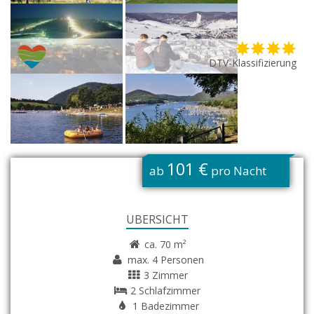
DTV-Klassifizierung
G
101 €
ab
pro Nacht
ÜBERSICHT
ca. 70 m²
max. 4 Personen
3 Zimmer
2 Schlafzimmer
1 Badezimmer