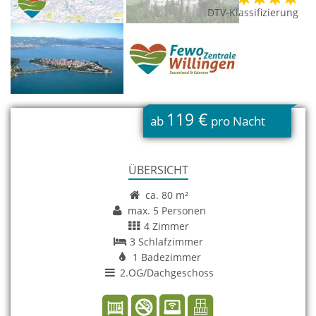
DTV-Klassifizierung
119 €
ab
pro Nacht
ÜBERSICHT
ca. 80 m²
max. 5 Personen
4 Zimmer
3 Schlafzimmer
1 Badezimmer
2.OG/Dachgeschoss