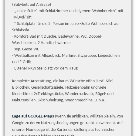
(Babybett auf Anfrage)
- „Junior-Suite“ mit Schlafzimmer und eigenem Wohnbereich* mit
Tv/Dvd/Hifi;
* Schlafplatz für die 5. Person im Junior-Suite Wohnbereich auf
Schlafsofa.
- Komfort-Bad mit Dusche, Badewanne, WC, Doppel-
Waschbecken, 2 Handtuchwärmer
- sep. Gäste-WC
- Westbalkon mit Allgäublick, Markise, Sitzgruppe, Liegestühlen
und E-Grill;
- Eigener PKW-Stellplatz vor dem Haus;
Komplette Ausstattung, die kaum Wünsche offen lässt! Mini-
Bibliothek, Gesellschaftsspiele, Holzeisenbahn und viele
Kinderfilme; 2xTrekkingstöcke, Wanderrucksack, Bügel- und
Nähutensilien, Skischuheizung, Waschmaschine...u.v.a.
Lage auf GOOGLE-Maps
(wenn sie anklicken, willigen Sie ein, von
Google zu deren Nutzungsbedingungen getrackt zu werden). Auf
unserer Homepage ist die Kartendarstellung aus technischen