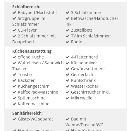
Schlafbereich:
Babybett/Hochstuhl
3 Schlafzimmer
Sitzgruppe im
Bettwäsche/Handtücher
Schlafzimmer
inkl.
CD-Player
Zustellbett
2 Schlafzimmer mit
TV im Schlafzimmer
Doppelbett
Radio
Küchenausstattung:
offene Küche
4-Plattenherd
Waffeleisen / Sandwich
Küchenmixer
Toaster
Gewürzsortiment
Toaster
Gefrierfach
Backofen
Kühlschrank
Küchengeschirr
Wasserkocher
KaffeePad-Maschine
Geschirrtücher inkl.
Spülmaschine
Mikrowelle
Kaffeemaschine
Sanitärbereich:
Gäste-WC separat
Bad mit
Wanne/Dusche/WC
Handtuchwärmer
Handtücher inkl.