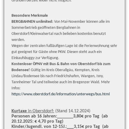
Gründen derzeit leider nicht möglich.
Besondere Merkmale
BERGBAHNEN unlimited:
Von Mai-November können alle im
Sommerbetrieb geöffneten Bergbahnen in
Oberstdorf/Kleinwalsertal nach belieben kostenlos benutzt
werden.
Wegen der zentralen fußläufigen Lage ist die Ferienwohnung sehr
gut geeignet für Gäste ohne PKW. Diesen steht auch ein
Einkaufsbuggy zur Verfügung.
Kostenloser ÖPNV mit Bus & Bahn von Oberstdorf bis zum
Bodensee!
Gültig im Kreis Oberallgäu, Kempten, Kreis
Lindau/Bodensee bis nach Friedrichshafen, Wangen, Isny,
Tannheimer Tal und teilweise auch im Bregenzer Wald. Mehr
Infos:
https://www.oberstdorf.de/information/unterwegs/bus.html
Kurtaxe
in Oberstdorf:
(Stand 14.12.2024)
Personen ab 16 Jahren:_______3,80€ pro Tag
(ab
20.12.2025: € 4,70 pro Tag)
Kinder/Jugendl. von 12-15J.:___3,15€ pro Tag
(ab