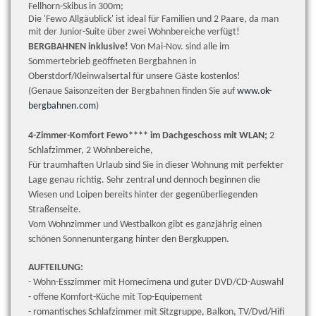
Fellhorn-Skibus in 300m;
Die 'Fewo Allgäublick' ist ideal für Familien und 2 Paare, da man
mit der Junior-Suite über zwei Wohnbereiche verfügt!
BERGBAHNEN inklusive!
Von Mai-Nov. sind alle im
Sommertebrieb geöffneten Bergbahnen in
Oberstdorf/Kleinwalsertal für unsere Gäste kostenlos!
(Genaue Saisonzeiten der Bergbahnen finden Sie auf
www.ok-
bergbahnen.com
)
4-Zimmer-Komfort Fewo**** im Dachgeschoss mit WLAN;
2
Schlafzimmer, 2 Wohnbereiche,
Für traumhaften Urlaub sind Sie in dieser Wohnung mit perfekter
Lage genau richtig. Sehr zentral und dennoch beginnen die
Wiesen und Loipen bereits hinter der gegenüberliegenden
Straßenseite.
Vom Wohnzimmer und Westbalkon gibt es ganzjährig einen
schönen Sonnenuntergang hinter den Bergkuppen.
AUFTEILUNG:
- Wohn-Esszimmer mit Homecimena und guter DVD/CD-Auswahl
- offene Komfort-Küche mit Top-Equipement
- romantisches Schlafzimmer mit Sitzgruppe, Balkon, TV/Dvd/Hifi