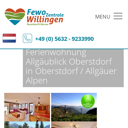
MENU
Fewo-Zentrale Willingen
Ferienobjekte
Fewo-Details
+49 (0) 5632 - 9233990
Ferienwohnung
Allgäublick Oberstdorf
in Oberstdorf / Allgäuer
Alpen